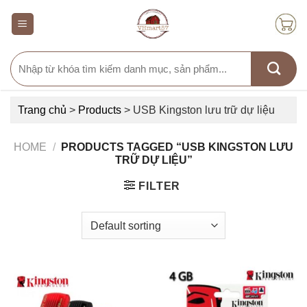
Skip
to
content
Search
for:
Trang chủ
>
Products
>
USB Kingston lưu trữ dự liệu
HOME
/
PRODUCTS TAGGED “USB KINGSTON LƯU
TRỮ DỰ LIỆU”
FILTER