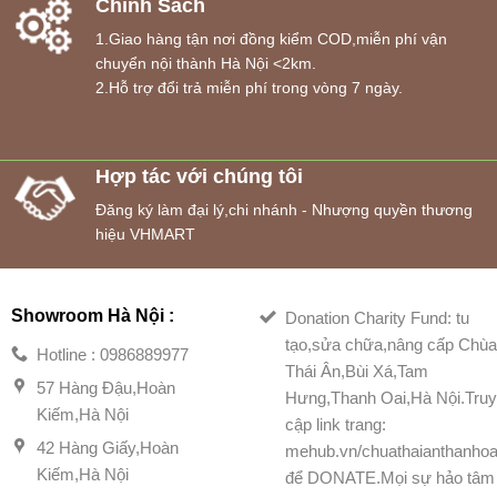
Chính Sách
1.Giao hàng tận nơi đồng kiểm COD,miễn phí vận
chuyển nội thành Hà Nội <2km.
2.Hỗ trợ đổi trả miễn phí trong vòng 7 ngày.
Hợp tác với chúng tôi
Đăng ký làm đại lý,chi nhánh - Nhượng quyền thương
hiệu VHMART
Showroom Hà Nội :
Donation Charity Fund: tu
tạo,sửa chữa,nâng cấp Chù
Hotline : 0986889977
Thái Ân,Bùi Xá,Tam
57 Hàng Đậu,Hoàn
Hưng,Thanh Oai,Hà Nội.Tru
Kiếm,Hà Nội
cập link trang:
42 Hàng Giấy,Hoàn
mehub.vn/chuathaianthanhoa
Kiếm,Hà Nội
để DONATE.Mọi sự hảo tâm