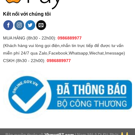
Kết nối với chúng tôi
MUA HÀNG (8h30 - 22h00):
0986889977
(Khách hàng vui lòng gọi điện,nhắn tin trực tiếp để được tư vấn
miễn phí 24/7 qua Zalo,Facebook,Whatsapp,Wechat,Imessage)
CSKH (8h30 - 22h00):
0986889977
Bản quyền thuộc về
Vhmart57.com
l Nam Mô A Di Đà Phật