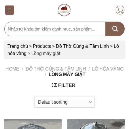
Skip
to
content
Search
for:
Trang chủ
>
Products
>
Đồ Thờ Cúng & Tâm Linh
>
Lò
hóa vàng
>
Lồng máy giặt
HOME
/
ĐỒ THỜ CÚNG & TÂM LINH
/
LÒ HÓA VÀNG
/
LỒNG MÁY GIẶT
FILTER