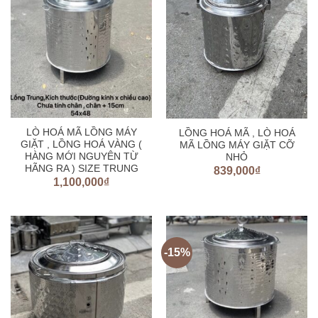
LÒ HOÁ MÃ LỒNG MÁY
LỒNG HOÁ MÃ , LÒ HOÁ
GIẶT , LỒNG HOÁ VÀNG (
MÃ LỒNG MÁY GIẶT CỠ
HÀNG MỚI NGUYÊN TỪ
NHỎ
HÃNG RA ) SIZE TRUNG
839,000
₫
1,100,000
₫
-15%