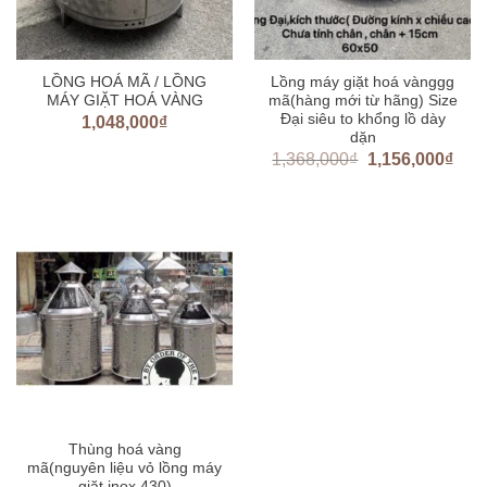
LỒNG HOÁ MÃ / LỒNG
Lồng máy giặt hoá vànggg
MÁY GIẶT HOÁ VÀNG
mã(hàng mới từ hãng) Size
Đại siêu to khổng lồ dày
1,048,000
₫
dặn
1,368,000
₫
1,156,000
₫
Thùng hoá vàng
mã(nguyên liệu vỏ lồng máy
giặt inox 430)