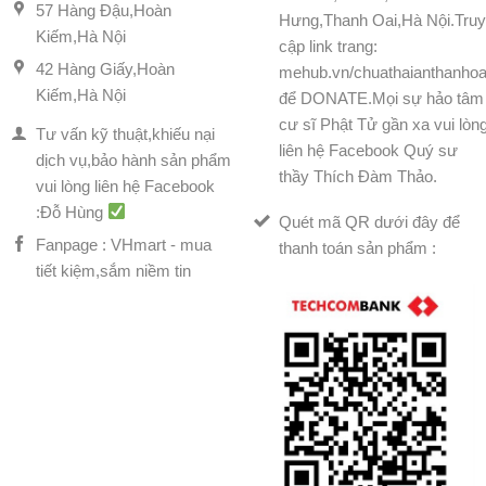
57 Hàng Đậu,Hoàn
Hưng,Thanh Oai,Hà Nội.Tru
Kiếm,Hà Nội
cập link trang:
42 Hàng Giấy,Hoàn
mehub.vn/chuathaianthanhoa
Kiếm,Hà Nội
để DONATE.Mọi sự hảo tâm
cư sĩ Phật Tử gần xa vui lòn
Tư vấn kỹ thuật,khiếu nại
liên hệ Facebook Quý sư
dịch vụ,bảo hành sản phẩm
thầy Thích Đàm Thảo.
vui lòng liên hệ Facebook
:Đỗ Hùng
Quét mã QR dưới đây để
Fanpage : VHmart - mua
thanh toán sản phẩm :
tiết kiệm,sắm niềm tin