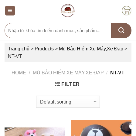
Skip
to
content
Search
for:
Trang chủ
>
Products
>
Mũ Bảo Hiểm Xe Máy,Xe Đạp
>
NT-VT
HOME
/
MŨ BẢO HIỂM XE MÁY,XE ĐẠP
/
NT-VT
FILTER