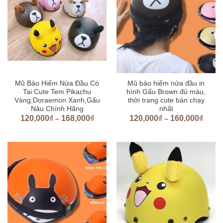
Mũ Bảo Hiểm Nửa Đầu Có
Mũ bảo hiểm nửa đầu in
Tai Cute Tem Pikachu
hình Gấu Brown đủ màu,
Vàng,Doraemon Xanh,Gấu
thời trang cute bán chạy
Nâu Chính Hãng
nhất
120,000
₫
168,000
₫
120,000
₫
160,000
₫
–
–