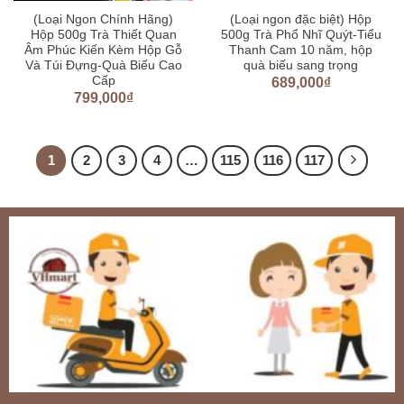
(Loại Ngon Chính Hãng)
(Loại ngon đặc biệt) Hộp
Hộp 500g Trà Thiết Quan
500g Trà Phổ Nhĩ Quýt-Tiểu
Âm Phúc Kiến Kèm Hộp Gỗ
Thanh Cam 10 năm, hộp
Và Túi Đựng-Quà Biếu Cao
quà biếu sang trọng
Cấp
689,000
₫
799,000
₫
1
2
3
4
…
115
116
117