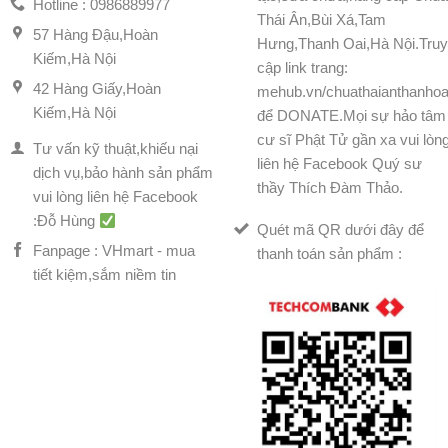
Hotline : 0986889977
Thái Ân,Bùi Xá,Tam
57 Hàng Đậu,Hoàn
Hưng,Thanh Oai,Hà Nội.Tru
Kiếm,Hà Nội
cập link trang:
42 Hàng Giấy,Hoàn
mehub.vn/chuathaianthanhoa
Kiếm,Hà Nội
để DONATE.Mọi sự hảo tâm
cư sĩ Phật Tử gần xa vui lòn
Tư vấn kỹ thuật,khiếu nại
liên hệ Facebook Quý sư
dịch vụ,bảo hành sản phẩm
thầy Thích Đàm Thảo.
vui lòng liên hệ Facebook
:Đỗ Hùng
Quét mã QR dưới đây để
Fanpage : VHmart - mua
thanh toán sản phẩm :
tiết kiệm,sắm niềm tin