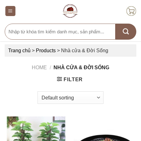
Skip
to
content
Search
for:
Trang chủ
>
Products
>
Nhà cửa & Đời Sống
HOME
/
NHÀ CỬA & ĐỜI SỐNG
FILTER