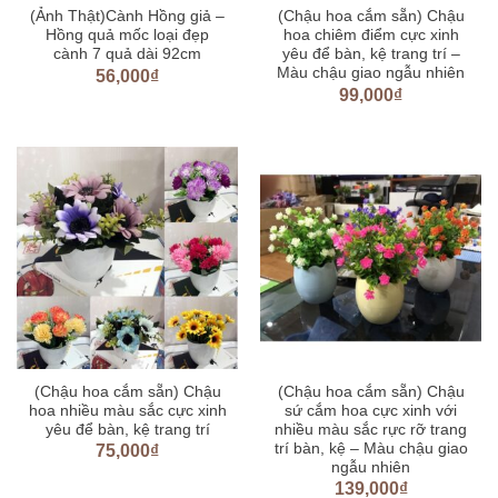
(Ảnh Thật)Cành Hồng giả –
(Chậu hoa cắm sẵn) Chậu
Hồng quả mốc loại đẹp
hoa chiêm điểm cực xinh
cành 7 quả dài 92cm
yêu để bàn, kệ trang trí –
Màu chậu giao ngẫu nhiên
56,000
₫
99,000
₫
(Chậu hoa cắm sẵn) Chậu
(Chậu hoa cắm sẵn) Chậu
hoa nhiều màu sắc cực xinh
sứ cắm hoa cực xinh với
yêu để bàn, kệ trang trí
nhiều màu sắc rực rỡ trang
trí bàn, kệ – Màu chậu giao
75,000
₫
ngẫu nhiên
139,000
₫