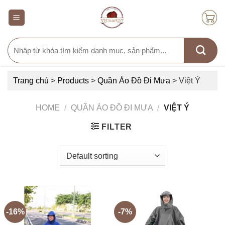
Skip
to
content
Search
for:
Trang chủ
>
Products
>
Quần Áo Đồ Đi Mưa
>
Việt Ý
HOME
/
QUẦN ÁO ĐỒ ĐI MƯA
/
VIỆT Ý
FILTER
-16%
-7%