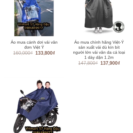
Áo mưa cánh dơi vải vân
Áo mưa chính hãng Việt-Ý
đơn Việt Ý
sản xuất vải dù kín bít
người lớn vải vân da cá loại
160,000
₫
133,800
₫
1 dày dặn 1.2m
147,800
₫
137,900
₫