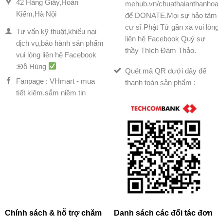
42 Hàng Giấy,Hoàn
mehub.vn/chuathaianthanhoa
Kiếm,Hà Nội
để DONATE.Mọi sự hảo tâm
cư sĩ Phật Tử gần xa vui lòn
Tư vấn kỹ thuật,khiếu nại
liên hệ Facebook Quý sư
dịch vụ,bảo hành sản phẩm
thầy Thích Đàm Thảo.
vui lòng liên hệ Facebook
:Đỗ Hùng
Quét mã QR dưới đây để
Fanpage : VHmart - mua
thanh toán sản phẩm :
tiết kiệm,sắm niềm tin
Chính sách & hỗ trợ chăm
Danh sách các đối tác đơn