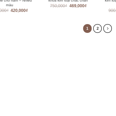
ẽ cho nam – Nhiều
khóa kim loại chắc chắn
kim lo
màu
750,000
₫
469,000
₫
,000
₫
420,000
₫
900
1
2