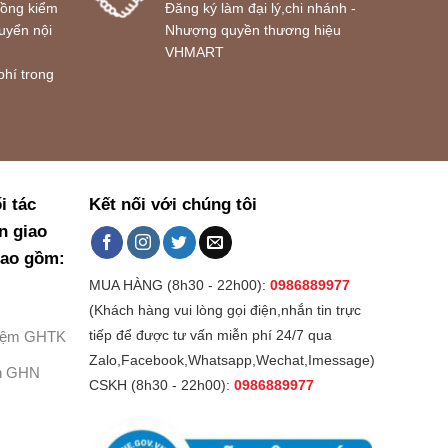
đồng kiểm
Đăng ký làm đại lý,chi nhánh -
uyển nội
Nhượng quyền thương hiệu
VHMART
phí trong
i tác
Kết nối với chúng tôi
n giao
bao gồm:
MUA HÀNG (8h30 - 22h00):
0986889977
(Khách hàng vui lòng gọi điện,nhắn tin trực
Kiệm GHTK
tiếp để được tư vấn miễn phí 24/7 qua
Zalo,Facebook,Whatsapp,Wechat,Imessage)
h GHN
CSKH (8h30 - 22h00):
0986889977