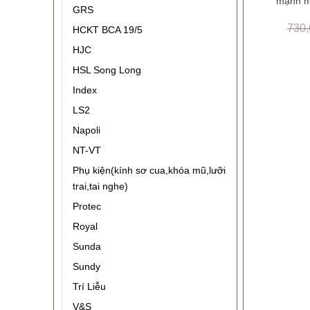
mạnh m
GRS
730
HCKT BCA 19/5
HJC
HSL Song Long
Index
LS2
Napoli
NT-VT
Phụ kiện(kính sơ cua,khóa mũ,lưỡi
trai,tai nghe)
Protec
Royal
Sunda
Sundy
Trí Liễu
V&S