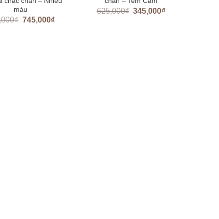
ại chắc chắn – Nhiều
chắn – Tem Cam
màu
625,000
₫
345,000
₫
,000
₫
745,000
₫