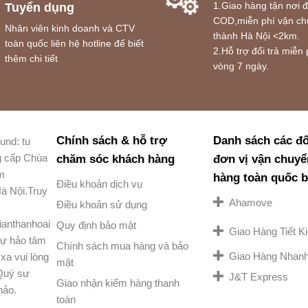
1.Giao hàng tận nơi 
Tuyển dụng
COD,miễn phí vận ch
Nhân viên kinh doanh và CTV
thành Hà Nội <2km.
toàn quốc liên hệ hotline để biết
2.Hỗ trợ đổi trả miễn 
thêm chi tiết
vòng 7 ngày.
Chính sách & hỗ trợ
Danh sách các đố
und: tu
g cấp Chùa
chăm sóc khách hàng
đơn vị vận chuyể
am
hàng toàn quốc 
Điều khoản dịch vụ
à Nội.Truy
Ahamove
Điều khoản sử dụng
ianthanhoai
Quy định bảo mật
Giao Hàng Tiết 
ự hảo tâm
Chính sách mua hàng và bảo
Giao Hàng Nhan
xa vui lòng
mật
 Quý sư
J&T Express
Giao nhận kiểm hàng thanh
hảo.
toán