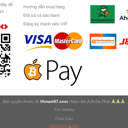
đây để
Hướng dẫn mua hàng
ẩm :
Đổi trả và bảo hành
Đăng ký thành viên VIP
Bản quyền thuộc về
Vhmart57.com
l Nam Mô A Di Đà Phật
Tìm đường
Chat Zalo