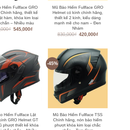
 Hiểm Fullface GRO
Mũ Bảo Hiểm Fullface GRO
Chính hãng, thiết kế
Helmet có kính chính hãng,
lật hàm, khóa kim loại
thiết kế 2 kính, kiểu dáng
 chắn – Nhiều màu
mạnh mẽ cho nam – Đen
Nhám
,000
₫
545,000
₫
830,000
₫
420,000
₫
-45%
o Hiểm Fullface Lật
Mũ Bảo Hiểm Fullface TSS
kính GRO Helmet GT
Chính hãng, nón bảo hiểm
 phượt thiết kế khóa
phượt khóa kim loại chắc