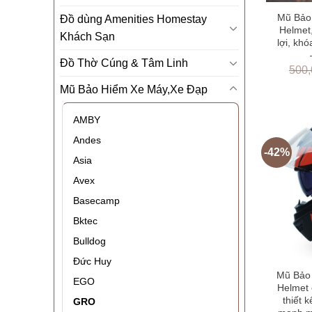
Mũ Bảo
Đồ dùng Amenities Homestay
Helmet,
Khách Sạn
lợi, khó
Đồ Thờ Cúng & Tâm Linh
500
Mũ Bảo Hiểm Xe Máy,Xe Đạp
AMBY
Andes
-42%
Asia
Avex
Basecamp
Bktec
Bulldog
Đức Huy
Mũ Bảo
EGO
Helmet 
thiết 
GRO