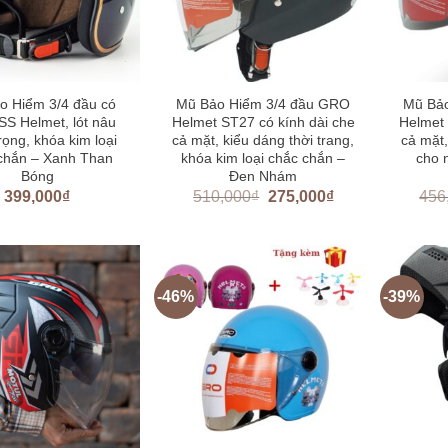
o Hiểm 3/4 đầu có
Mũ Bảo Hiểm 3/4 đầu GRO
Mũ Bả
SS Helmet, lót nâu
Helmet ST27 có kính dài che
Helmet 
rọng, khóa kim loại
cả mặt, kiểu dáng thời trang,
cả mặt,
chắn – Xanh Than
khóa kim loại chắc chắn –
cho 
Bóng
Đen Nhám
399,000
₫
510,000
₫
275,000
₫
456
-46%
-39%