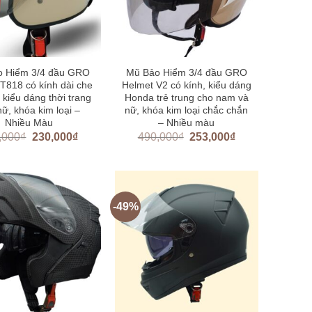
o Hiểm 3/4 đầu GRO
Mũ Bảo Hiểm 3/4 đầu GRO
T818 có kính dài che
Helmet V2 có kính, kiểu dáng
 kiểu dáng thời trang
Honda trẻ trung cho nam và
nữ, khóa kim loại –
nữ, khóa kim loại chắc chắn
Nhiều Màu
– Nhiều màu
,000
₫
230,000
₫
490,000
₫
253,000
₫
-49%