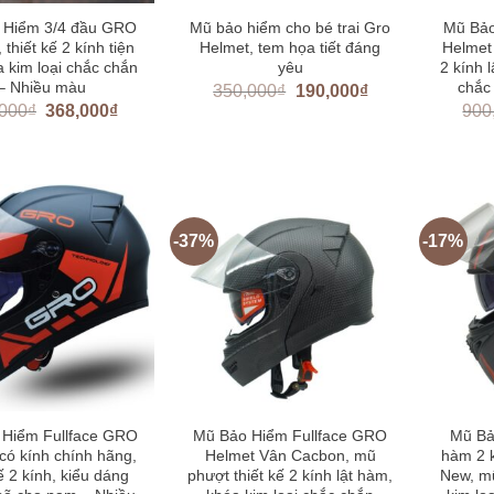
 Hiểm 3/4 đầu GRO
Mũ bảo hiểm cho bé trai Gro
Mũ Bảo
 thiết kế 2 kính tiện
Helmet, tem họa tiết đáng
Helmet 
a kim loại chắc chắn
yêu
2 kính 
– Nhiều màu
chắc
350,000
₫
190,000
₫
,000
₫
368,000
₫
900
-37%
-17%
 Hiểm Fullface GRO
Mũ Bảo Hiểm Fullface GRO
Mũ Bả
có kính chính hãng,
Helmet Vân Cacbon, mũ
hàm 2 
kế 2 kính, kiểu dáng
phượt thiết kế 2 kính lật hàm,
New, mũ