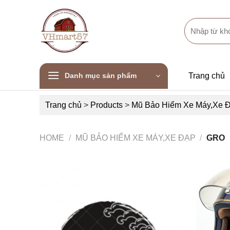
Skip
to
Search
content
for:
Danh mục sản phẩm
Trang chủ
Trang chủ
>
Products
>
Mũ Bảo Hiểm Xe Máy,Xe 
HOME
/
MŨ BẢO HIỂM XE MÁY,XE ĐẠP
/
GRO