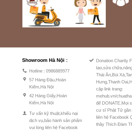
Showroom Hà Nội :
Donation Charity F
tạo,sửa chữa,nân
Hotline : 0986889977
Thái Ân,Bùi Xá,T
57 Hàng Đậu,Hoàn
Hưng,Thanh Oai,H
Kiếm,Hà Nội
cập link trang:
42 Hàng Giấy,Hoàn
mehub.vn/chuatha
Kiếm,Hà Nội
để DONATE.Mọi s
cư sĩ Phật Tử gần 
Tư vấn kỹ thuật,khiếu nại
liên hệ Facebook
dịch vụ,bảo hành sản phẩm
thầy Thích Đàm T
vui lòng liên hệ Facebook