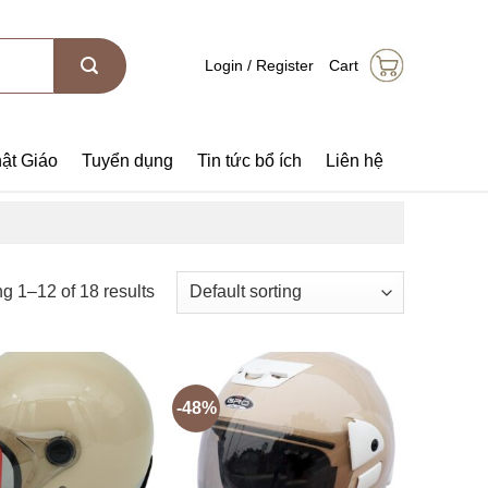
Login / Register
Cart
ật Giáo
Tuyển dụng
Tin tức bổ ích
Liên hệ
g 1–12 of 18 results
-48%