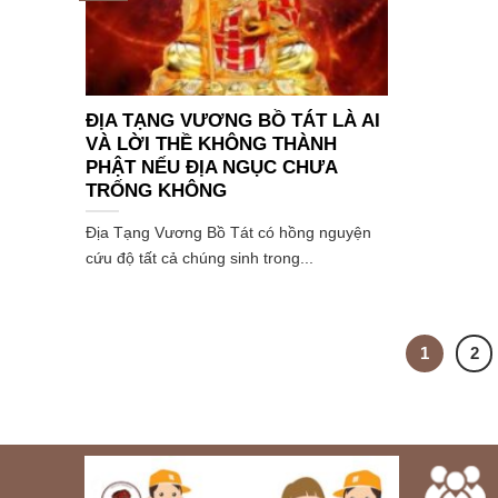
ĐỊA TẠNG VƯƠNG BỒ TÁT LÀ AI
VÀ LỜI THỀ KHÔNG THÀNH
PHẬT NẾU ĐỊA NGỤC CHƯA
TRỐNG KHÔNG
Địa Tạng Vương Bồ Tát có hồng nguyện
cứu độ tất cả chúng sinh trong...
1
2