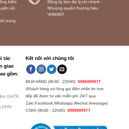
đồng kiểm
Đăng ký làm đại lý,chi nhánh -
uyển nội
Nhượng quyền thương hiệu
VHMART
phí trong
i tác
Kết nối với chúng tôi
n giao
bao gồm:
MUA HÀNG (8h30 - 22h00):
0986889977
(Khách hàng vui lòng gọi điện,nhắn tin trực
Kiệm GHTK
tiếp để được tư vấn miễn phí 24/7 qua
Zalo,Facebook,Whatsapp,Wechat,Imessage)
h GHN
CSKH (8h30 - 22h00):
0986889977