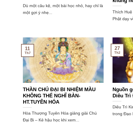
khủng ho
Dù một câu kệ, một bài học nhỏ, hay chỉ là
Thích Huệ
một gợi ý nhẹ...
Phật dạy v
27
11
Th2
Th7
THẦN CHÚ ĐẠI BI NHIỆM MẦU
Nguồn gố
KHÔNG THỂ NGHĨ BÀN-
Diêu Trì
HT.TUYÊN HÓA
Diêu Trì K
Hòa Thượng Tuyên Hóa giảng giải Chú
trong Đạo 
Đại Bi – Kẻ hậu học khi xem...