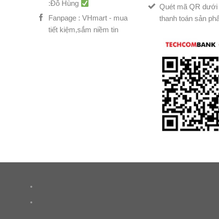
:Đỗ Hùng
Quét mã QR dưới 
Fanpage : VHmart - mua
thanh toán sản ph
tiết kiệm,sắm niềm tin