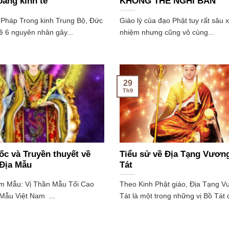
ảng kinh tế
KHÔNG THỂ NGHĨ BÀN
 Pháp Trong kinh Trung Bộ, Đức
Giáo lý của đạo Phật tuy rất sâu
ề 6 nguyên nhân gây...
nhiệm nhưng cũng vô cùng...
29
Th9
c và Truyền thuyết về
Tiểu sử về Địa Tạng Vươn
 Địa Mẫu
Tát
im Mẫu: Vị Thần Mẫu Tối Cao
Theo Kinh Phật giáo, Địa Tạng 
Mẫu Việt Nam ...
Tát là một trong những vị Bồ Tát 