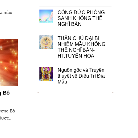
 xa mầu
CÔNG ĐỨC PHÓNG
SANH KHÔNG THỂ
NGHĨ BÀN
THẦN CHÚ ĐẠI BI
NHIỆM MẦU KHÔNG
THỂ NGHĨ BÀN-
HT.TUYÊN HÓA
Nguồn gốc và Truyền
thuyết về Diêu Trì Địa
Mẫu
g Bồ
Vương Bồ
được...