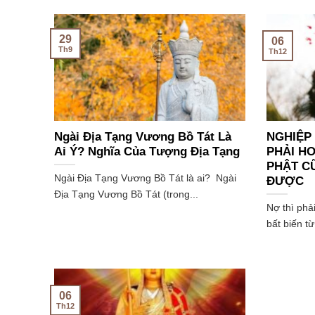
29
06
Th9
Th12
Ngài Địa Tạng Vương Bồ Tát Là
NGHIỆP 
Ai Ý? Nghĩa Của Tượng Địa Tạng
PHẢI HO
PHẬT C
Ngài Địa Tạng Vương Bồ Tát là ai? Ngài
ĐƯỢC
Địa Tạng Vương Bồ Tát (trong...
Nợ thì phải
bất biến từ
06
Th12