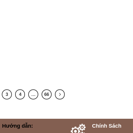
3
4
…
66
Hướng dẫn:
Chính Sách