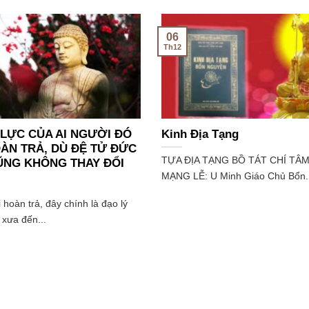
06
Th12
LỰC CỦA AI NGƯỜI ĐÓ
Kinh Địa Tạng
ÀN TRẢ, DÙ ĐỆ TỬ ĐỨC
TỰA ĐỊA TẠNG BỒ TÁT CHÍ TÂ
ŨNG KHÔNG THAY ĐỔI
MẠNG LỄ: U Minh Giáo Chủ Bổn..
 hoàn trả, đây chính là đạo lý
 xưa đến...