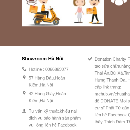
Showroom Hà Nội :
Donation Charity F
tạo,sửa chữa,nân
Hotline : 0986889977
Thái Ân,Bùi Xá,T
57 Hàng Đậu,Hoàn
Hưng,Thanh Oai,H
Kiếm,Hà Nội
cập link trang:
42 Hàng Giấy,Hoàn
mehub.vn/chuatha
Kiếm,Hà Nội
để DONATE.Mọi s
cư sĩ Phật Tử gần 
Tư vấn kỹ thuật,khiếu nại
liên hệ Facebook
dịch vụ,bảo hành sản phẩm
thầy Thích Đàm T
vui lòng liên hệ Facebook