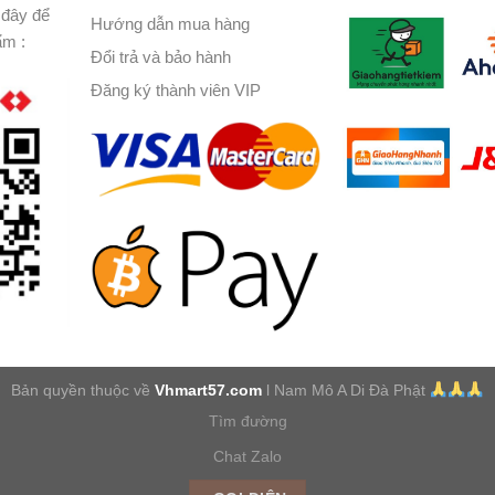
đây để
Hướng dẫn mua hàng
ẩm :
Đổi trả và bảo hành
Đăng ký thành viên VIP
Bản quyền thuộc về
Vhmart57.com
l Nam Mô A Di Đà Phật
Tìm đường
Chat Zalo