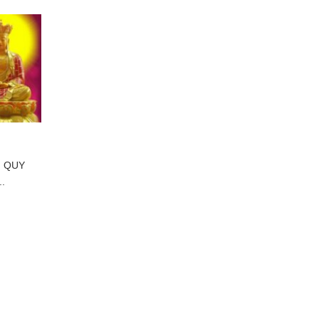
M QUY
.