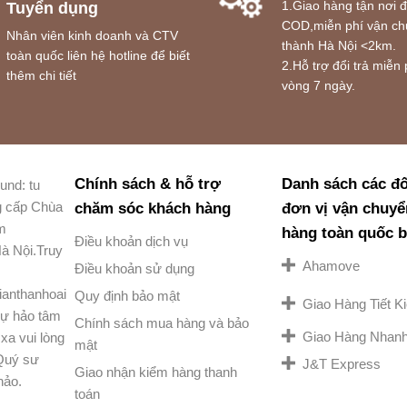
1.Giao hàng tận nơi 
Tuyển dụng
COD,miễn phí vận ch
Nhân viên kinh doanh và CTV
thành Hà Nội <2km.
toàn quốc liên hệ hotline để biết
2.Hỗ trợ đổi trả miễn 
thêm chi tiết
vòng 7 ngày.
Chính sách & hỗ trợ
Danh sách các đố
und: tu
g cấp Chùa
chăm sóc khách hàng
đơn vị vận chuyể
am
hàng toàn quốc 
Điều khoản dịch vụ
à Nội.Truy
Ahamove
Điều khoản sử dụng
ianthanhoai
Quy định bảo mật
Giao Hàng Tiết 
ự hảo tâm
Chính sách mua hàng và bảo
Giao Hàng Nhan
xa vui lòng
mật
 Quý sư
J&T Express
Giao nhận kiểm hàng thanh
hảo.
toán