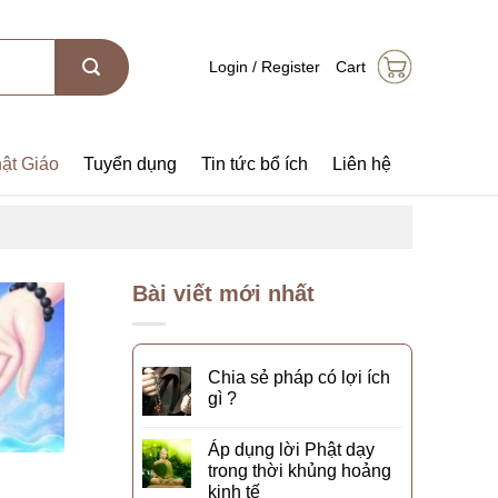
Login / Register
Cart
ật Giáo
Tuyển dụng
Tin tức bổ ích
Liên hệ
Bài viết mới nhất
Chia sẻ pháp có lợi ích
gì ?
Áp dụng lời Phật dạy
trong thời khủng hoảng
kinh tế