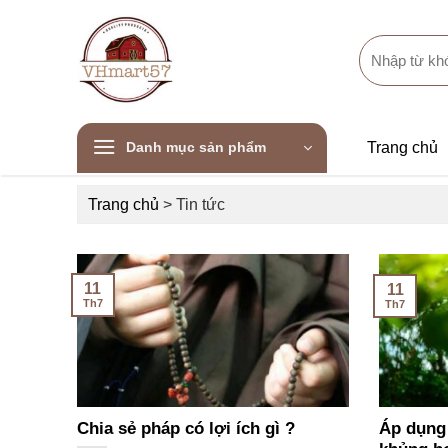
Skip
to
Search
content
for:
Danh mục sản phẩm
Trang chủ
Trang chủ
>
Tin tức
11
11
Th7
Th7
Chia sẻ pháp có lợi ích gì ?
Áp dụng 