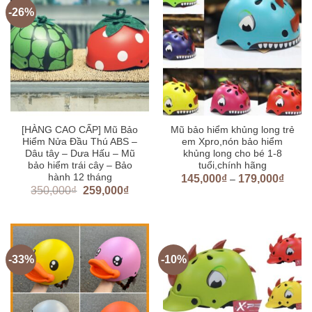
-26%
[HÀNG CAO CẤP] Mũ Bảo
Mũ bảo hiểm khủng long trẻ
Hiểm Nửa Đầu Thú ABS –
em Xpro,nón bảo hiểm
Dâu tây – Dưa Hấu – Mũ
khủng long cho bé 1-8
bảo hiểm trái cây – Bảo
tuổi,chính hãng
hành 12 tháng
145,000
₫
179,000
₫
–
350,000
₫
259,000
₫
-33%
-10%