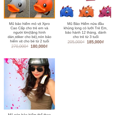
Mũ bảo hiểm mỏ vịt Xpro
Mũ Bảo Hiểm nửa đầu
Cao Cấp cho trẻ em và
khủng long có lưỡi Trẻ Em,
người lớn(tặng hình
bảo hành 12 tháng, dành
dán,stiker cho bé),nón bảo
cho trẻ từ 3 tuổi
hiểm vịt cho bé từ 2 tuổi
205,000
₫
185,000
₫
270,000
₫
180,000
₫
Mũ nón bảo hiểm thể thao