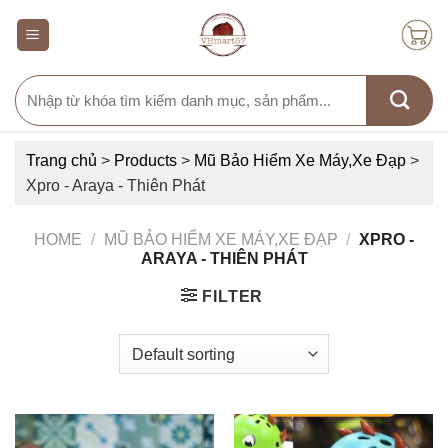
Skip
to
content
Search
for:
Trang chủ
>
Products
>
Mũ Bảo Hiểm Xe Máy,Xe Đạp
>
Xpro - Araya - Thiên Phát
HOME
/
MŨ BẢO HIỂM XE MÁY,XE ĐẠP
/
XPRO -
ARAYA - THIÊN PHÁT
FILTER