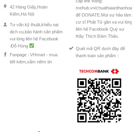
cập link trang:
42 Hàng Giấy,Hoàn
mehub.vn/chuathaianthanhoa
Kiếm,Hà Nội
để DONATE.Mọi sự hảo tâm
cư sĩ Phật Tử gần xa vui lòn
Tư vấn kỹ thuật,khiếu nại
liên hệ Facebook Quý sư
dịch vụ,bảo hành sản phẩm
thầy Thích Đàm Thảo.
vui lòng liên hệ Facebook
:Đỗ Hùng
Quét mã QR dưới đây để
Fanpage : VHmart - mua
thanh toán sản phẩm :
tiết kiệm,sắm niềm tin