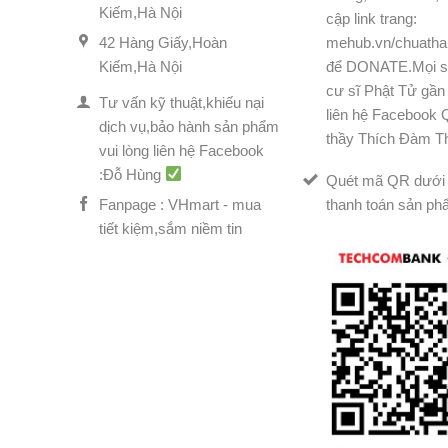
Kiếm,Hà Nội
cập link trang:
42 Hàng Giấy,Hoàn
mehub.vn/chuatha
Kiếm,Hà Nội
để DONATE.Mọi s
cư sĩ Phật Tử gần 
Tư vấn kỹ thuật,khiếu nại
liên hệ Facebook
dịch vụ,bảo hành sản phẩm
thầy Thích Đàm T
vui lòng liên hệ Facebook
:Đỗ Hùng
Quét mã QR dưới 
Fanpage : VHmart - mua
thanh toán sản ph
tiết kiệm,sắm niềm tin