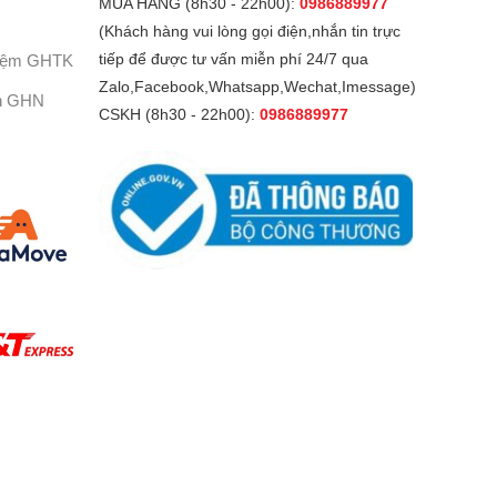
MUA HÀNG (8h30 - 22h00):
0986889977
(Khách hàng vui lòng gọi điện,nhắn tin trực
Kiệm GHTK
tiếp để được tư vấn miễn phí 24/7 qua
Zalo,Facebook,Whatsapp,Wechat,Imessage)
h GHN
CSKH (8h30 - 22h00):
0986889977