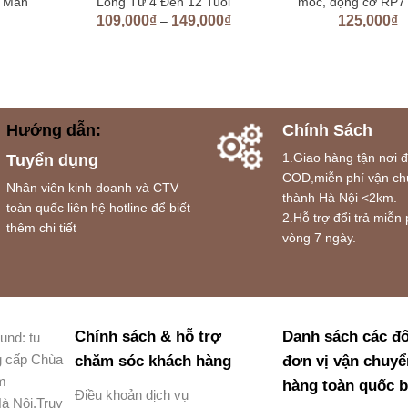
y Mắn
Long Từ 4 Đến 12 Tuổi
móc, động cơ RP7
109,000
₫
149,000
₫
125,000
₫
–
Hướng dẫn:
Chính Sách
1.Giao hàng tận nơi 
Tuyển dụng
COD,miễn phí vận ch
Nhân viên kinh doanh và CTV
thành Hà Nội <2km.
toàn quốc liên hệ hotline để biết
2.Hỗ trợ đổi trả miễn 
thêm chi tiết
vòng 7 ngày.
Chính sách & hỗ trợ
Danh sách các đố
und: tu
g cấp Chùa
chăm sóc khách hàng
đơn vị vận chuyể
am
hàng toàn quốc 
Điều khoản dịch vụ
à Nội.Truy