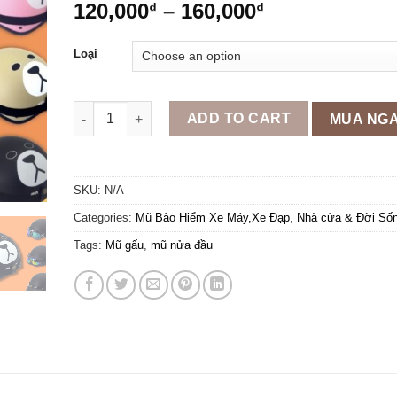
120,000
–
160,000
₫
₫
Loại
Mũ bảo hiểm nửa đầu in hình Gấu Brown đủ màu, thời
ADD TO CART
MUA NG
SKU:
N/A
Categories:
Mũ Bảo Hiểm Xe Máy,Xe Đạp
,
Nhà cửa & Đời Số
Tags:
Mũ gấu
,
mũ nửa đầu