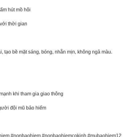
hấm hút mồ hôi
với thời gian
, tạo bề mặt sáng, bóng, nhẵn mịn, không ngả màu.
mạnh khi tham gia giao thông
gười đội mũ bảo hiểm
iem #nonbaohiem #nonbaohiemcokinh #mubaohiem12