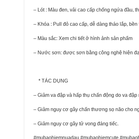
– Lót : Màu đen, vải cao cấp chống ngứa đầu, t
– Khóa : Pull đỏ cao cấp, dễ dàng tháo lắp, bền 
– Màu sắc: Xem chi tiết ở hình ảnh sản phẩm
– Nước sơn: được sơn bằng công nghệ hiện đại
* TÁC DỤNG
– Giảm va đập và hấp thụ chấn động do va đập 
– Giảm nguy cơ gây chấn thương sọ não cho n
– Giảm nguy cơ gây tử vong đáng tiếc.
#mubaohiemnuadau #mubaohiemcute #mubaoh