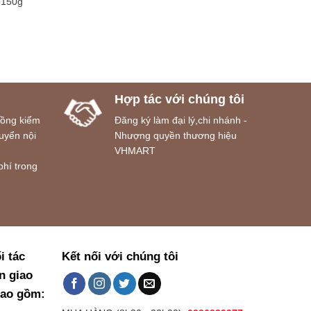
 150g
Hợp tác với chúng tôi
đồng kiểm
Đăng ký làm đại lý,chi nhánh -
uyển nội
Nhượng quyền thương hiệu
VHMART
phí trong
i tác
Kết nối với chúng tôi
n giao
bao gồm: