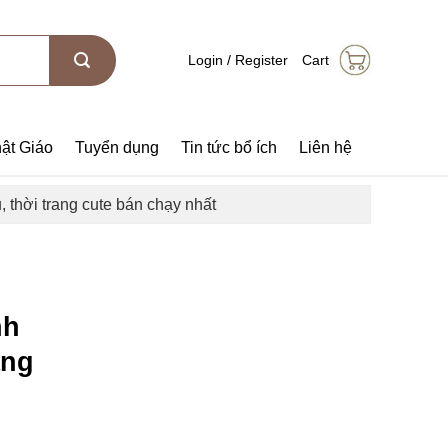
Login / Register
Cart
ật Giáo
Tuyển dụng
Tin tức bổ ích
Liên hệ
thời trang cute bán chạy nhất
nh
ang