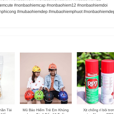
emcute #nonbaohiemcap #nonbaohiem12 #nonbaohiemdoi
nhphicong #mubaohiemdep #mubaohiemphuot #nonbaohiemde
hần Tài
Mũ Bảo Hiểm Trẻ Em Khủng
Xịt chống rỉ bôi tr