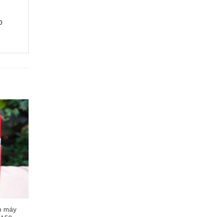
p
ơn máy