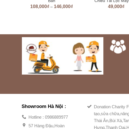
icone
Bản
Chiêu Tài Lộc Ma
108,000
₫
146,000
₫
49,000
₫
–
Showroom Hà Nội :
Donation Charity F
tạo,sửa chữa,nân
Hotline : 0986889977
Thái Ân,Bùi Xá,T
57 Hàng Đậu,Hoàn
Hưng,Thanh Oai,H