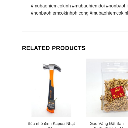
#mubaohiemcokinh #mubaohiemdoi #nonbaohi
#nonbaohiemcokinhphicong #mubaohiemcoki
RELATED PRODUCTS
16 chai
Búa nhổ đinh Kapusi Nhật
Gạo Vàng Đặt Ban T