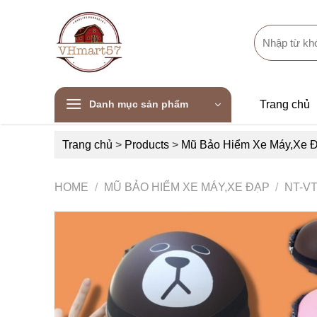
Skip
to
Search
content
for:
Danh mục sản phẩm
Trang chủ
Trang chủ
>
Products
>
Mũ Bảo Hiểm Xe Máy,Xe 
HOME
/
MŨ BẢO HIỂM XE MÁY,XE ĐẠP
/
NT-V