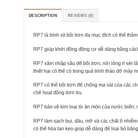
DESCRIPTION
REVIEWS (0)
RP7 là bình xịt bôi trơn đa mục đích có thể thâ
RP7 giúp khởi động động cơ dễ dàng bằng cách 
RP7 xâm nhập sâu để bôi trơn, nới lỏng rỉ sét lâ
thiệt hại có thể có trong quá trình tháo dỡ máy 
RP7 có thể bôi trơn để chống ma sát của các chi
chế hoạt động trơn tru.
RP7 bảo vệ kim loại từ ăn mòn của nước biển, m
RP7 làm sạch bụi, dầu, mỡ và các chất ô nhiễm 
có thể hòa tan keo giúp dễ dàng để loại bỏ băng