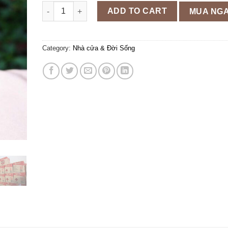
Xịt chống rỉ bôi trơn máy móc, động cơ RP7 150g qua
ADD TO CART
MUA NG
Category:
Nhà cửa & Đời Sống