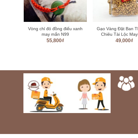
ao cổ
Vòng chỉ đỏ đồng điếu xanh
Gạo Vàng Đặt Ban T
 dù cao
may mắn N99
Chiêu Tài Lộc Ma
55,800
₫
49,000
₫