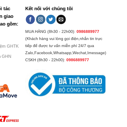
i tác
Kết nối với chúng tôi
n giao
bao gồm:
MUA HÀNG (8h30 - 22h00):
0986889977
(Khách hàng vui lòng gọi điện,nhắn tin trực
Kiệm GHTK
tiếp để được tư vấn miễn phí 24/7 qua
Zalo,Facebook,Whatsapp,Wechat,Imessage)
h GHN
CSKH (8h30 - 22h00):
0986889977