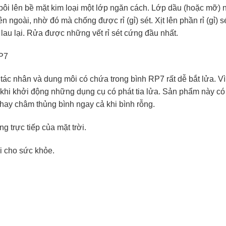
 bôi lên bề mặt kim loại một lớp ngăn cách. Lớp dầu (hoặc mỡ) 
 ngoài, nhờ đó mà chống được rỉ (gỉ) sét. Xịt lên phần rỉ (gỉ) s
 lau lại. Rửa được những vết rỉ sét cứng đầu nhất.
RP7
ác nhân và dung môi có chứa trong bình RP7 rất dễ bắt lửa. Vì
c khi khởi động những dụng cụ có phát tia lửa. Sản phẩm này có
hay châm thủng bình ngay cả khi bình rỗng.
 trực tiếp của mặt trời.
i cho sức khỏe.