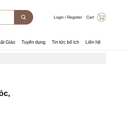
Login / Register
Cart
ật Giáo
Tuyển dụng
Tin tức bổ ích
Liên hệ
óc,