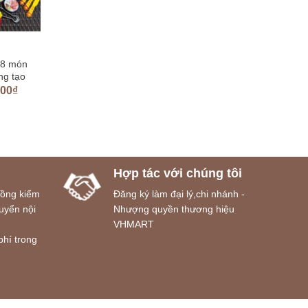
88 món
ng tạo
000
₫
Hợp tác với chúng tôi
đồng kiểm
Đăng ký làm đại lý,chi nhánh -
uyển nội
Nhượng quyền thương hiệu
VHMART
phí trong