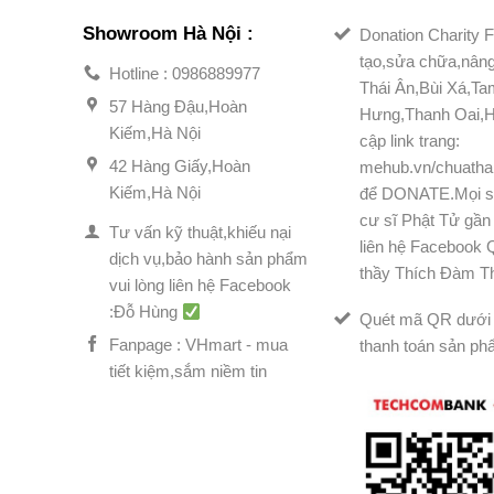
Showroom Hà Nội :
Donation Charity F
tạo,sửa chữa,nân
Hotline : 0986889977
Thái Ân,Bùi Xá,T
57 Hàng Đậu,Hoàn
Hưng,Thanh Oai,H
Kiếm,Hà Nội
cập link trang:
42 Hàng Giấy,Hoàn
mehub.vn/chuatha
Kiếm,Hà Nội
để DONATE.Mọi s
cư sĩ Phật Tử gần 
Tư vấn kỹ thuật,khiếu nại
liên hệ Facebook
dịch vụ,bảo hành sản phẩm
thầy Thích Đàm T
vui lòng liên hệ Facebook
:Đỗ Hùng
Quét mã QR dưới 
Fanpage : VHmart - mua
thanh toán sản ph
tiết kiệm,sắm niềm tin