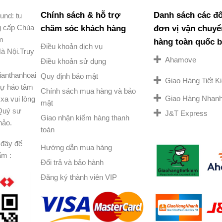
Chính sách & hỗ trợ
Danh sách các đố
und: tu
g cấp Chùa
chăm sóc khách hàng
đơn vị vận chuyể
am
hàng toàn quốc 
Điều khoản dịch vụ
à Nội.Truy
Ahamove
Điều khoản sử dụng
ianthanhoai
Quy định bảo mật
Giao Hàng Tiết 
ự hảo tâm
Chính sách mua hàng và bảo
Giao Hàng Nhan
xa vui lòng
mật
 Quý sư
J&T Express
Giao nhận kiểm hàng thanh
hảo.
toán
đây để
Hướng dẫn mua hàng
ẩm :
Đổi trả và bảo hành
Đăng ký thành viên VIP