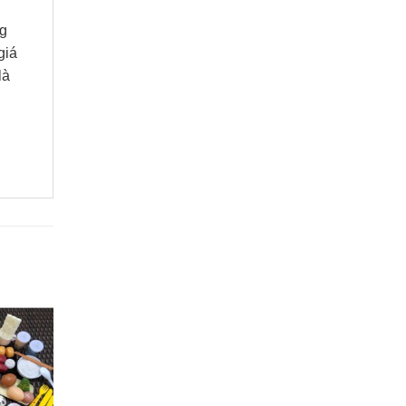
ng
giá
là