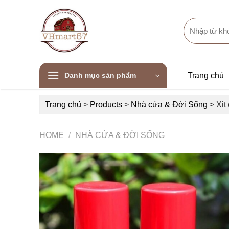
Skip
to
Search
content
for:
Danh mục sản phẩm
Trang chủ
Trang chủ
>
Products
>
Nhà cửa & Đời Sống
>
Xịt
HOME
/
NHÀ CỬA & ĐỜI SỐNG