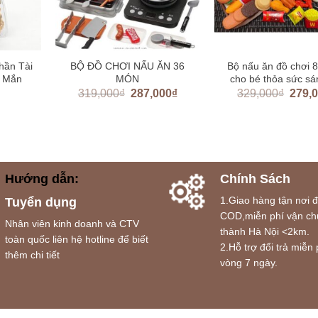
hần Tài
BỘ ĐỒ CHƠI NẤU ĂN 36
Bộ nấu ăn đồ chơi 
y Mắn
MÓN
cho bé thỏa sức sá
319,000
₫
287,000
₫
329,000
₫
279,
Hướng dẫn:
Chính Sách
1.Giao hàng tận nơi 
Tuyển dụng
COD,miễn phí vận ch
Nhân viên kinh doanh và CTV
thành Hà Nội <2km.
toàn quốc liên hệ hotline để biết
2.Hỗ trợ đổi trả miễn 
thêm chi tiết
vòng 7 ngày.