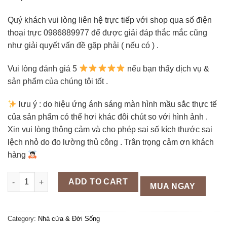
Quý khách vui lòng liên hệ trực tiếp với shop qua số điện
thoại trực 0986889977 để được giải đáp thắc mắc cũng
như giải quyết vấn đề gặp phải ( nếu có ) .
Vui lòng đánh giá 5
nếu bạn thấy dịch vụ &
sản phẩm của chúng tôi tốt .
lưu ý : do hiệu ứng ánh sáng màn hình mầu sắc thực tế
của sản phẩm có thể hơi khác đôi chút so với hình ảnh .
Xin vui lòng thông cảm và cho phép sai số kích thước sai
lệch nhỏ do đo lường thủ công . Trân trọng cảm ơn khách
hàng
Móc Khóa Hình Mũ Bảo Hiểm Phong Cách Siêu Cute quantity
ADD TO CART
MUA NGAY
Category:
Nhà cửa & Đời Sống