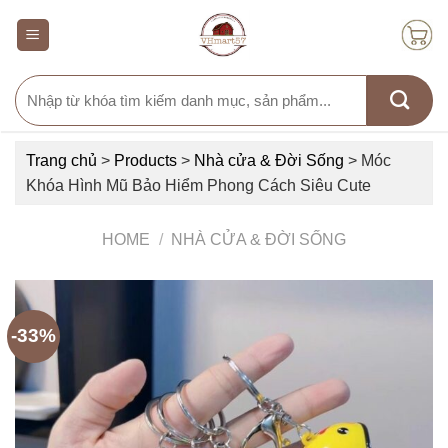
Skip
to
content
Search
for:
Trang chủ
>
Products
>
Nhà cửa & Đời Sống
>
Móc
Khóa Hình Mũ Bảo Hiểm Phong Cách Siêu Cute
HOME
/
NHÀ CỬA & ĐỜI SỐNG
-33%