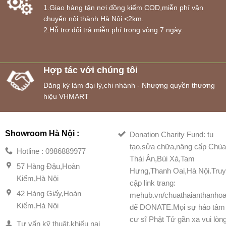
1.Giao hàng tận nơi đồng kiểm COD,miễn phí vận
chuyển nội thành Hà Nội <2km.
2.Hỗ trợ đổi trả miễn phí trong vòng 7 ngày.
Hợp tác với chúng tôi
Đăng ký làm đại lý,chi nhánh - Nhượng quyền thương
hiệu VHMART
Showroom Hà Nội :
Donation Charity Fund: tu
tạo,sửa chữa,nâng cấp Chù
Hotline : 0986889977
Thái Ân,Bùi Xá,Tam
57 Hàng Đậu,Hoàn
Hưng,Thanh Oai,Hà Nội.Tru
Kiếm,Hà Nội
cập link trang:
42 Hàng Giấy,Hoàn
mehub.vn/chuathaianthanhoa
Kiếm,Hà Nội
để DONATE.Mọi sự hảo tâm
cư sĩ Phật Tử gần xa vui lòn
Tư vấn kỹ thuật,khiếu nại