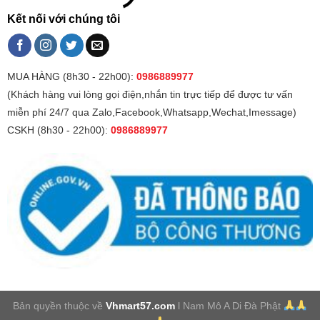
Kết nối với chúng tôi
MUA HÀNG (8h30 - 22h00):
0986889977
(Khách hàng vui lòng gọi điện,nhắn tin trực tiếp để được tư vấn
miễn phí 24/7 qua Zalo,Facebook,Whatsapp,Wechat,Imessage)
CSKH (8h30 - 22h00):
0986889977
Bản quyền thuộc về
Vhmart57.com
l Nam Mô A Di Đà Phật