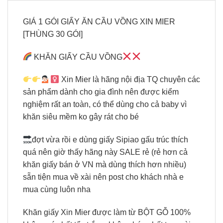
GIÁ 1 GÓI GIẤY ĂN CẦU VỒNG XIN MIER
[THÙNG 30 GÓI]
KHĂN GIẤY CẦU VỒNG
Xin Mier là hãng nội địa TQ chuyên các
sản phẩm dành cho gia đình nên được kiểm
nghiệm rất an toàn, có thể dùng cho cả baby vì
khăn siêu mềm ko gây rát cho bé
đợt vừa rồi e dùng giấy Sipiao gấu trúc thích
quá nên giờ thấy hãng này SALE rẻ (rẻ hơn cả
khăn giấy bán ở VN mà dùng thích hơn nhiều)
sẵn tiện mua về xài nên post cho khách nhà e
mua cùng luôn nha
Khăn giấy Xin Mier được làm từ BỘT GỖ 100%