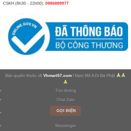
CSKH (8h30 - 22h00):
0986889977
Bản quyền thuộc về
Vhmart57.com
l Nam Mô A Di Đà Phật
Tìm đường
Chat Zalo
GỌI ĐIỆN
Messenger