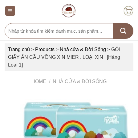
Skip
to
content
Search
for:
Trang chủ
>
Products
>
Nhà cửa & Đời Sống
>
GÓI
GIẤY ĂN CẦU VỒNG XIN MIER . LOẠI XỊN . [Hàng
Loại 1]
HOME
/
NHÀ CỬA & ĐỜI SỐNG