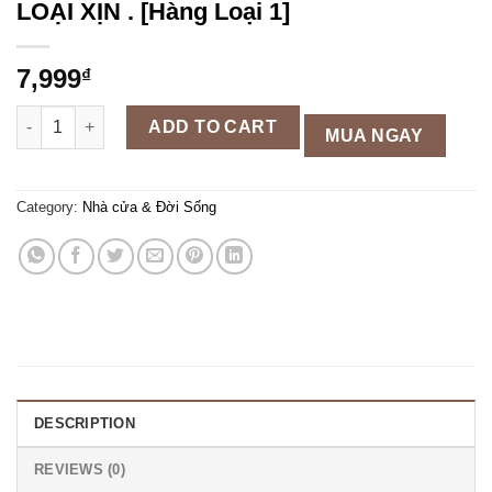
LOẠI XỊN . [Hàng Loại 1]
7,999
₫
GÓI GIẤY ĂN CẦU VỒNG XIN MIER . LOẠI XỊN . [Hàng Loại 1] qu
ADD TO CART
MUA NGAY
Category:
Nhà cửa & Đời Sống
DESCRIPTION
REVIEWS (0)