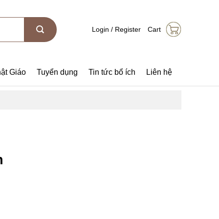
Login / Register
Cart
ật Giáo
Tuyển dụng
Tin tức bổ ích
Liên hệ
h