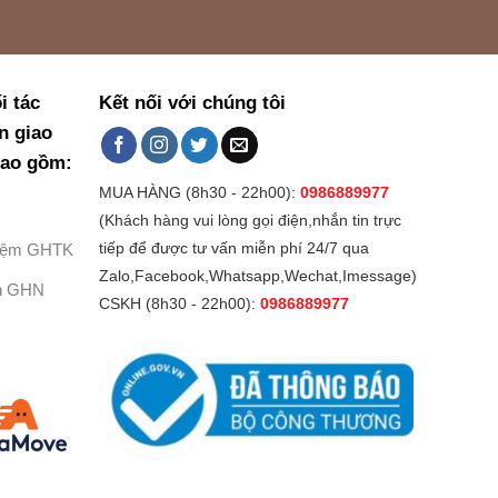
i tác
Kết nối với chúng tôi
n giao
bao gồm:
MUA HÀNG (8h30 - 22h00):
0986889977
(Khách hàng vui lòng gọi điện,nhắn tin trực
Kiệm GHTK
tiếp để được tư vấn miễn phí 24/7 qua
Zalo,Facebook,Whatsapp,Wechat,Imessage)
h GHN
CSKH (8h30 - 22h00):
0986889977