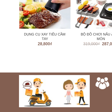
g cho
DỤNG CỤ XAY TIÊU CẦM
BỘ ĐỒ CHƠI NẤU 
100)
TAY
MÓN
00
₫
28,800
₫
319,000
₫
287,