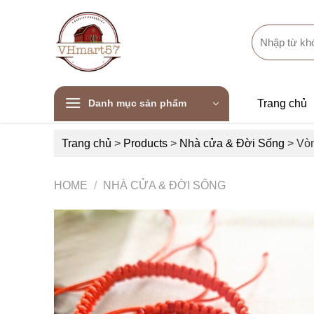
Skip
to
Search
content
for:
Danh mục sản phẩm
Trang chủ
Trang chủ
>
Products
>
Nhà cửa & Đời Sống
>
Vòn
HOME
/
NHÀ CỬA & ĐỜI SỐNG