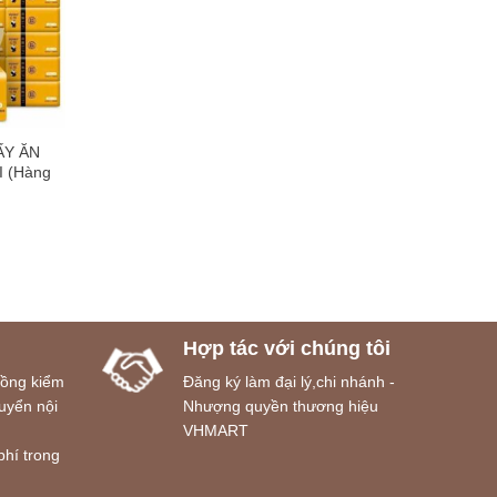
ẤY ĂN
 (Hàng
Hợp tác với chúng tôi
đồng kiểm
Đăng ký làm đại lý,chi nhánh -
uyển nội
Nhượng quyền thương hiệu
VHMART
phí trong