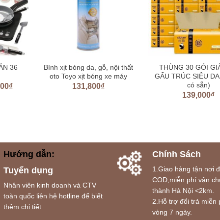
ĂN 36
Bình xịt bóng da, gỗ, nội thất
THÙNG 30 GÓI GI
oto Toyo xịt bóng xe máy
GẤU TRÚC SIÊU DAI
có sẵn)
000
₫
131,800
₫
139,000
₫
Hướng dẫn:
Chính Sách
1.Giao hàng tận nơi 
Tuyển dụng
COD,miễn phí vận ch
Nhân viên kinh doanh và CTV
thành Hà Nội <2km.
toàn quốc liên hệ hotline để biết
2.Hỗ trợ đổi trả miễn 
thêm chi tiết
vòng 7 ngày.