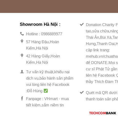
Showroom Hà Nội :
Donation Charity F
tạo,sửa chữa,nân
Hotline : 0986889977
Thái Ân,Bùi Xá,T
57 Hàng Đậu,Hoàn
Hưng,Thanh Oai,H
Kiếm,Hà Nội
cập link trang:
42 Hàng Giấy,Hoàn
mehub.vn/chuatha
Kiếm,Hà Nội
để DONATE.Mọi s
cư sĩ Phật Tử gần 
Tư vấn kỹ thuật,khiếu nại
liên hệ Facebook
dịch vụ,bảo hành sản phẩm
thầy Thích Đàm T
vui lòng liên hệ Facebook
:Đỗ Hùng
Quét mã QR dưới 
Fanpage : VHmart - mua
thanh toán sản ph
tiết kiệm,sắm niềm tin