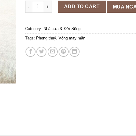
Vòng chỉ đỏ đồng điếu xanh may mắn N99 quantity
ADD TO CART
MUA NG
Category:
Nhà cửa & Đời Sống
Tags:
Phong thuỷ
,
Vòng may mắn