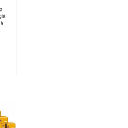
ng
giá
là