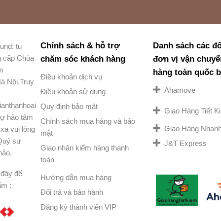
Chính sách & hỗ trợ
Danh sách các đố
und: tu
g cấp Chùa
chăm sóc khách hàng
đơn vị vận chuyể
am
hàng toàn quốc 
Điều khoản dịch vụ
à Nội.Truy
Ahamove
Điều khoản sử dụng
ianthanhoai
Quy định bảo mật
Giao Hàng Tiết 
ự hảo tâm
Chính sách mua hàng và bảo
Giao Hàng Nhan
xa vui lòng
mật
 Quý sư
J&T Express
Giao nhận kiểm hàng thanh
hảo.
toán
đây để
Hướng dẫn mua hàng
ẩm :
Đổi trả và bảo hành
Đăng ký thành viên VIP