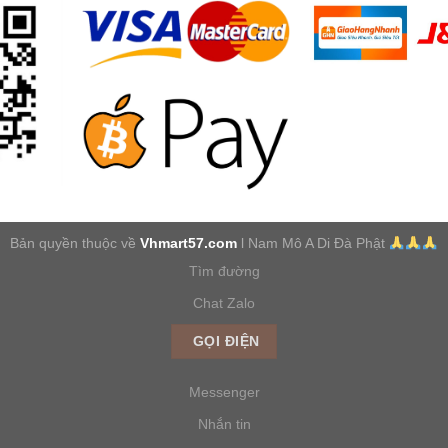
Bản quyền thuộc về
Vhmart57.com
l Nam Mô A Di Đà Phật
Tìm đường
Chat Zalo
GỌI ĐIỆN
Messenger
Nhắn tin