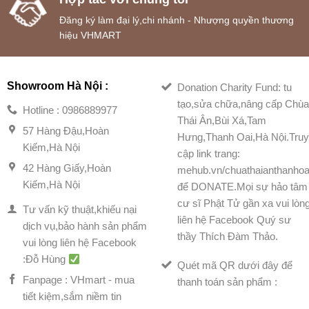
Đăng ký làm đại lý,chi nhánh - Nhượng quyền thương
hiệu VHMART
Showroom Hà Nội :
Donation Charity Fund: tu
tạo,sửa chữa,nâng cấp Chù
Hotline : 0986889977
Thái Ân,Bùi Xá,Tam
57 Hàng Đậu,Hoàn
Hưng,Thanh Oai,Hà Nội.Tru
Kiếm,Hà Nội
cập link trang:
42 Hàng Giấy,Hoàn
mehub.vn/chuathaianthanhoa
Kiếm,Hà Nội
để DONATE.Mọi sự hảo tâm
cư sĩ Phật Tử gần xa vui lòn
Tư vấn kỹ thuật,khiếu nại
liên hệ Facebook Quý sư
dịch vụ,bảo hành sản phẩm
thầy Thích Đàm Thảo.
vui lòng liên hệ Facebook
:Đỗ Hùng
Quét mã QR dưới đây để
Fanpage : VHmart - mua
thanh toán sản phẩm :
tiết kiệm,sắm niềm tin