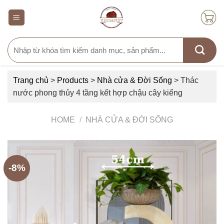
Skip
to
content
Search
for:
Trang chủ
>
Products
>
Nhà cửa & Đời Sống
>
Thác
nước phong thủy 4 tầng kết hợp chậu cây kiểng
HOME
/
NHÀ CỬA & ĐỜI SỐNG
-8%