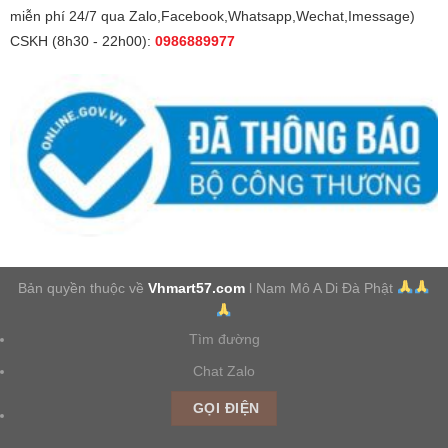
miễn phí 24/7 qua Zalo,Facebook,Whatsapp,Wechat,Imessage)
CSKH (8h30 - 22h00):
0986889977
Bản quyền thuộc về
Vhmart57.com
l Nam Mô A Di Đà Phật
Tìm đường
Chat Zalo
GỌI ĐIỆN