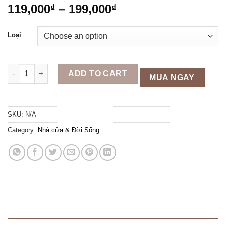
119,000
–
199,000
₫
₫
Loại
Kỷ ngai thờ men lam bát tràng loại 1 quantity
ADD TO CART
MUA NGAY
SKU:
N/A
Category:
Nhà cửa & Đời Sống