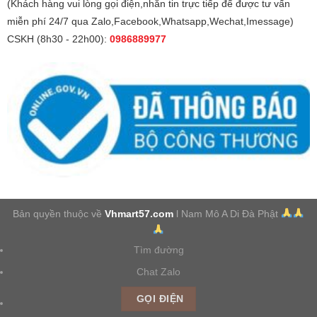
(Khách hàng vui lòng gọi điện,nhắn tin trực tiếp để được tư vấn
miễn phí 24/7 qua Zalo,Facebook,Whatsapp,Wechat,Imessage)
CSKH (8h30 - 22h00):
0986889977
Bản quyền thuộc về
Vhmart57.com
l Nam Mô A Di Đà Phật
Tìm đường
Chat Zalo
GỌI ĐIỆN