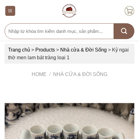
Skip
to
content
Search
for:
Trang chủ
>
Products
>
Nhà cửa & Đời Sống
>
Kỷ ngai
thờ men lam bát tràng loại 1
HOME
/
NHÀ CỬA & ĐỜI SỐNG