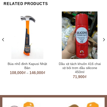
RELATED PRODUCTS
Búa nhổ đinh Kapusi Nhật
Dầu xịt tách khuôn 416 chai
Bản
xịt bôi trơn dầu silicone
450ml
108,000
₫
146,000
₫
–
71,900
₫