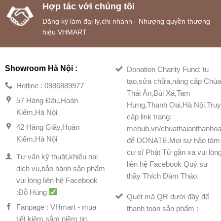
Hợp tác với chúng tôi
Đăng ký làm đại lý,chi nhánh - Nhượng quyền thương
hiệu VHMART
Showroom Hà Nội :
Donation Charity Fund: tu
tạo,sửa chữa,nâng cấp Chù
Hotline : 0986889977
Thái Ân,Bùi Xá,Tam
57 Hàng Đậu,Hoàn
Hưng,Thanh Oai,Hà Nội.Tru
Kiếm,Hà Nội
cập link trang:
42 Hàng Giấy,Hoàn
mehub.vn/chuathaianthanhoa
Kiếm,Hà Nội
để DONATE.Mọi sự hảo tâm
cư sĩ Phật Tử gần xa vui lòn
Tư vấn kỹ thuật,khiếu nại
liên hệ Facebook Quý sư
dịch vụ,bảo hành sản phẩm
thầy Thích Đàm Thảo.
vui lòng liên hệ Facebook
:Đỗ Hùng
Quét mã QR dưới đây để
Fanpage : VHmart - mua
thanh toán sản phẩm :
tiết kiệm,sắm niềm tin