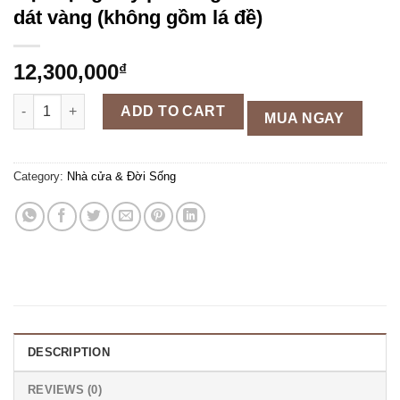
dát vàng (không gồm lá đề)
12,300,000
₫
Bộ tượng Tây phương tam thánh 90cm dát vàng (không gồm lá 
ADD TO CART
MUA NGAY
Category:
Nhà cửa & Đời Sống
DESCRIPTION
REVIEWS (0)