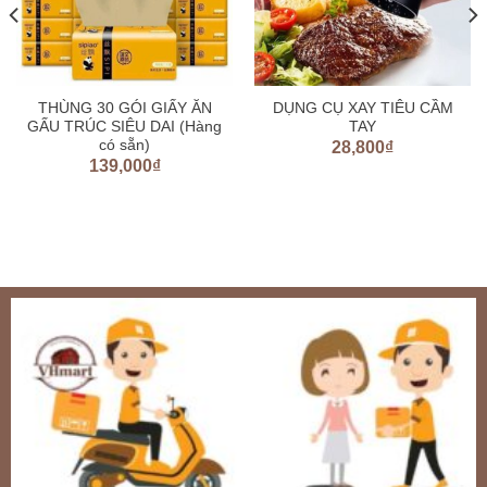
THÙNG 30 GÓI GIẤY ĂN
DỤNG CỤ XAY TIÊU CẦM
GẤU TRÚC SIÊU DAI (Hàng
TAY
có sẵn)
28,800
₫
139,000
₫