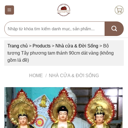
Skip
to
content
Search
for:
Trang chủ
>
Products
>
Nhà cửa & Đời Sống
>
Bộ
tượng Tây phương tam thánh 90cm dát vàng (không
gồm lá đề)
HOME
/
NHÀ CỬA & ĐỜI SỐNG