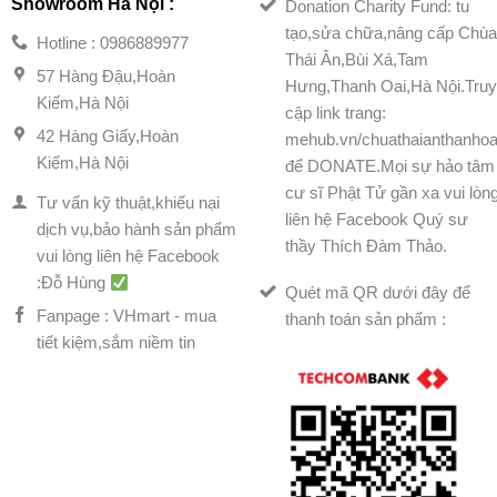
Showroom Hà Nội :
Donation Charity Fund: tu
tạo,sửa chữa,nâng cấp Chù
Hotline : 0986889977
Thái Ân,Bùi Xá,Tam
57 Hàng Đậu,Hoàn
Hưng,Thanh Oai,Hà Nội.Tru
Kiếm,Hà Nội
cập link trang:
42 Hàng Giấy,Hoàn
mehub.vn/chuathaianthanhoa
Kiếm,Hà Nội
để DONATE.Mọi sự hảo tâm
cư sĩ Phật Tử gần xa vui lòn
Tư vấn kỹ thuật,khiếu nại
liên hệ Facebook Quý sư
dịch vụ,bảo hành sản phẩm
thầy Thích Đàm Thảo.
vui lòng liên hệ Facebook
:Đỗ Hùng
Quét mã QR dưới đây để
Fanpage : VHmart - mua
thanh toán sản phẩm :
tiết kiệm,sắm niềm tin