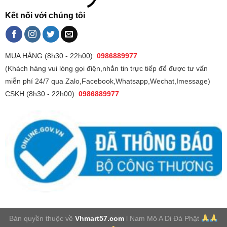
Kết nối với chúng tôi
MUA HÀNG (8h30 - 22h00):
0986889977
(Khách hàng vui lòng gọi điện,nhắn tin trực tiếp để được tư vấn
miễn phí 24/7 qua Zalo,Facebook,Whatsapp,Wechat,Imessage)
CSKH (8h30 - 22h00):
0986889977
Bản quyền thuộc về
Vhmart57.com
l Nam Mô A Di Đà Phật