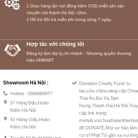
1.Giao hàng tận nơi đồng kiểm COD,miễn phí vận
chuyển nội thành Hà Nội <2km.
2.Hỗ trợ đổi trả miễn phí trong vòng 7 ngày.
Hợp tác với chúng tôi
Đăng ký làm đại lý,chi nhánh - Nhượng quyền thương
hiệu VHMART
Showroom Hà Nội :
Donation Charity Fund: tu
tạo,sửa chữa,nâng cấp Chù
Hotline : 0986889977
Thái Ân,Bùi Xá,Tam
57 Hàng Đậu,Hoàn
Hưng,Thanh Oai,Hà Nội.Tru
Kiếm,Hà Nội
cập link trang:
42 Hàng Giấy,Hoàn
mehub.vn/chuathaianthanhoa
Kiếm,Hà Nội
để DONATE.Mọi sự hảo tâm
cư sĩ Phật Tử gần xa vui lòn
Tư vấn kỹ thuật,khiếu nại