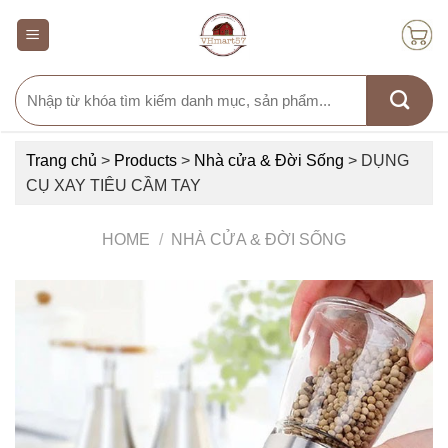
Skip
to
content
Search
for:
Trang chủ
>
Products
>
Nhà cửa & Đời Sống
>
DỤNG
CỤ XAY TIÊU CẦM TAY
HOME
/
NHÀ CỬA & ĐỜI SỐNG