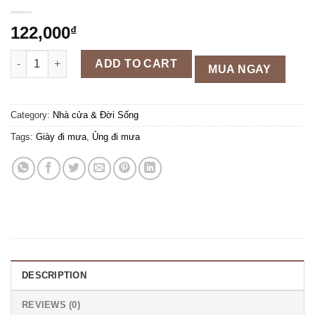
122,000
₫
Bọc giày đi mưa cao cổ Tuhado,chất liệu vải dù cao cấp quanti
ADD TO CART
MUA NGAY
Category:
Nhà cửa & Đời Sống
Tags:
Giày đi mưa
,
Ủng đi mưa
DESCRIPTION
REVIEWS (0)