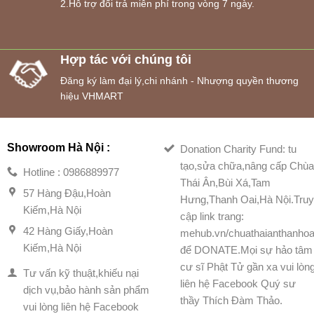
2.Hỗ trợ đổi trả miễn phí trong vòng 7 ngày.
Hợp tác với chúng tôi
Đăng ký làm đại lý,chi nhánh - Nhượng quyền thương
hiệu VHMART
Showroom Hà Nội :
Donation Charity Fund: tu
tạo,sửa chữa,nâng cấp Chù
Hotline : 0986889977
Thái Ân,Bùi Xá,Tam
57 Hàng Đậu,Hoàn
Hưng,Thanh Oai,Hà Nội.Tru
Kiếm,Hà Nội
cập link trang:
42 Hàng Giấy,Hoàn
mehub.vn/chuathaianthanhoa
Kiếm,Hà Nội
để DONATE.Mọi sự hảo tâm
cư sĩ Phật Tử gần xa vui lòn
Tư vấn kỹ thuật,khiếu nại
liên hệ Facebook Quý sư
dịch vụ,bảo hành sản phẩm
thầy Thích Đàm Thảo.
vui lòng liên hệ Facebook