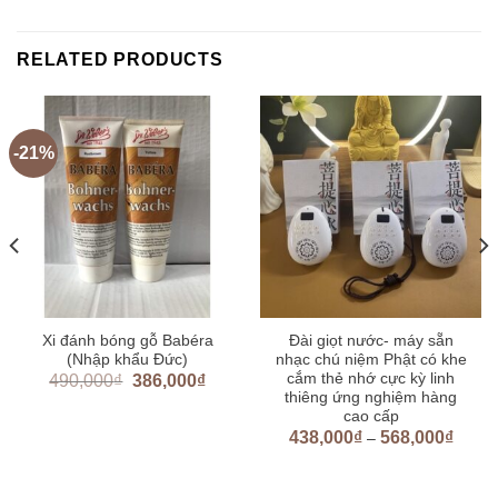
RELATED PRODUCTS
-21%
Xi đánh bóng gỗ Babéra
Đài giọt nước- máy sẵn
(Nhập khẩu Đức)
nhạc chú niệm Phật có khe
cắm thẻ nhớ cực kỳ linh
490,000
₫
386,000
₫
thiêng ứng nghiệm hàng
cao cấp
438,000
₫
568,000
₫
–