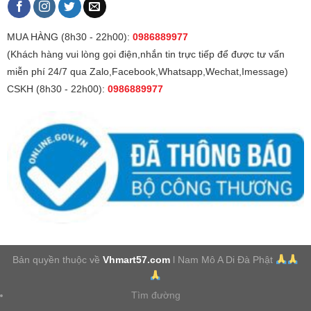
MUA HÀNG (8h30 - 22h00):
0986889977
(Khách hàng vui lòng gọi điện,nhắn tin trực tiếp để được tư vấn
miễn phí 24/7 qua Zalo,Facebook,Whatsapp,Wechat,Imessage)
CSKH (8h30 - 22h00):
0986889977
Bản quyền thuộc về
Vhmart57.com
l Nam Mô A Di Đà Phật
Tìm đường