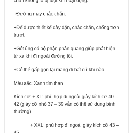
chân không lo bị tuột khi hoạt động.
+Đường may chắc chắn.
+Đế được thiết kế dày dặn, chắc chắn, chống trơn
trượt.
+Gót ủng có bộ phận phản quang giúp phát hiện
từ xa khi đi ngoài đường tối.
+Có thể gấp gọn lại mang đi bất cứ khi nào.
Màu sắc: Xanh tím than
Kích cỡ: + XL: phù hợp đi ngoài giày kích cỡ 40 –
42 (giày cỡ nhỏ 37 – 39 vẫn có thể sử dụng bình
thường)
+ XXL: phù hợp đi ngoài giày kích cỡ 43 –
45