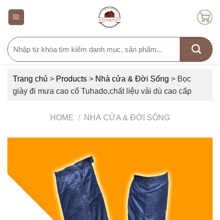
Skip
to
content
Search
for:
Trang chủ
>
Products
>
Nhà cửa & Đời Sống
>
Bọc
giày đi mưa cao cổ Tuhado,chất liệu vải dù cao cấp
HOME
/
NHÀ CỬA & ĐỜI SỐNG