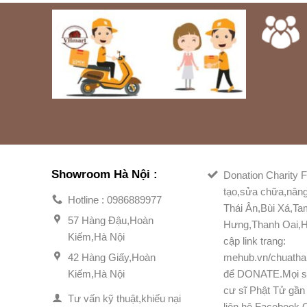
Showroom Hà Nội :
Donation Charity F
tạo,sửa chữa,nân
Hotline : 0986889977
Thái Ân,Bùi Xá,T
57 Hàng Đậu,Hoàn
Hưng,Thanh Oai,H
Kiếm,Hà Nội
cập link trang:
42 Hàng Giấy,Hoàn
mehub.vn/chuatha
Kiếm,Hà Nội
để DONATE.Mọi s
cư sĩ Phật Tử gần 
Tư vấn kỹ thuật,khiếu nại
liên hệ Facebook