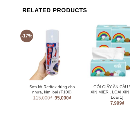
RELATED PRODUCTS
-17%
16 chai
Sơn lót Redfox dùng cho
GÓI GIẤY ĂN CẦU
icone
nhựa, kim loại (F100)
XIN MIER . LOẠI XỊN 
Loại 1]
115,000
₫
95,000
₫
7,999
₫