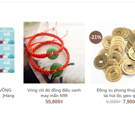
-21%
 VỒNG
Vòng chỉ đỏ đồng điếu xanh
Đồng xu phong thuỷ
. [Hàng
may mắn N99
tài hút lộc gieo 
55,800
₫
9,999
₫
7,90