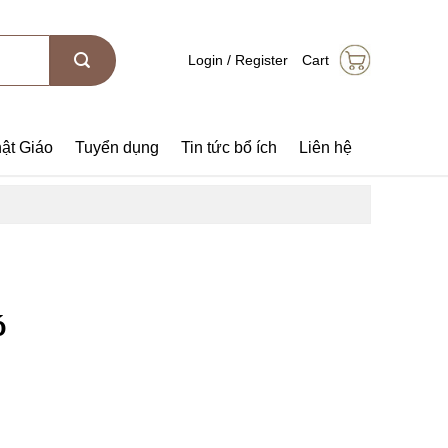
Login / Register
Cart
ật Giáo
Tuyển dụng
Tin tức bổ ích
Liên hệ
ó