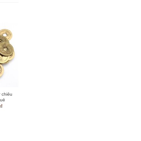
 chiêu
quẻ
0
₫