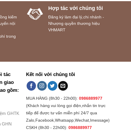
Hợp tác với chúng tôi
đồng kiểm
Đăng ký làm đại lý,chi nhánh -
uyển nội
Nhượng quyền thương hiệu
VHMART
phí trong
i tác
Kết nối với chúng tôi
n giao
bao gồm:
MUA HÀNG (8h30 - 22h00):
0986889977
(Khách hàng vui lòng gọi điện,nhắn tin trực
Kiệm GHTK
tiếp để được tư vấn miễn phí 24/7 qua
Zalo,Facebook,Whatsapp,Wechat,Imessage)
h GHN
CSKH (8h30 - 22h00):
0986889977