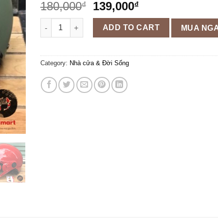
180,000
139,000
₫
₫
Mũ bảo hiểm Sundy A33k có kính càng chống lóa chí
ADD TO CART
MUA NG
Category:
Nhà cửa & Đời Sống