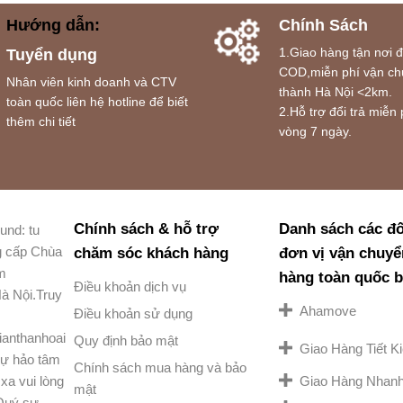
Hướng dẫn:
Chính Sách
1.Giao hàng tận nơi 
Tuyển dụng
COD,miễn phí vận ch
Nhân viên kinh doanh và CTV
thành Hà Nội <2km.
toàn quốc liên hệ hotline để biết
2.Hỗ trợ đổi trả miễn 
thêm chi tiết
vòng 7 ngày.
Chính sách & hỗ trợ
Danh sách các đố
und: tu
g cấp Chùa
chăm sóc khách hàng
đơn vị vận chuyể
am
hàng toàn quốc 
Điều khoản dịch vụ
à Nội.Truy
Ahamove
Điều khoản sử dụng
ianthanhoai
Quy định bảo mật
Giao Hàng Tiết 
ự hảo tâm
Chính sách mua hàng và bảo
Giao Hàng Nhan
xa vui lòng
mật
 Quý sư