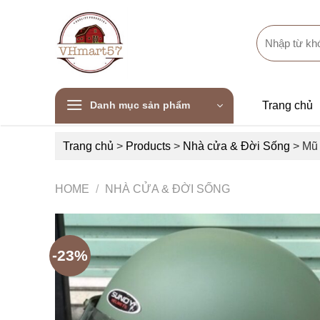
Skip
to
Search
content
for:
Danh mục sản phẩm
Trang chủ
Trang chủ
>
Products
>
Nhà cửa & Đời Sống
>
Mũ 
HOME
/
NHÀ CỬA & ĐỜI SỐNG
-23%