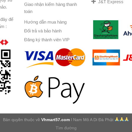
J&T Express
Giao nhận kiểm hàng thanh
hảo.
toán
đây để
Hướng dẫn mua hàng
ẩm :
Đổi trả và bảo hành
Đăng ký thành viên VIP
Bản quyền thuộc về
Vhmart57.com
l Nam Mô A Di Đà Phật
Tìm đường