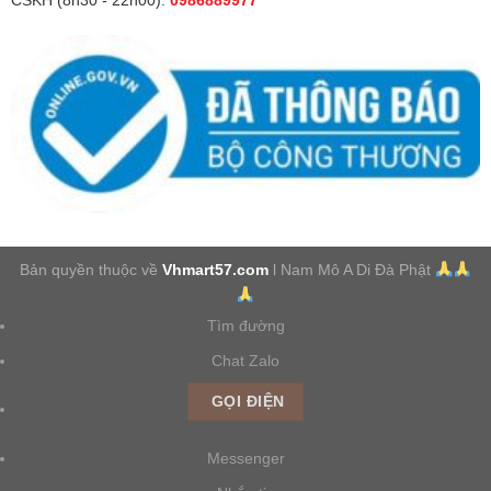
CSKH (8h30 - 22h00):
0986889977
Bản quyền thuộc về
Vhmart57.com
l Nam Mô A Di Đà Phật
Tìm đường
Chat Zalo
GỌI ĐIỆN
Messenger