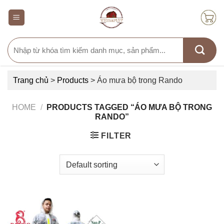
Skip
to
content
Search
for:
Trang chủ
>
Products
>
Áo mưa bộ trong Rando
HOME
/
PRODUCTS TAGGED “ÁO MƯA BỘ TRONG
RANDO”
FILTER