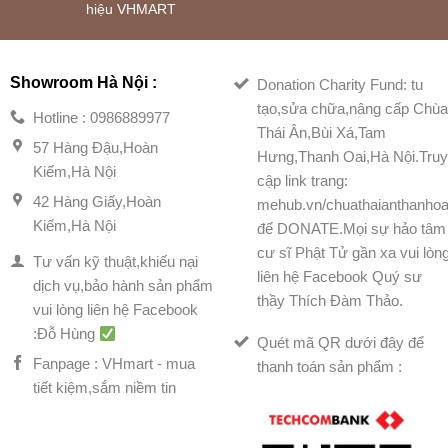
hiệu VHMART
Showroom Hà Nội :
Donation Charity Fund: tu
tạo,sửa chữa,nâng cấp Chù
Hotline : 0986889977
Thái Ân,Bùi Xá,Tam
57 Hàng Đậu,Hoàn
Hưng,Thanh Oai,Hà Nội.Tru
Kiếm,Hà Nội
cập link trang:
42 Hàng Giấy,Hoàn
mehub.vn/chuathaianthanhoa
Kiếm,Hà Nội
để DONATE.Mọi sự hảo tâm
cư sĩ Phật Tử gần xa vui lòn
Tư vấn kỹ thuật,khiếu nại
liên hệ Facebook Quý sư
dịch vụ,bảo hành sản phẩm
thầy Thích Đàm Thảo.
vui lòng liên hệ Facebook
:Đỗ Hùng
Quét mã QR dưới đây để
Fanpage : VHmart - mua
thanh toán sản phẩm :
tiết kiệm,sắm niềm tin