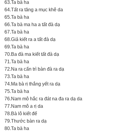
63.Ta bà ha
64.Tất ra tăng a mục khê da
65.Ta bà ha
66.Ta bà ma ha a tất đà dạ
67.Ta bà ha
68.Giả kiết ra a tất đà dạ
69.Ta bà ha
70.Ba đà ma kiết tất đà dạ
71.Ta bà ha
72.Na ra cẩn trì bàn đà ra dạ
73.Ta bà ha
74.Ma bà rị thắng yết ra dạ
75.Ta bà ha
76.Nam mô hắc ra đát na đa ra dạ da
77.Nam mô a rị da
78.Bà lô kiết đế
79.Thước bàn ra dạ
80.Ta bà ha