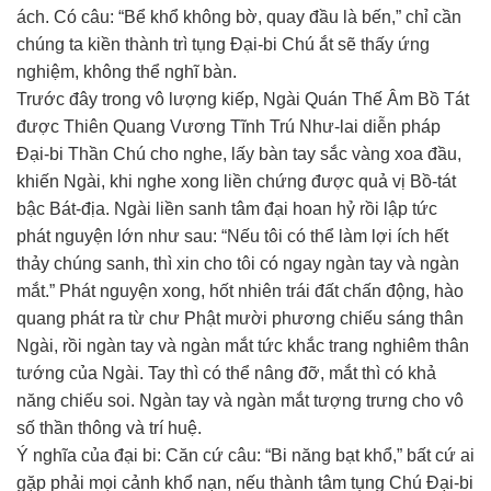
ách. Có câu: “Bể khổ không bờ, quay đầu là bến,” chỉ cần
chúng ta kiền thành trì tụng Ðại-bi Chú ắt sẽ thấy ứng
nghiệm, không thể nghĩ bàn.
Trước đây trong vô lượng kiếp, Ngài Quán Thế Âm Bồ Tát
được Thiên Quang Vương Tĩnh Trú Như-lai diễn pháp
Ðại-bi Thần Chú cho nghe, lấy bàn tay sắc vàng xoa đầu,
khiến Ngài, khi nghe xong liền chứng được quả vị Bồ-tát
bậc Bát-địa. Ngài liền sanh tâm đại hoan hỷ rồi lập tức
phát nguyện lớn như sau: “Nếu tôi có thể làm lợi ích hết
thảy chúng sanh, thì xin cho tôi có ngay ngàn tay và ngàn
mắt.” Phát nguyện xong, hốt nhiên trái đất chấn động, hào
quang phát ra từ chư Phật mười phương chiếu sáng thân
Ngài, rồi ngàn tay và ngàn mắt tức khắc trang nghiêm thân
tướng của Ngài. Tay thì có thể nâng đỡ, mắt thì có khả
năng chiếu soi. Ngàn tay và ngàn mắt tượng trưng cho vô
số thần thông và trí huệ.
Ý nghĩa của đại bi: Căn cứ câu: “Bi năng bạt khổ,” bất cứ ai
gặp phải mọi cảnh khổ nạn, nếu thành tâm tụng Chú Ðại-bi