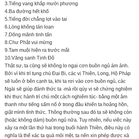
3.Tiếng vang khắp mười phương
4.Ba đường hết khổ
5.Tiếng đời chẳng lọt vào tai
6.Lòng không tán loạn
7.Dõng mãnh tinh tấn
8.Chư Phật vui mừng
9.Tam muội hiện ra trước mắt
10.Vãng sanh Tịnh Độ
Thật sự, ta cũng sẽ không lo ngại cơn buồn ngủ ám ảnh.
Bởi vì khi trì tụng chú Đại Bi, các vị Thiên, Long, Hộ Pháp
sẽ luôn ở bên cạnh ta, khi ta rơi vào cơn buồn ngủ, các
Ngài sẽ giúp đánh thức ta -mà rồi qúy vị sẽ chứng nghiệm
khi thực hành trì chú một cách nghiêm túc- bằng một âm
thanh như tiếng sấm nổ ở trong đầu khiến ta hoảng hồn,
giật mình tỉnh thức. Thông thường sau đó ta sẽ không còn
(hoặc không dám) buồn ngủ nữa. Tuy nhiên, nếu việc này
xảy ra một lần thứ hai trong buổi hành Thiền, điều này có
nghĩa là thể xác ta quá mỏi mệt, ta nên xin phép được xả