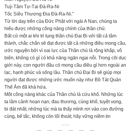
Tuỳ-Tâm Tự-Tại Đà-Ra-Ni
Tốc Siêu Thượng Địa Đà-Ra-Ni.”
Từ lời dạy trên của Đức Phật với ngài A Nan, chúng ta
hiểu được những công năng chính của thần chú:
Bất cứ một ai khi trì tụng thần chú Đại Bi với tất cả tâm
thành, chắc chắn sẽ đạt được tất cả những điều mong cầu,
ước nguyện bởi vì oai lực của Thần chú là rộng khắp, vô
biên, không có gì có khả năng ngăn ngại nỗi. Trong cõi dục
giới này, con người đâu có mong cầu điều gì hơn ngoài an
lạc, hạnh phúc và sống lâu. Thần chú Đại Bi sẽ giúp mọi
người đạt được những ước muốn này như Bồ Tát Quán
Thế Âm đã khả hứa.
Một công năng khác của Thần chú là cứu khổ. Những lúc
ta lâm cảnh hoạn nạn, đau thương, cùng khổ, tuyệt vọng,
bi đát nhất; những lúc mà ta thấy mình rơi vào con đường
cùng, bế tắc, không còn lối thoát; hãy vững niềm tin