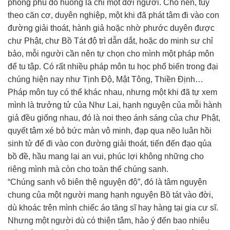
phong phú đó huống là chỉ một đời người. Cho nên, tùy
theo căn cơ, duyên nghiệp, một khi đã phát tâm đi vào con
đường giải thoát, hành giả hoặc nhờ phước duyên được
chư Phật, chư Bồ Tát độ trì dẫn dắt, hoặc do minh sư chỉ
bảo, mỗi người cần nên tự chọn cho mình một pháp môn
để tu tập. Có rất nhiều pháp môn tu học phổ biến trong đại
chúng hiện nay như Tịnh Độ, Mật Tông, Thiền Định…
Pháp môn tuy có thể khác nhau, nhưng một khi đã tự xem
mình là trưởng tử của Như Lai, hạnh nguyện của mỗi hành
giả đều giống nhau, đó là noi theo ánh sáng của chư Phật,
quyết tâm xé bỏ bức màn vô minh, đạp qua nẽo luân hồi
sinh tử để đi vào con đường giải thoát, tiến đến đạo qủa
bồ đề, hầu mang lại an vui, phúc lợi không những cho
riêng mình mà còn cho toàn thể chúng sanh.
“Chúng sanh vô biên thệ nguyện độ”, đó là tâm nguyện
chung của một người mang hạnh nguyện Bồ tát vào đời,
dù khoác trên mình chiếc áo tăng sĩ hay hàng tại gia cư sĩ.
Nhưng một người dù có thiện tâm, hảo ý đến bao nhiêu