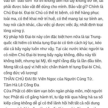
vào tới “bảo sơn” rồi thì không đến nỗi tay không trở về, tất
phải được bảo vật để dùng cho mình. Bảo vật gì? Chính là
Chú Ðại-bi. Ðại-bi Chú có thể trị bệnh, có thể hàng phục
loài ma, có thể khai mở trí huệ, có thể mang lại sự bình an,
hay nói cách khác, cầu việc gì được việc ấy, nhất định toại
lòng xứng ý.
Kỳ pháp hội Ðại-bi này còn đặc biệt hơn nữa là tại Trung-
quốc rất hiếm có khóa tụng Ðại-bi có tính cách kỷ lục, kéo
dài cả bẩy ngày luôn như vậy. Tại các nước khác người ta
có niệm Chú Ðại-bi trong bẩy ngày không, điều này tôi
không biết, nhưng tại Mỹ, tôi nghĩ rằng đây là lần đầu tiên.
Mong tất cả quý vị hết sức chân thành trì tụng Ðại-bi Chú,
công đức vô lượng!
THẦN CHÚ ĐẠI BI: Viên Ngọc của Người Cùng Tử.
Tâm Hà Lê Công Đa
Cửa Phật có đến tám vạn bốn ngàn pháp môn, một người
học Phật dù cố gắng hành trì, tu tập trãi qua hằng hà sa số
kiếp cũng không dễ gì có thể lãnh hội hết tất cả nội dung