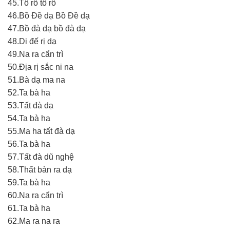
45.Tô rô tô rô
46.Bồ Đề dạ Bồ Đề dạ
47.Bồ đà dạ bồ đà dạ
48.Di đế rị dạ
49.Na ra cẩn trì
50.Địa rị sắc ni na
51.Bà dạ ma na
52.Ta bà ha
53.Tất đà dạ
54.Ta bà ha
55.Ma ha tất đà dạ
56.Ta bà ha
57.Tất đà dũ nghệ
58.Thất bàn ra dạ
59.Ta bà ha
60.Na ra cẩn trì
61.Ta bà ha
62.Ma ra na ra