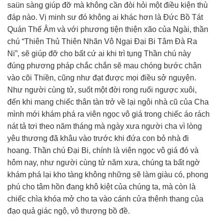
saün sàng giúp đỡ mà không cần đòi hỏi một điều kiện thù
đáp nào. Vị minh sư đó không ai khác hơn là Đức Bồ Tát
Quán Thế Âm và với phương tiện thiện xão của Ngài, thần
chú “Thiên Thủ Thiên Nhãn Vô Ngại Đại Bi Tâm Đà Ra
Ni”, sẽ giúp đỡ cho bất cứ ai khi trì tụng Thần chú này
đúng phương pháp chắc chắn sẽ mau chóng bước chân
vào cõi Thiền, cũng như đạt được mọi điều sở nguyện.
Như người cùng tử, suốt một đời rong ruổi ngược xuôi,
đến khi mang chiếc thân tàn trở về lại ngôi nhà cũ của Cha
mình mới khám phá ra viên ngọc vô giá trong chiếc áo rách
nát tả tơi theo năm tháng mà ngày xưa người cha vì lòng
yêu thương đã khâu vào trước khi đứa con bỏ nhà đi
hoang. Thần chú Đại Bi, chính là viên ngọc vô giá đó và
hôm nay, như người cùng tử năm xưa, chúng ta bất ngờ
khám phá lại kho tàng không những sẽ làm giàu có, phong
phú cho tâm hồn đang khô kiệt của chúng ta, mà còn là
chiếc chìa khóa mở cho ta vào cánh cửa thênh thang của
đạo quả giác ngộ, vô thượng bồ đề.