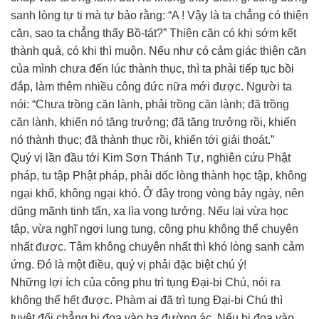
sanh lòng tự ti mà tự bảo rằng: “A ! Vậy là ta chẳng có thiện
căn, sao ta chẳng thấy Bồ-tát?” Thiện căn có khi sớm kết
thành quả, có khi thì muộn. Nếu như có cảm giác thiện căn
của mình chưa đến lúc thành thục, thì ta phải tiếp tục bồi
đắp, làm thêm nhiều công đức nữa mới được. Người ta
nói: “Chưa trồng căn lành, phải trồng căn lành; đã trồng
căn lành, khiến nó tăng trưởng; đã tăng trưởng rồi, khiến
nó thành thục; đã thành thục rồi, khiến tới giải thoát.”
Quý vị lần đầu tới Kim Sơn Thánh Tự, nghiên cứu Phật
pháp, tu tập Phật pháp, phải dốc lòng thành học tập, không
ngại khổ, không ngại khó. Ở đây trong vòng bảy ngày, nên
dũng mãnh tinh tấn, xa lìa vọng tưởng. Nếu lại vừa học
tập, vừa nghĩ ngợi lung tung, công phu không thể chuyên
nhất được. Tâm không chuyên nhất thì khó lòng sanh cảm
ứng. Ðó là một điều, quý vị phải đặc biệt chú ý!
Những lợi ích của công phu trì tụng Ðại-bi Chú, nói ra
không thể hết được. Phàm ai đã trì tụng Ðại-bi Chú thì
tuyệt đối chẳng bị đọa vào ba đường ác. Nếu bị đọa vào