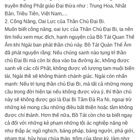
truyền thống Phật giáo Đại thừa như : Trung Hoa, Nhật
Bản, Triều Tiên, Việt Nam,…
2. Công Năng, Oai Lực của Thần Chú Đại Bi.
Muốn biết công năng, oai lực của Thần Chú Đại Bi, ta nên
tìm hiểu xem mục đích, hạnh nguyện của Bồ Tát Quan Thế
Âm khi Ngài ban phát thần chú này. Bồ Tát Quán Thế Âm
đã phát nguyện rằng: Nếu chúng sanh nào tụng trì thần
chú Đại Bi mà còn bị đọa vào ba đường ác, không được
sanh về các cõi Phật, không được vô lượng tam muội biện
tài, Ngài thề sẽ không thành chánh giác. Ngài còn nhấn
mạnh: Nếu trì tụng thần chú Đại Bi, mà tất cả những mong
cầu trong đời hiện tại nếu không được vừa ý, thì thần chú
này sẽ không được gọi là Đại Bi Tâm Đà Ra Ni, ngoại trừ
những kẻ mong cầu những điều bất thiện hoặc tâm không
được chí thành. Hơn thế nữa, Bồ Tát còn cho ta biết ngay
cả đối với những kẻ phạm những tội ác nghiệp nặng nề
như thập ác ngũ nghịch, báng pháp, báng người, phá giới,
phạm trai, hủy hoại chùa tháp, trộm của tăng kỳ, làm nhơ