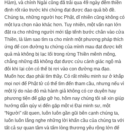
Hàm), và chính Ngài cũng đã trải qua 49 ngày đêm thiền
định rốt ráo trước khi chứng đạt được đạo quả bồ đề.
Chúng ta, những người học Phật, dĩ nhiên cũng không có
một lựa chọn nào khác hơn. Tuy nhiên, một vấn nạn lớn
đặt ra cho những người mới tập tểnh bước chân vào cửa
Thiền, là làm sao tìm ra cho mình một phương pháp thích
ứng để con đường tu chứng của mình mau đạt được kết
quả mà không bị lạc lối trong rừng Thiền mênh mông,
chẳng những đã không đạt được cứu cánh giác ngộ mà
đôi khi lại còn có thể bị rơi vào con đường ma đạo.
Muốn học đạo phải tìm thầy. Có rất nhiều minh sư ở khắp
mọi nơi để Phật tử có thể tìm đến tham cầu, nhưng nếu vì
một lý do nào đó mà hành giả không có cơ duyên hay
phương tiện để gặp gỡ họ, hôm nay chúng tôi sẽ xin giúp
hướng dẫn qúy vị đến gặp một vị Đại minh sư, một
“Người” rất quen, luôn luôn gần gũi bên cạnh chúng ta,
luôn luôn lắng nghe những lời khẩn cầu của chúng ta với
tất cả sự quan tâm và tấm lòng thương yêu rộng lớn để