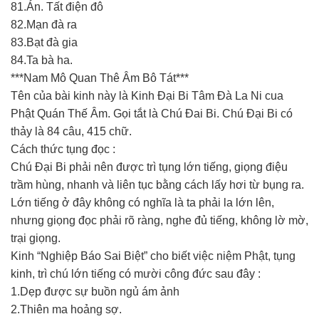
81.Án. Tất điện đô
82.Mạn đà ra
83.Bạt đà gia
84.Ta bà ha.
***Nam Mô Quan Thê Âm Bô Tát***
Tên của bài kinh này là Kinh Đại Bi Tâm Đà La Ni cua
Phật Quán Thế Âm. Gọi tắt là Chú Đai Bi. Chú Đại Bi có
thảy là 84 câu, 415 chữ.
Cách thức tụng đọc :
Chú Đại Bi phải nên được trì tụng lớn tiếng, giọng điệu
trầm hùng, nhanh và liên tục bằng cách lấy hơi từ bụng ra.
Lớn tiếng ở đây không có nghĩa là ta phải la lớn lên,
nhưng giọng đọc phải rõ ràng, nghe đủ tiếng, không lờ mờ,
trại giọng.
Kinh “Nghiệp Báo Sai Biệt” cho biết việc niệm Phật, tụng
kinh, trì chú lớn tiếng có mười công đức sau đây :
1.Dẹp được sự buồn ngủ ám ảnh
2.Thiên ma hoảng sợ.