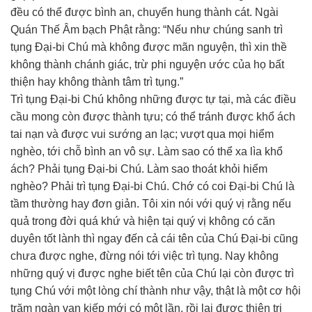
đều có thể được bình an, chuyển hung thành cát. Ngài
Quán Thế Âm bạch Phật rằng: “Nếu như chúng sanh trì
tụng Ðại-bi Chú mà không được mãn nguyện, thì xin thề
không thành chánh giác, trừ phi nguyện ước của họ bất
thiện hay không thành tâm trì tụng.”
Trì tụng Ðại-bi Chú không những được tự tại, mà các điều
cầu mong còn được thành tựu; có thể tránh được khổ ách
tai nạn và được vui sướng an lạc; vượt qua mọi hiểm
nghèo, tới chỗ bình an vô sự. Làm sao có thể xa lìa khổ
ách? Phải tụng Ðại-bi Chú. Làm sao thoát khỏi hiểm
nghèo? Phải trì tụng Ðại-bi Chú. Chớ có coi Ðại-bi Chú là
tầm thường hay đơn giản. Tôi xin nói với quý vị rằng nếu
quả trong đời quá khứ và hiện tại quý vị không có căn
duyên tốt lành thì ngay đến cả cái tên của Chú Ðại-bi cũng
chưa được nghe, đừng nói tới việc trì tụng. Nay không
những quý vị được nghe biết tên của Chú lại còn được trì
tụng Chú với một lòng chí thành như vậy, thật là một cơ hội
trăm ngàn vạn kiếp mới có một lần, rồi lại được thiện tri