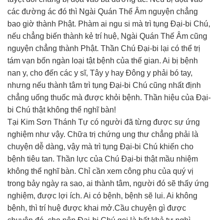
các đường ác đó thì Ngài Quán Thế Âm nguyện chẳng
bao giờ thành Phật. Phàm ai ngu si mà trì tụng Ðại-bi Chú,
nếu chẳng biến thành kẻ trí huệ, Ngài Quán Thế Âm cũng
nguyện chẳng thành Phật. Thần Chú Ðại-bi lại có thể trị
tám vạn bốn ngàn loại tật bệnh của thế gian. Ai bị bệnh
nan y, cho đến các y sĩ, Tây y hay Ðông y phải bó tay,
nhưng nếu thành tâm trì tụng Ðại-bi Chú cũng nhất định
chẳng uống thuốc mà được khỏi bệnh. Thần hiệu của Ðại-
bi Chú thật không thể nghĩ bàn!
Tại Kim Sơn Thánh Tự có người đã từng được sự ứng
nghiệm như vậy. Chữa trị chứng ung thư chẳng phải là
chuyện dễ dàng, vậy mà trì tụng Ðại-bi Chú khiến cho
bệnh tiêu tan. Thần lực của Chú Ðại-bi thật mầu nhiệm
không thể nghĩ bàn. Chỉ cần xem công phu của quý vị
trong bảy ngày ra sao, ai thành tâm, người đó sẽ thấy ứng
nghiệm, được lợi ích. Ai có bệnh, bệnh sẽ lui. Ai không
bệnh, thì trí huệ được khai mở.Cầu chuyện gì được