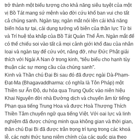
trở thành một biểu tượng cho khả năng siêu tuyệt của một
vị Bồ Tát mang sứ mệnh vào đời cứu khổ ban vui cho tất
cả chúng sanh. Ngàn tay, ngàn mắt nói lên cái khả năng
biến hóa tự tại, cái dụng tướng vô biên của thần lực Từ bi
và Trí huệ tỏa khắp của Bồ Tát Quán Thế Âm. Ngàn mắt để
có thể chiếu soi vào tất cả mọi cảnh giới khổ đau của nhân
loại và ngàn tay để cứu vớt, nâng đỡ, như Đức Phật giải
thích với Ngài A Nan ở trong kinh, “tiêu biểu cho hạnh tùy
thuận các sự mong cầu của chúng sanh”.
Kinh và Thần chú Đại Bi sau đó đã được ngài Dà-Phạm-
Đạt-Ma (Bhagavaddharma: có nghĩa là Tôn Pháp) một
Thiền sư Ấn Độ, du hóa qua Trung Quốc vào niên hiệu
Khai Nguyên đời nhà Đường dịch và chuyển âm từ tiếng
Phạn qua tiếng Trung Hoa và được Hoà Thượng Thích
Thiền Tâm chuyển ngữ qua tiếng Việt. Với oai lực và linh
nghiệm đã được chứng minh qua không gian và thời gian,
thần chú Đại Bi đã được trân trọng trì tụng trong các khoá
lễ, các nghi thức tụng niệm chính của các quốc gia theo