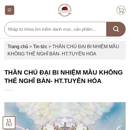
Skip
to
content
Search
for:
Trang chủ
>
Tin tức
>
THẦN CHÚ ĐẠI BI NHIỆM MẦU
KHÔNG THỂ NGHĨ BÀN- HT.TUYÊN HÓA
THẦN CHÚ ĐẠI BI NHIỆM MẦU KHÔNG
THỂ NGHĨ BÀN- HT.TUYÊN HÓA
11
Th7