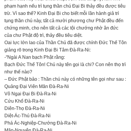
phạm hạnh nếu trì tụng thần chú Đại Bi thảy đều được tiêu
trừ. Vì sao thế? Kinh Đại Bi cho biết mỗi lần hành giả trì
tụng thần chú này, tất cả mười phương chư Phật đều đến
chứng minh, cho nên tất cả các tội chướng nhờ ân đức
của chư Phật độ trì, thảy đều tiêu diệt.
Oai lực lớn lao của Thần Chú đã được chính Đức Thế Tôn
giảng rõ trong Kinh Đại Bi Tâm Đà-Ra-Ni:
-“Ngài A Nan bạch Phật rằng:
Bạch Đức Thế Tôn! Chú này tên gọi là chi? Con nên thọ trì
như thế nào?
– Đức Phật bảo : Thần chú này có những tên gọi như sau :
Quảng Đại Viên Mãn Đà-Ra-Ni
Vô Ngại Đại Bi Đà-Ra-Ni
Cứu Khổ Đà-Ra-Ni
Diên-Thọ Đà-Ra-Ni
Diệt-Ác-Thú Đà-Ra-Ni
Phá Ác-Nghiệp-Chướng Đà-Ra-Ni
Mãn-Nguyện Đà-Ra-Ni