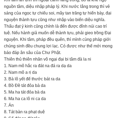
nguồn tâm, diệu nhập pháp lý. Khi nước lắng trong thì vẻ
sáng của ngọc tự chiếu soi, mây tan trăng tự hiển bày, đại
nguyện thành tựu cũng như nhập vào biển diệu nghĩa.
Thấu đạt ý kinh cũng chính là đến được đỉnh núi cao trí
tuệ. Nếu hành giả muốn dễ thành tựu, phải gieo trồng Đại
nguyện. Khi tâm, pháp đều quên, thì mình cùng pháp giới
chúng sinh đều chung lợi lạc. Có được như thế mới mong
báo đáp ân sâu của Chư Phật.
Thiên thủ thiên nhãn vô ngại đại bi tâm đà la ni
1. Nam mô hắc ra đát na đá ra dạ da
2. Nam mô a rị da
3. Bà lô yết đế thước bát ra da
4. Bồ Đề tát đỏa bà da
5. Ma ha tát đỏa bà da
6. Ma ha ca lô ni ca da
7. Án
8. Tát bàn ra phạt duệ