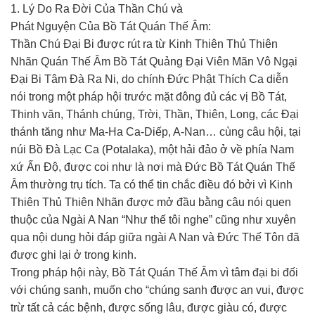
1. Lý Do Ra Đời Của Thần Chú và
Phát Nguyện Của Bồ Tát Quán Thế Âm:
Thần Chú Đại Bi được rút ra từ Kinh Thiên Thủ Thiên
Nhãn Quán Thế Âm Bồ Tát Quảng Đại Viên Mãn Vô Ngại
Đại Bi Tâm Đà Ra Ni, do chính Đức Phật Thích Ca diễn
nói trong một pháp hội trước mặt đông đủ các vị Bồ Tát,
Thinh văn, Thánh chúng, Trời, Thần, Thiên, Long, các Đại
thánh tăng như Ma-Ha Ca-Diếp, A-Nan… cùng câu hội, tại
núi Bồ Đà Lạc Ca (Potalaka), một hải đảo ở về phía Nam
xứ Ấn Độ, được coi như là nơi mà Đức Bồ Tát Quán Thế
Âm thường trụ tích. Ta có thể tin chắc điều đó bởi vì Kinh
Thiên Thủ Thiên Nhãn được mở đầu bằng câu nói quen
thuộc của Ngài A Nan “Như thế tôi nghe” cũng như xuyên
qua nội dung hỏi đáp giữa ngài A Nan và Đức Thế Tôn đã
được ghi lại ở trong kinh.
Trong pháp hội này, Bồ Tát Quán Thế Âm vì tâm đại bi đối
với chúng sanh, muốn cho “chúng sanh được an vui, được
trừ tất cả các bệnh, được sống lâu, được giàu có, được