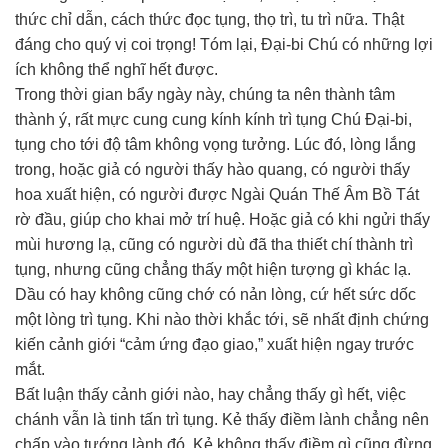
thức chỉ dẫn, cách thức đọc tụng, thọ trì, tu trì nữa. Thật
đáng cho quý vị coi trọng! Tóm lại, Ðại-bi Chú có những lợi
ích không thể nghĩ hết được.
Trong thời gian bẩy ngày này, chúng ta nên thành tâm
thành ý, rất mực cung cung kính kính trì tụng Chú Ðại-bi,
tụng cho tới độ tâm không vọng tưởng. Lúc đó, lòng lắng
trong, hoặc giả có người thấy hào quang, có người thấy
hoa xuất hiện, có người được Ngài Quán Thế Âm Bồ Tát
rờ đầu, giúp cho khai mở trí huệ. Hoặc giả có khi ngửi thấy
mùi hương lạ, cũng có người dù đã tha thiết chí thành trì
tụng, nhưng cũng chẳng thấy một hiện tượng gì khác lạ.
Dầu có hay không cũng chớ có nản lòng, cứ hết sức dốc
một lòng trì tụng. Khi nào thời khắc tới, sẽ nhất định chứng
kiến cảnh giới “cảm ứng đạo giao,” xuất hiện ngay trước
mắt.
Bất luận thấy cảnh giới nào, hay chẳng thấy gì hết, việc
chánh vẫn là tinh tấn trì tụng. Kẻ thấy điềm lành chẳng nên
chấp vào tướng lành đó. Kẻ không thấy điềm gì cũng đừng