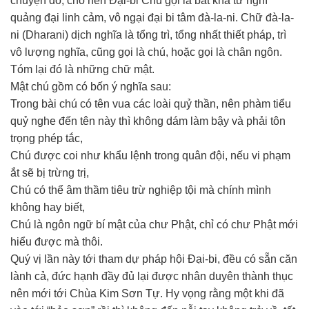
chuyện đó, cho nên Ðại-bi Chú gọi là bất khả tư nghì
quảng đại linh cảm, vô ngại đại bi tâm đà-la-ni. Chữ đà-la-
ni (Dharani) dịch nghĩa là tổng trì, tổng nhất thiết pháp, trì
vô lượng nghĩa, cũng gọi là chú, hoặc gọi là chân ngôn.
Tóm lại đó là những chữ mật.
Mật chú gồm có bốn ý nghĩa sau:
Trong bài chú có tên vua các loài quỷ thần, nên phàm tiểu
quỷ nghe đến tên này thì không dám làm bậy và phải tôn
trọng phép tắc,
Chú được coi như khẩu lệnh trong quân đội, nếu vi phạm
ắt sẽ bị trừng trị,
Chú có thể âm thầm tiêu trừ nghiệp tội mà chính mình
không hay biết,
Chú là ngôn ngữ bí mật của chư Phật, chỉ có chư Phật mới
hiểu được mà thôi.
Quý vị lần này tới tham dự pháp hội Ðại-bi, đều có sẵn căn
lành cả, đức hạnh đầy đủ lại được nhân duyên thành thục
nên mới tới Chùa Kim Sơn Tự. Hy vọng rằng một khi đã