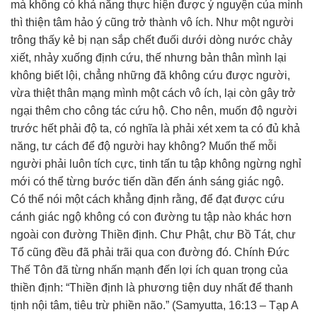
mà không có khả năng thực hiện được ý nguyện của mình
thì thiện tâm hảo ý cũng trở thành vô ích. Như một người
trông thấy kẻ bị nạn sắp chết đuối dưới dòng nước chảy
xiết, nhảy xuống định cứu, thế nhưng bản thân mình lại
không biết lội, chẳng những đã không cứu được người,
vừa thiệt thân mạng mình một cách vô ích, lại còn gây trở
ngại thêm cho công tác cứu hộ. Cho nên, muốn độ người
trước hết phải độ ta, có nghĩa là phải xét xem ta có đủ khả
năng, tư cách để độ người hay không? Muốn thế mỗi
người phải luôn tích cực, tinh tấn tu tập không ngừng nghỉ
mới có thể từng bước tiến dần đến ánh sáng giác ngộ.
Có thể nói một cách khẳng định rằng, để đạt được cứu
cánh giác ngộ không có con đường tu tập nào khác hơn
ngoài con đường Thiền định. Chư Phật, chư Bồ Tát, chư
Tổ cũng đều đã phải trãi qua con đường đó. Chính Đức
Thế Tôn đã từng nhấn mạnh đến lợi ích quan trọng của
thiền định: “Thiền định là phương tiện duy nhất để thanh
tịnh nội tâm, tiêu trừ phiền não.” (Samyutta, 16:13 – Tạp A