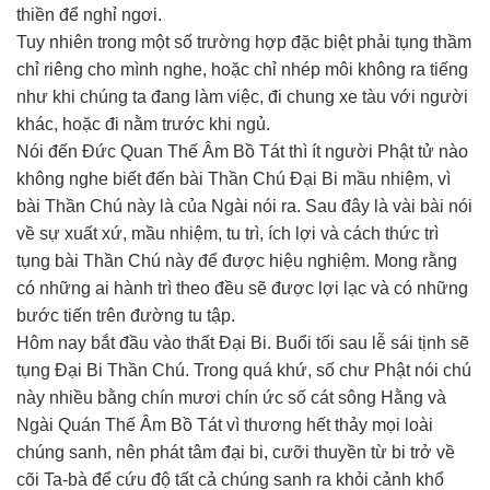
thiền để nghỉ ngơi.
Tuy nhiên trong một số trường hợp đặc biệt phải tụng thầm
chỉ riêng cho mình nghe, hoặc chỉ nhép môi không ra tiếng
như khi chúng ta đang làm việc, đi chung xe tàu với người
khác, hoặc đi nằm trước khi ngủ.
Nói đến Đức Quan Thế Âm Bồ Tát thì ít người Phật tử nào
không nghe biết đến bài Thần Chú Đại Bi mầu nhiệm, vì
bài Thần Chú này là của Ngài nói ra. Sau đây là vài bài nói
về sự xuất xứ, mầu nhiệm, tu trì, ích lợi và cách thức trì
tụng bài Thần Chú này để được hiệu nghiệm. Mong rằng
có những ai hành trì theo đều sẽ được lợi lạc và có những
bước tiến trên đường tu tập.
Hôm nay bắt đầu vào thất Ðại Bi. Buổi tối sau lễ sái tịnh sẽ
tụng Ðại Bi Thần Chú. Trong quá khứ, số chư Phật nói chú
này nhiều bằng chín mươi chín ức số cát sông Hằng và
Ngài Quán Thế Âm Bồ Tát vì thương hết thảy mọi loài
chúng sanh, nên phát tâm đại bi, cưỡi thuyền từ bi trở về
cõi Ta-bà để cứu độ tất cả chúng sanh ra khỏi cảnh khổ