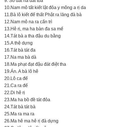
9. Số đát na đát tỏa
10.Nam mô tất kiết lật đỏa y mông a rị da
11.Bà lô kiết đế thất Phật ra lăng đà bà
12.Nam mô na ra cẩn trì
13.Hê rị, ma ha bàn đa sa mế
14.Tát bà a tha đậu du bằng
15.A thệ dựng
16.Tát bà tát đa
17.Na ma bà dà
18.Ma phạt đạt đậu đát điệt tha
19.Án. A bà lô hê
20.Lô ca đế
21.Ca ra đế
22.Di hê rị
23.Ma ha bồ đề tát đỏa
24.Tát bà tát bà
25.Ma ra ma ra
26.Ma hê ma hê rị đà dựng