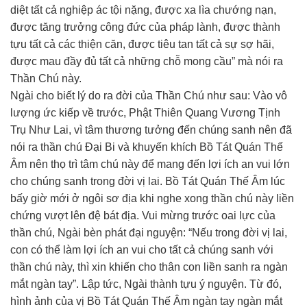
diệt tất cả nghiệp ác tội nặng, được xa lìa chướng nạn,
được tăng trưởng công đức của pháp lành, được thành
tựu tất cả các thiện căn, được tiêu tan tất cả sự sợ hãi,
được mau đầy đủ tất cả những chỗ mong cầu” mà nói ra
Thần Chú này.
Ngài cho biết lý do ra đời của Thần Chú như sau: Vào vô
lượng ức kiếp về trước, Phật Thiên Quang Vương Tịnh
Trụ Như Lai, vì tâm thương tưởng đến chúng sanh nên đã
nói ra thần chú Đại Bi và khuyến khích Bồ Tát Quán Thế
Âm nên thọ trì tâm chú này để mang đến lợi ích an vui lớn
cho chúng sanh trong đời vị lai. Bồ Tát Quán Thế Âm lúc
bấy giờ mới ở ngôi sơ địa khi nghe xong thần chú này liền
chứng vượt lên đệ bát địa. Vui mừng trước oai lực của
thần chú, Ngài bèn phát đại nguyện: “Nếu trong đời vị lai,
con có thể làm lợi ích an vui cho tất cả chúng sanh với
thần chú này, thì xin khiến cho thân con liền sanh ra ngàn
mắt ngàn tay”. Lập tức, Ngài thành tựu ý nguyện. Từ đó,
hình ảnh của vị Bồ Tát Quán Thế Âm ngàn tay ngàn mắt