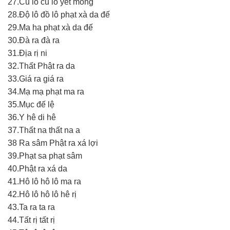
27.Cu lô cu lô yết mông
28.Độ lô đồ lô phạt xà da đế
29.Ma ha phạt xà da đế
30.Đà ra đà ra
31.Địa rị ni
32.Thất Phật ra da
33.Giá ra giá ra
34.Mạ mạ phạt ma ra
35.Mục đế lệ
36.Y hê di hê
37.Thất na thất na a
38 Ra sâm Phật ra xá lợi
39.Phạt sa phạt sâm
40.Phật ra xá da
41.Hô lô hô lô ma ra
42.Hô lô hô lô hê rị
43.Ta ra ta ra
44.Tất rị tất rị