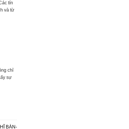
Các tín
h và từ
ông chỉ
hấy sự
HĨ BÀN-