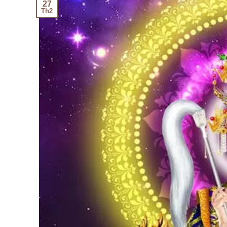
27
Th2