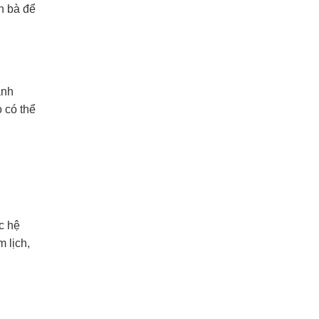
n bà để
ành
 có thể
c hệ
 lịch,