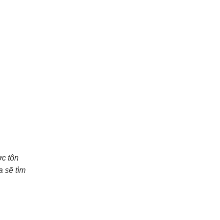
ợc tôn
a sẽ tìm