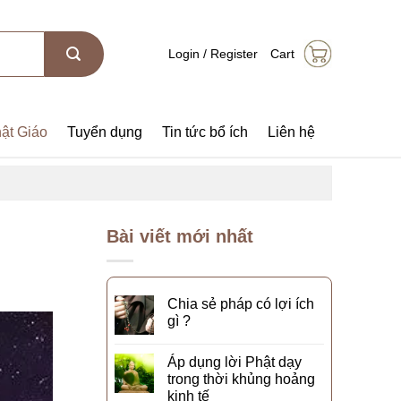
Login / Register
Cart
ật Giáo
Tuyển dụng
Tin tức bổ ích
Liên hệ
Bài viết mới nhất
Chia sẻ pháp có lợi ích
gì ?
Áp dụng lời Phật dạy
trong thời khủng hoảng
kinh tế