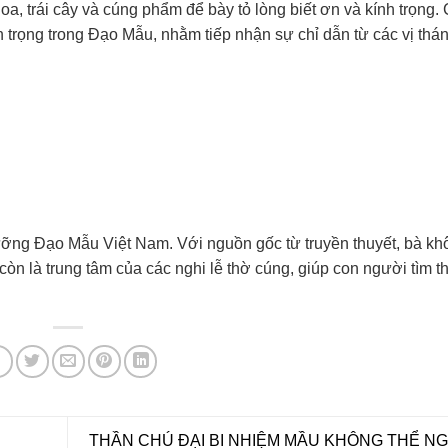
, trái cây và cúng phẩm để bày tỏ lòng biết ơn và kính trọng. 
n trọng trong Đạo Mẫu, nhằm tiếp nhận sự chỉ dẫn từ các vị thán
ngưỡng Đạo Mẫu Việt Nam. Với nguồn gốc từ truyền thuyết, bà kh
òn là trung tâm của các nghi lễ thờ cúng, giúp con người tìm t
THẦN CHÚ ĐẠI BI NHIỆM MẦU KHÔNG THỂ NG