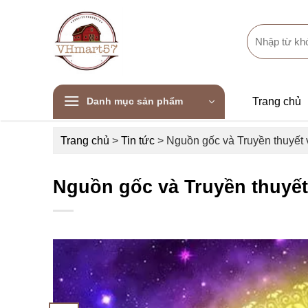
Skip
to
Search
content
for:
Danh mục sản phẩm
Trang chủ
Trang chủ
>
Tin tức
>
Nguồn gốc và Truyền thuyết 
Nguồn gốc và Truyền thuyết 