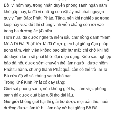
Bởi vì hôm nay, trong nhân duyên phóng sanh ngàn năm
khó gặp này, ta đã vì những con vật ấy mà phát nguyện
quy y Tam Bảo: Phật, Pháp, Tăng, nên khi nghiệp ác trong
kiếp này vừa dứt thì chúng vĩnh viễn chẳng còn rơi vào
trong ba đường ác (4) nữa.
Hơn nữa, đã được nghe ta niệm sáu chữ hồng danh “Nam
Mô A Di Đà Phật” tức là đã được gieo hạt giống đạo pháp
trong tâm, vĩnh viễn không bao giờ hư mất, chỉ chờ khi hội
đủ duyên lành sẽ phát khởi đại diệu dụng. Kiếp sau nghiệp
báo đã hết, được sớm chuyển thế làm người, được niệm
Phật tu hành, chứng thành Phật quả, còn có thể trở lại Ta
Bà cứu độ vô số chúng sanh khổ nạn.
Trong Khế Kinh Phật có dạy rằng:
Giới sát phóng sanh, nếu không giết hại, làm việc phóng
sanh thì được quả báo tuổi thọ dài lâu.
Giữ giới không giết hại thì giải trừ được mọi oán thù, nuôi
dưỡng được tâm từ bi, làm nảy nở hạt giống Bồ Đề.