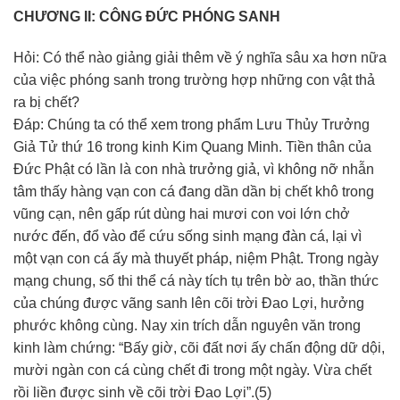
CHƯƠNG II: CÔNG ĐỨC PHÓNG SANH
Hỏi: Có thể nào giảng giải thêm về ý nghĩa sâu xa hơn nữa
của việc phóng sanh trong trường hợp những con vật thả
ra bị chết?
Đáp: Chúng ta có thể xem trong phẩm Lưu Thủy Trưởng
Giả Tử thứ 16 trong kinh Kim Quang Minh. Tiền thân của
Đức Phật có lần là con nhà trưởng giả, vì không nỡ nhẫn
tâm thấy hàng vạn con cá đang dần dần bị chết khô trong
vũng cạn, nên gấp rút dùng hai mươi con voi lớn chở
nước đến, đổ vào để cứu sống sinh mạng đàn cá, lại vì
một vạn con cá ấy mà thuyết pháp, niệm Phật. Trong ngày
mạng chung, số thi thể cá này tích tụ trên bờ ao, thần thức
của chúng được vãng sanh lên cõi trời Đao Lợi, hưởng
phước không cùng. Nay xin trích dẫn nguyên văn trong
kinh làm chứng: “Bấy giờ, cõi đất nơi ấy chấn động dữ dội,
mười ngàn con cá cùng chết đi trong một ngày. Vừa chết
rồi liền được sinh về cõi trời Đao Lợi”.(5)