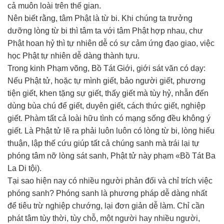
cả muôn loài trên thế gian.
Nên biết rằng, tâm Phật là từ bi. Khi chúng ta trưởng
dưỡng lòng từ bi thì tâm ta với tâm Phật hợp nhau, chư
Phật hoan hỷ thì tự nhiên dễ có sự cảm ứng đạo giao, việc
học Phật tự nhiên dễ dàng thành tựu.
Trong kinh Phạm võng, Bồ Tát Giới, giới sát văn có dạy:
Nếu Phật tử, hoặc tự mình giết, bảo người giết, phương
tiện giết, khen tặng sự giết, thấy giết mà tùy hỷ, nhẫn đến
dùng bùa chú để giết, duyên giết, cách thức giết, nghiệp
giết. Phàm tất cả loài hữu tình có mạng sống đều không ý
giết. Là Phật tử lẽ ra phải luôn luôn có lòng từ bi, lòng hiếu
thuận, lập thế cứu giúp tất cả chúng sanh mà trái lại tự
phóng tâm nỡ lòng sát sanh, Phật tử này phạm «Bồ Tát Ba
La Di tội).
Tại sao hiện nay có nhiều người phản đối và chỉ trích việc
phóng sanh? Phóng sanh là phương pháp dễ dàng nhất
để tiêu trừ nghiệp chướng, lại đơn giản dễ làm. Chỉ cần
phát tâm tùy thời, tùy chỗ, một người hay nhiều người,