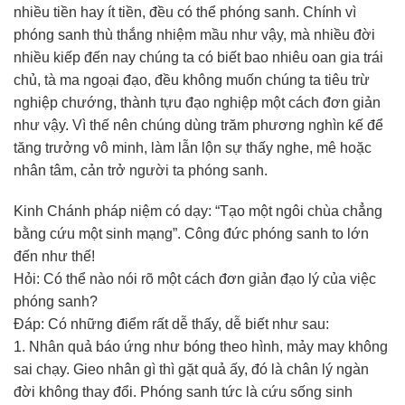
nhiều tiền hay ít tiền, đều có thể phóng sanh. Chính vì
phóng sanh thù thắng nhiệm mầu như vậy, mà nhiều đời
nhiều kiếp đến nay chúng ta có biết bao nhiêu oan gia trái
chủ, tà ma ngoại đạo, đều không muốn chúng ta tiêu trừ
nghiệp chướng, thành tựu đạo nghiệp một cách đơn giản
như vậy. Vì thế nên chúng dùng trăm phương nghìn kế để
tăng trưởng vô minh, làm lẫn lộn sự thấy nghe, mê hoặc
nhân tâm, cản trở người ta phóng sanh.
Kinh Chánh pháp niệm có dạy: “Tạo một ngôi chùa chẳng
bằng cứu một sinh mạng”. Công đức phóng sanh to lớn
đến như thế!
Hỏi: Có thể nào nói rõ một cách đơn giản đạo lý của việc
phóng sanh?
Đáp: Có những điểm rất dễ thấy, dễ biết như sau:
1. Nhân quả báo ứng như bóng theo hình, mảy may không
sai chạy. Gieo nhân gì thì gặt quả ấy, đó là chân lý ngàn
đời không thay đổi. Phóng sanh tức là cứu sống sinh