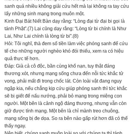
sanh quá nhiều không giải cứu hết mà lại không ra tay cứu
lấy những sinh mạng trong muôn một.
Kinh Đại Bát Niết Bàn dạy rằng: “Lòng đại từ đại bi gọi là
tánh Phật”.(7) Lại cũng dạy rằng: “Lòng từ bi chính là Như
Lai, Như Lai chính là lòng từ bi”.(8)
Hỏi: Tôi nghĩ, thà đem số tiền làm việc phóng sanh để cứu
tế cho những người nghèo khó đói thiếu, xem ra có hiệu
quả thực tế hơn.
Đáp: Già cả cô độc, bần cùng khổ nạn, tuy thật đáng
thương xót, nhưng mạng sống chưa đến nỗi tức khắc tử
vong, phải mất đi trong chốc lát. Còn loài vật đang nguy
ngập kia, nếu chẳng kịp cứu giúp phóng sanh thì tức khắc
sẽ bị giết để nấu nướng, phải bỏ mạng trong miệng con
người. Một bên là cảnh ngộ đáng thương, nhưng vẫn còn
giữ được tính mạng. Một bên là chỉ mành treo chuông,
mạng sống bị đe dọa. So ra bên nào gấp rút hơn đã có thể
thấy ngay.
Nên biết, chúng sanh muôn loài so với chúng ta thì tánh