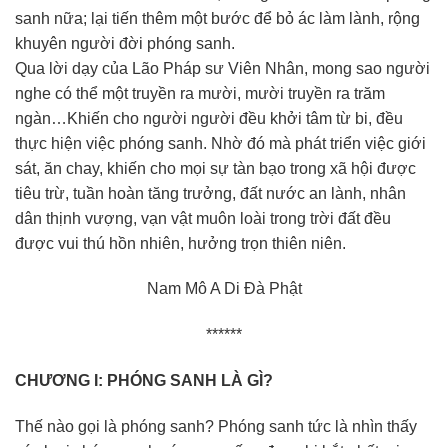
sanh nữa; lại tiến thêm một bước để bỏ ác làm lành, rộng
khuyên người đời phóng sanh.
Qua lời dạy của Lão Pháp sư Viên Nhân, mong sao người
nghe có thể một truyền ra mười, mười truyền ra trăm
ngàn…Khiến cho người người đều khởi tâm từ bi, đều
thực hiện việc phóng sanh. Nhờ đó mà phát triển việc giới
sát, ăn chay, khiến cho mọi sự tàn bạo trong xã hội được
tiêu trừ, tuần hoàn tăng trưởng, đất nước an lành, nhân
dân thịnh vượng, vạn vật muôn loài trong trời đất đều
được vui thú hồn nhiên, hưởng trọn thiên niên.
Nam Mô A Di Đà Phật
******
CHƯƠNG I: PHÓNG SANH LÀ GÌ?
Thế nào gọi là phóng sanh? Phóng sanh tức là nhìn thấy