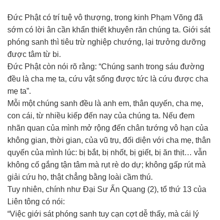
Đức Phật có trí tuệ vô thượng, trong kinh Phạm Võng đã
sớm có lời ân cần khẩn thiết khuyên răn chúng ta. Giới sát
phóng sanh thì tiêu trừ nghiệp chướng, lại trưởng dưỡng
được tâm từ bi.
Đức Phật còn nói rõ rằng: “Chúng sanh trong sáu đường
đều là cha mẹ ta, cứu vật sống được tức là cứu được cha
mẹ ta”.
Mỗi một chúng sanh đều là anh em, thân quyến, cha mẹ,
con cái, từ nhiều kiếp đến nay của chúng ta. Nếu đem
nhãn quan của mình mở rộng đến chân tướng vô hạn của
không gian, thời gian, của vũ trụ, đối diện với cha mẹ, thân
quyến của mình lúc: bị bắt, bị nhốt, bị giết, bị ăn thịt… vẫn
không cố gắng tận tâm mà rụt rè do dự; không gấp rút mà
giải cứu họ, thật chẳng bằng loài cầm thú.
Tuy nhiên, chính như Đại Sư Ấn Quang (2), tổ thứ 13 của
Liên tông có nói:
“Việc giới sát phóng sanh tuy cạn cợt dễ thấy, mà cái lý