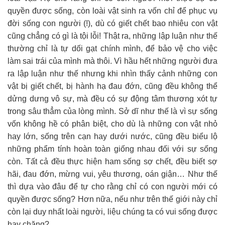
quyền được sống, còn loài vật sinh ra vốn chỉ để phục vụ
đời sống con người (!), dù có giết chết bao nhiêu con vật
cũng chẳng có gì là tội lỗi! Thật ra, những lập luận như thế
thường chỉ là tự dối gạt chính mình, để bảo vệ cho việc
làm sai trái của mình mà thôi. Vì hầu hết những người đưa
ra lập luận như thế nhưng khi nhìn thấy cảnh những con
vật bị giết chết, bị hành hạ đau đớn, cũng đều không thể
dửng dưng vô sự, mà đều có sự động tâm thương xót tự
trong sâu thẳm của lòng mình. Sở dĩ như thế là vì sự sống
vốn không hề có phân biệt, cho dù là những con vật nhỏ
hay lớn, sống trên cạn hay dưới nước, cũng đều biểu lộ
những phẩm tính hoàn toàn giống nhau đối với sự sống
còn. Tất cả đều thực hiện ham sống sợ chết, đều biết sợ
hãi, đau đớn, mừng vui, yêu thương, oán giận… Như thế
thì dựa vào đâu để tự cho rằng chỉ có con người mới có
quyền được sống? Hơn nữa, nếu như trên thế giới này chỉ
còn lại duy nhất loài người, liệu chúng ta có vui sống được
hay chăng?