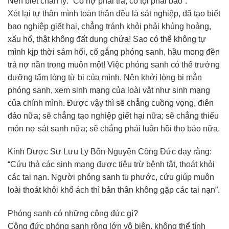
Nên biết chân lý: “Có nợ phải trả, có tội phải báo”.
Xét lại tự thân mình toàn thân đều là sát nghiệp, đã tạo biết
bao nghiệp giết hại, chẳng tránh khỏi phải khủng hoảng,
xấu hổ, thật không đất dung chứa! Sao có thể không tự
mình kịp thời sám hối, cố gắng phóng sanh, hầu mong đền
trả nợ nần trong muôn một! Việc phóng sanh có thể trưởng
dưỡng tấm lòng từ bi của mình. Nên khởi lòng bi mẫn
phóng sanh, xem sinh mạng của loài vật như sinh mạng
của chính mình. Được vậy thì sẽ chẳng cuồng vọng, điên
đảo nữa; sẽ chẳng tạo nghiệp giết hại nữa; sẽ chẳng thiếu
món nợ sát sanh nữa; sẽ chẳng phải luân hồi thọ báo nữa.
Kinh Dược Sư Lưu Ly Bổn Nguyện Công Đức dạy rằng:
“Cứu thả các sinh mạng được tiêu trừ bệnh tật, thoát khỏi
các tai nạn. Người phóng sanh tu phước, cứu giúp muôn
loài thoát khỏi khổ ách thì bản thân không gặp các tai nạn”.
Phóng sanh có những công đức gì?
Công đức phóng sanh rộng lớn vô biên, không thể tính