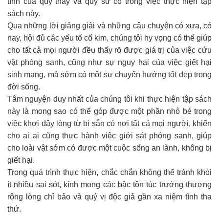
tình của quý thầy và quý sư cô trong việc thực hiện tập
sách này.
Qua những lời giảng giải và những câu chuyện có xưa, có
nay, hội đủ các yếu tố cổ kim, chúng tôi hy vọng có thể giúp
cho tất cả mọi người đều thấy rõ được giá trị của việc cứu
vật phóng sanh, cũng như sự nguy hại của việc giết hại
sinh mạng, mà sớm có một sự chuyển hướng tốt đẹp trong
đời sống.
Tâm nguyện duy nhất của chúng tôi khi thực hiện tập sách
này là mong sao có thể góp được một phần nhỏ bé trong
việc khơi dậy lòng từ bi sẵn có nơi tất cả mọi người, khiến
cho ai ai cũng thực hành việc giới sát phóng sanh, giúp
cho loài vật sớm có được một cuộc sống an lành, không bị
giết hại.
Trong quá trình thực hiện, chắc chắn không thể tránh khỏi
ít nhiều sai sót, kính mong các bậc tôn túc trưởng thượng
rộng lòng chỉ bảo và quý vị độc giả gần xa niệm tình tha
thứ.