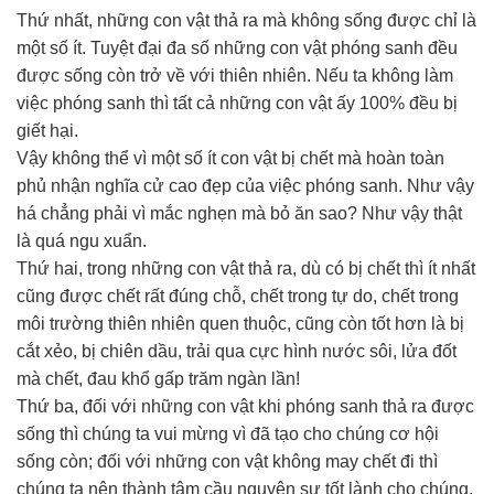
Thứ nhất, những con vật thả ra mà không sống được chỉ là
một số ít. Tuyệt đại đa số những con vật phóng sanh đều
được sống còn trở về với thiên nhiên. Nếu ta không làm
việc phóng sanh thì tất cả những con vật ấy 100% đều bị
giết hại.
Vậy không thể vì một số ít con vật bị chết mà hoàn toàn
phủ nhận nghĩa cử cao đẹp của việc phóng sanh. Như vậy
há chẳng phải vì mắc nghẹn mà bỏ ăn sao? Như vậy thật
là quá ngu xuẩn.
Thứ hai, trong những con vật thả ra, dù có bị chết thì ít nhất
cũng được chết rất đúng chỗ, chết trong tự do, chết trong
môi trường thiên nhiên quen thuộc, cũng còn tốt hơn là bị
cắt xẻo, bị chiên dầu, trải qua cực hình nước sôi, lửa đốt
mà chết, đau khổ gấp trăm ngàn lần!
Thứ ba, đối với những con vật khi phóng sanh thả ra được
sống thì chúng ta vui mừng vì đã tạo cho chúng cơ hội
sống còn; đối với những con vật không may chết đi thì
chúng ta nên thành tâm cầu nguyện sự tốt lành cho chúng.