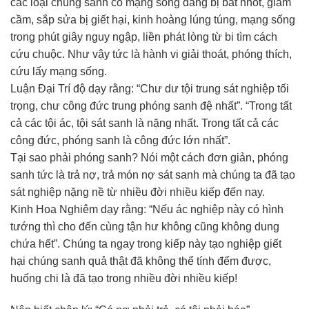
các loại chúng sanh có mạng sống đang bị bắt nhốt, giam
cầm, sắp sửa bị giết hại, kinh hoàng lúng túng, mạng sống
trong phút giây nguy ngập, liền phát lòng từ bi tìm cách
cứu chuộc. Như vậy tức là hành vi giải thoát, phóng thích,
cứu lấy mạng sống.
Luận Đại Trí độ dạy rằng: “Chư dư tội trung sát nghiệp tối
trọng, chư công đức trung phóng sanh đệ nhất”. “Trong tất
cả các tội ác, tội sát sanh là nặng nhất. Trong tất cả các
công đức, phóng sanh là công đức lớn nhất”.
Tại sao phải phóng sanh? Nói một cách đơn giản, phóng
sanh tức là trả nợ, trả món nợ sát sanh mà chúng ta đã tạo
sát nghiệp nặng nề từ nhiều đời nhiều kiếp đến nay.
Kinh Hoa Nghiêm dạy rằng: “Nếu ác nghiệp này có hình
tướng thì cho đến cùng tận hư không cũng không dung
chứa hết”. Chúng ta ngay trong kiếp này tạo nghiệp giết
hại chúng sanh quả thật đã không thể tính đếm được,
huống chi là đã tạo trong nhiều đời nhiều kiếp!