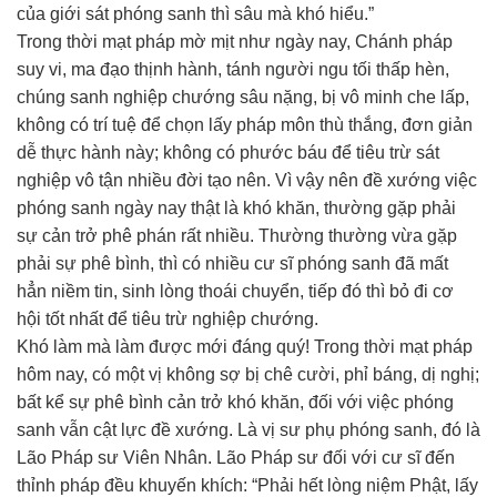
của giới sát phóng sanh thì sâu mà khó hiểu.”
Trong thời mạt pháp mờ mịt như ngày nay, Chánh pháp
suy vi, ma đạo thịnh hành, tánh người ngu tối thấp hèn,
chúng sanh nghiệp chướng sâu nặng, bị vô minh che lấp,
không có trí tuệ để chọn lấy pháp môn thù thắng, đơn giản
dễ thực hành này; không có phước báu để tiêu trừ sát
nghiệp vô tận nhiều đời tạo nên. Vì vậy nên đề xướng việc
phóng sanh ngày nay thật là khó khăn, thường gặp phải
sự cản trở phê phán rất nhiều. Thường thường vừa gặp
phải sự phê bình, thì có nhiều cư sĩ phóng sanh đã mất
hẳn niềm tin, sinh lòng thoái chuyển, tiếp đó thì bỏ đi cơ
hội tốt nhất để tiêu trừ nghiệp chướng.
Khó làm mà làm được mới đáng quý! Trong thời mạt pháp
hôm nay, có một vị không sợ bị chê cười, phỉ báng, dị nghị;
bất kể sự phê bình cản trở khó khăn, đối với việc phóng
sanh vẫn cật lực đề xướng. Là vị sư phụ phóng sanh, đó là
Lão Pháp sư Viên Nhân. Lão Pháp sư đối với cư sĩ đến
thỉnh pháp đều khuyến khích: “Phải hết lòng niệm Phật, lấy