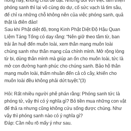
nóng nảy, không chút dè dặt. Nhưng đối với việc làm thiện
phóng sanh thì lại vô cùng do dự, cố sức vạch lá tìm sâu,
để chỉ ra những chỗ không nên của việc phóng sanh, quả
thật là điên đảo!
Sau khi Phật diệt độ, trong Kinh Phật Diệt Độ Hậu Quan
Liệm Táng Tống có dạy rằng: “Nên giữ theo tâm từ, ban
trải ân huệ đến muôn loài, xem thân mạng muôn loài
chúng sanh như thân mạng của chính mình. Mở rộng lòng
từ bi, dùng thân mình mà giúp an ổn cho muôn loài, tức là
mở con đường hạnh phúc cho chúng sanh. Bảo hộ thân
mạng muôn loài, thấm nhuần đến cả cỏ cây, khiến cho
muôn loài đều không phải dứt tuyệt.”(3)
Hỏi: Rất nhiều người phê phán rằng: Phóng sanh tức là
phóng tử, vậy thì có ý nghĩa gì? Bỏ tiền mua những con vật
để thả ra nhưng cũng không cứu sống được chúng. Như
vậy thì phóng sanh nào có ý nghĩa gì?
Đáp: Cần nêu rõ mấy ý như sau.