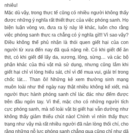
nhiêu!
Mặc dù vậy, trong thực tế cũng có nhiều người không thấy
được những ý nghĩa rất thiết thực của việc phóng sanh. Họ
biện luận vòng vo, đưa ra lý này lẽ khác, luôn cho rằng
việc phóng sanh thực ra chẳng có ý nghĩa gì!!! Vì sao vậy?
Điều không thể phủ nhận là thói quen giết hại của con
người từ xưa đến nay đã quá nặng nề. Có khi giết để ăn
thịt, có khi giết để lấy da, xương, lông, sừng… và các bộ
phận khác của thú vật mà sử dụng, nhưng cũng lắm khi
giết hại chỉ vì lòng hiếu sát, chỉ vì để mua vui, giải trí trong
chốc lát… Than ôi! Những kẻ xem thường sinh mạng
muôn loài như thế ngày nay thật nhiều không kể xiết, mà
người thực hành phóng sanh chỉ lác đác như đếm được
trên đầu ngón tay. Vì thế, mặc cho có những người tích
cực phóng sanh, mà số loài vật bị giết hại vẫn dường như
không thấy giảm thiểu chút nào! Chính vì nhìn thấy thực
trạng như vậy mà rất nhiều người đã nản lòng thối chí, cho
rằng những nỗ lực phóng sanh chẳng qua cũng chỉ như dã