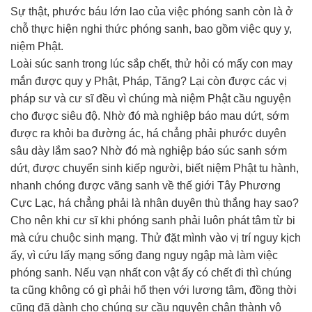
Sự thật, phước báu lớn lao của việc phóng sanh còn là ở
chỗ thực hiện nghi thức phóng sanh, bao gồm việc quy y,
niệm Phật.
Loài súc sanh trong lúc sắp chết, thử hỏi có mấy con may
mắn được quy y Phật, Pháp, Tăng? Lại còn được các vị
pháp sư và cư sĩ đều vì chúng mà niệm Phật cầu nguyện
cho được siêu độ. Nhờ đó mà nghiệp báo mau dứt, sớm
được ra khỏi ba đường ác, há chẳng phải phước duyên
sâu dày lắm sao? Nhờ đó mà nghiệp báo súc sanh sớm
dứt, được chuyển sinh kiếp người, biết niệm Phật tu hành,
nhanh chóng được vãng sanh về thế giới Tây Phương
Cực Lạc, há chẳng phải là nhân duyên thù thắng hay sao?
Cho nên khi cư sĩ khi phóng sanh phải luôn phát tâm từ bi
mà cứu chuộc sinh mạng. Thử đặt mình vào vị trí nguy kịch
ấy, vì cứu lấy mạng sống đang nguy ngập mà làm việc
phóng sanh. Nếu vạn nhất con vật ấy có chết đi thì chúng
ta cũng không có gì phải hổ thẹn với lương tâm, đồng thời
cũng đã dành cho chúng sự cầu nguyện chân thành vô