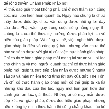
để rộng truyền Chánh Pháp khắp nơi.
Vì thế, đạo giải thoát không phải chỉ ở nơi thâm sơn cùng
cốc, mà luôn hiển hiện quanh ta. Ngày nào chúng ta chưa
thấy được điều ấy, chưa vận dụng được những lời dạy
của đức Phật vào ngay trong cuộc sống hằng ngày, thì
chúng ta chưa thể thực sự hưởng được phần lợi ích vô
biên của giáo pháp. Và cũng vì thế, việc nghe hiểu được
giáo pháp là điều vô cùng quý báu, nhưng vẫn chưa thể
nào so sánh được với giá trị của việc thực hành giáo pháp.
Chỉ có thực hành giáo pháp mới mang lại sự an vui lợi lạc
cho chính ta và mọi người quanh ta; chỉ có thực hành giáo
pháp mới giúp ta trực tiếp cảm nhận được những ý nghĩa
sâu xa và mầu nhiệm trong từng lời dạy của đức Thế Tôn;
và chỉ có thực hành giáo pháp mới có thể giúp ta xa lìa
những khổ đau của thế tục, ngày một tiến gần hơn đến
cảnh giới an lạc, giải thoát. Những ai có may mắn được
tiếp xúc với giáo pháp, được đọc hiểu giáo pháp, nhưng
nếu không tự mình thực hành thì cũng chẳng khác nào kẻ