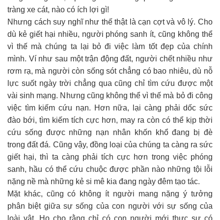
tràng xe cát, nào có ích lợi gì!
Nhưng cách suy nghĩ như thế thật là cạn cợt và vô lý. Cho
dù kẻ giết hại nhiều, người phóng sanh ít, cũng không thể
vì thế mà chúng ta lại bỏ đi việc làm tốt đẹp của chính
mình. Ví như sau một trận động đất, người chết nhiều như
rơm rạ, mà người còn sống sót chẳng có bao nhiêu, dù nỗ
lực suốt ngày trời chẳng qua cũng chỉ tìm cứu được một
vài sinh mạng. Nhưng cũng không thể vì thế mà bỏ đi công
việc tìm kiếm cứu nạn. Hơn nữa, lại càng phải dốc sức
đào bới, tìm kiếm tích cực hơn, may ra còn có thể kịp thời
cứu sống được những nạn nhân khốn khổ đang bị đè
trong đất đá. Cũng vậy, đồng loại của chúng ta càng ra sức
giết hại, thì ta càng phải tích cực hơn trong việc phóng
sanh, hầu có thể cứu chuộc được phần nào những tội lỗi
nặng nề mà những kẻ si mê kia đang ngày đêm tạo tác.
Mặt khác, cũng có không ít người mang nặng ý tưởng
phân biệt giữa sự sống của con người với sự sống của
loài vật. Họ cho rằng chỉ có con người mới thực sự có