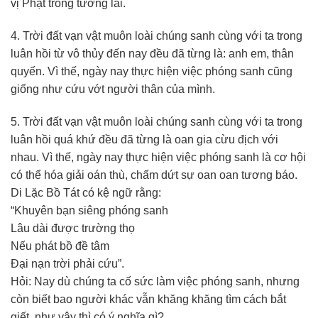
vị Phật trong tương lai.
4. Trời đất vạn vật muôn loài chúng sanh cùng với ta trong
luân hồi từ vô thủy đến nay đều đã từng là: anh em, thân
quyến. Vì thế, ngày nay thực hiện việc phóng sanh cũng
giống như cứu vớt người thân của mình.
5. Trời đất vạn vật muôn loài chúng sanh cùng với ta trong
luân hồi quá khứ đều đã từng là oan gia cừu địch với
nhau. Vì thế, ngày nay thực hiện việc phóng sanh là cơ hội
có thể hóa giải oán thù, chấm dứt sự oan oan tương báo.
Di Lặc Bồ Tát có kệ ngữ rằng:
“Khuyên bạn siêng phóng sanh
Lâu dài được trường thọ
Nếu phát bồ đề tâm
Đại nạn trời phải cứu”.
Hỏi: Nay dù chúng ta cố sức làm việc phóng sanh, nhưng
còn biết bao người khác vẫn khăng khăng tìm cách bắt
giết, như vậy thì có ý nghĩa gì?