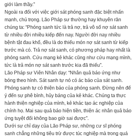
giới làm thầy.”
Ngoài ra đối với việc giới sát phóng sanh đặc biệt nhấn
mạnh, chú trọng. Lão Pháp sư thường hay khuyên răn
chúng ta: “Phóng sanh tức là trả nợ, trả vô số nợ sát sanh
từ nhiều đời nhiều kiếp đến nay. Người đời nay nhiều
bệnh tật đau khổ, đều là do thiếu món nợ sát sanh từ kiếp
trước mà có. Trả nợ sát sanh, có phương pháp hay nhất là
phóng sanh. Cứu mạng kẻ khác cũng như cứu mạng mình,
tức là trả món nợ sát sanh trước kia đã thiếu”.
Lão Pháp sư Viên Nhân dạy: “Nhân quả báo ứng như
bóng theo hình. Sát sanh tự nó có ác báo của sát sanh.
Phóng sanh tự có thiện báo của phóng sanh. Đừng nên để
ý đến sự phê bình, hủy báng của kẻ khác. Chúng ta thực
hành thiện nghiệp của mình, kẻ khác tạo ác nghiệp của
chính họ. Mai sau quả báo hiện tiền, thiện ác nhân quả báo
ứng tuyệt đối không bao giờ sai được”.
Dưới sự chỉ dạy của Lão Pháp sư, những cư sĩ phóng
sanh chẳng những tiêu trừ được túc nghiệp mà trong quá