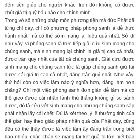
đếm tiền giúp cho người khác, trọn đời không có được
chút giá trị quý báu nào cho chính mình.
Trong vô số những pháp môn phương tiện mà đức Phật đã
từng chỉ dạy, chỉ có phương pháp phóng sanh là dễ thực
hành nhất, mà có thể sớm mang lại hiệu quả nhất. Sở dĩ
như vậy, vì phóng sanh là trực tiếp giải cứu sinh mạng cho
chúng sanh, mà sinh mạng lại chính là giá trị cao cả nhất,
được trân quý nhất của tất cả chúng sanh. Giải cứu được
sinh mạng cho chúng sanh tức là giúp chúng sanh giữ lại
được cái giá trị cao cả nhất, đáng trân quý nhất. Như vậy,
thử hỏi còn có việc làm nào ý nghĩa hơn, đáng làm hơn
chăng? Chỉ một việc phóng sanh đơn giản dễ làm mà có
thể gieo được cái nhân lành thù thắng không gì so sánh
được, đó là cứu vớt sinh mạng cho những chúng sanh sắp
phải nhận lấy cái chết. Dù là xét theo lý lẽ thường tình của
thế gian hay theo giáo pháp nhân quả của Phật dạy, cũng
đều có thể thấy được là việc làm ấy đáng trân trọng biết
bao nhiêu, chắc chắn sẽ mang lại kết quả to lớn biết bao