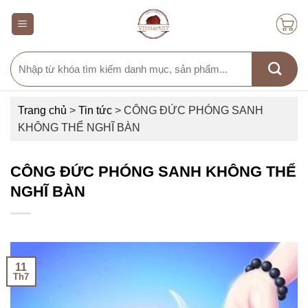
Skip
to
content
Search
for:
Trang chủ
>
Tin tức
>
CÔNG ĐỨC PHÓNG SANH
KHÔNG THỂ NGHĨ BÀN
CÔNG ĐỨC PHÓNG SANH KHÔNG THỂ
NGHĨ BÀN
11
Th7