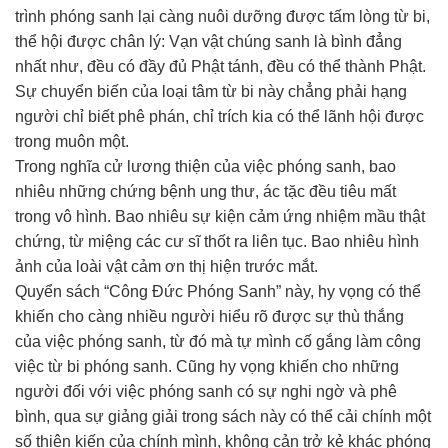
trình phóng sanh lại càng nuôi dưỡng được tấm lòng từ bi,
thể hội được chân lý: Vạn vật chúng sanh là bình đẳng
nhất như, đều có đầy đủ Phật tánh, đều có thể thành Phật.
Sự chuyển biến của loại tâm từ bi này chẳng phải hạng
người chỉ biết phê phán, chỉ trích kia có thể lãnh hội được
trong muôn một.
Trong nghĩa cử lương thiện của việc phóng sanh, bao
nhiêu những chứng bệnh ung thư, ác tặc đều tiêu mất
trong vô hình. Bao nhiêu sự kiện cảm ứng nhiệm mầu thật
chứng, từ miệng các cư sĩ thốt ra liên tục. Bao nhiêu hình
ảnh của loài vật cảm ơn thị hiện trước mắt.
Quyển sách “Công Đức Phóng Sanh” này, hy vọng có thể
khiến cho càng nhiều người hiểu rõ được sự thù thắng
của việc phóng sanh, từ đó mà tự mình cố gắng làm công
việc từ bi phóng sanh. Cũng hy vọng khiến cho những
người đối với việc phóng sanh có sự nghi ngờ và phê
bình, qua sự giảng giải trong sách này có thể cải chính một
số thiên kiến của chính mình, không cản trở kẻ khác phóng