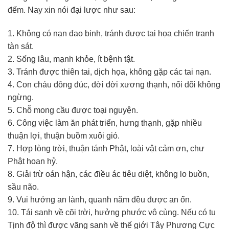
đếm. Nay xin nói đại lược như sau:
1. Không có nạn đao binh, tránh được tai họa chiến tranh
tàn sát.
2. Sống lâu, mạnh khỏe, ít bệnh tật.
3. Tránh được thiên tai, dịch họa, không gặp các tai nạn.
4. Con cháu đông đúc, đời đời xương thạnh, nối dõi không
ngừng.
5. Chỗ mong cầu được toại nguyện.
6. Công việc làm ăn phát triển, hưng thạnh, gặp nhiều
thuận lợi, thuận buồm xuôi gió.
7. Hợp lòng trời, thuận tánh Phật, loài vật cảm ơn, chư
Phật hoan hỷ.
8. Giải trừ oán hận, các điều ác tiêu diệt, không lo buồn,
sầu não.
9. Vui hưởng an lành, quanh năm đều được an ổn.
10. Tái sanh về cõi trời, hưởng phước vô cùng. Nếu có tu
Tịnh độ thì được vãng sanh về thế giới Tây Phương Cực