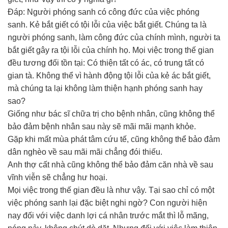
Đáp: Người phóng sanh có công đức của việc phóng
sanh. Kẻ bắt giết có tội lỗi của việc bắt giết. Chúng ta là
người phóng sanh, làm công đức của chính mình, người ta
bắt giết gây ra tội lỗi của chính họ. Mọi việc trong thế gian
đều tương đối tồn tại: Có thiện tất có ác, có trung tất có
gian tà. Không thể vì hành động tội lỗi của kẻ ác bắt giết,
mà chúng ta lại không làm thiện hạnh phóng sanh hay
sao?
Giống như bác sĩ chữa trị cho bệnh nhân, cũng không thể
bảo đảm bệnh nhân sau này sẽ mãi mãi mạnh khỏe.
Gặp khi mất mùa phát tâm cứu tế, cũng không thể bảo đảm
dân nghèo về sau mãi mãi chẳng đói thiếu.
Anh thợ cất nhà cũng không thể bảo đảm căn nhà về sau
vĩnh viễn sẽ chẳng hư hoại.
Mọi việc trong thế gian đều là như vậy. Tại sao chỉ có một
việc phóng sanh lại đặc biệt nghi ngờ? Con người hiện
nay đối với việc danh lợi cá nhân trước mắt thì lỗ mãng,