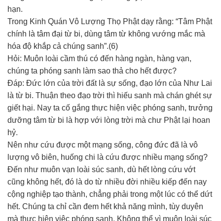
hạn.
Trong Kinh Quán Vô Lượng Thọ Phật dạy rằng: “Tâm Phật
chính là tâm đại từ bi, dùng tâm từ không vướng mắc mà
hóa độ khắp cả chúng sanh”.(6)
Hỏi: Muôn loài cầm thú có đến hàng ngàn, hàng vạn,
chúng ta phóng sanh làm sao thả cho hết được?
Đáp: Đức lớn của trời đất là sự sống, đạo lớn của Như Lai
là từ bi. Thuận theo đạo trời thì hiếu sanh mà chán ghét sự
giết hại. Nay ta cố gắng thực hiện việc phóng sanh, trưởng
dưỡng tâm từ bi là hợp với lòng trời mà chư Phật lại hoan
hỷ.
Nên như cứu được một mạng sống, công đức đã là vô
lượng vô biên, huống chi là cứu được nhiều mạng sống?
Đến như muôn vạn loài súc sanh, dù hết lòng cứu vớt
cũng không hết, đó là do từ nhiều đời nhiều kiếp đến nay
cộng nghiệp tạo thành, chẳng phải trong một lúc có thể dứt
hết. Chúng ta chỉ cần đem hết khả năng mình, tùy duyên
mà thực hiện việc phóng sanh. Không thể vì muôn loài súc