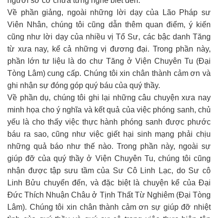
người sơ cơ chưa từng nghe biết đến.
Về phần giảng, ngoài những lời dạy của Lão Pháp sư
Viên Nhân, chúng tôi cũng dẫn thêm quan điểm, ý kiến
cũng như lời dạy của nhiều vị Tổ Sư, các bậc danh Tăng
từ xưa nay, kể cả những vị đương đại. Trong phần này,
phần lớn tư liệu là do chư Tăng ở Viện Chuyên Tu (Đại
Tòng Lâm) cung cấp. Chúng tôi xin chân thành cảm ơn và
ghi nhận sự đóng góp quý báu của quý thầy.
Về phần dụ, chúng tôi ghi lại những câu chuyện xưa nay
minh họa cho ý nghĩa và kết quả của việc phóng sanh, chủ
yếu là cho thấy việc thực hành phóng sanh được phước
báu ra sao, cũng như việc giết hại sinh mạng phải chịu
những quả báo như thế nào. Trong phần này, ngoài sự
giúp đỡ của quý thầy ở Viện Chuyên Tu, chúng tôi cũng
nhận được tập sưu tầm của Sư Cô Linh Lạc, do Sư cô
Linh Bửu chuyển đến, và đặc biệt là chuyện kể của Đại
Đức Thích Nhuận Châu ở Tịnh Thất Từ Nghiêm (Đại Tòng
Lâm). Chúng tôi xin chân thành cảm ơn sự giúp đỡ nhiệt