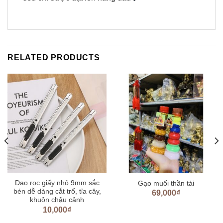
RELATED PRODUCTS
Dao rọc giấy nhỏ 9mm sắc
Gạo muối thần tài
bén dễ dàng cắt trổ, tỉa cây,
69,000
₫
khuôn chậu cảnh
10,000
₫