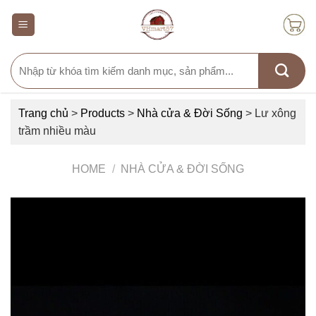
Skip
to
content
Search
for:
Trang chủ
>
Products
>
Nhà cửa & Đời Sống
>
Lư xông
trầm nhiều màu
HOME
/
NHÀ CỬA & ĐỜI SỐNG