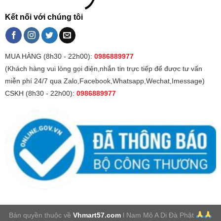
Kết nối với chúng tôi
MUA HÀNG (8h30 - 22h00):
0986889977
(Khách hàng vui lòng gọi điện,nhắn tin trực tiếp để được tư vấn
miễn phí 24/7 qua Zalo,Facebook,Whatsapp,Wechat,Imessage)
CSKH (8h30 - 22h00):
0986889977
Bản quyền thuộc về
Vhmart57.com
l Nam Mô A Di Đà Phật