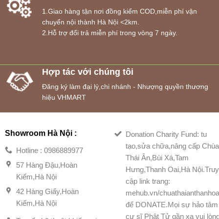
1.Giao hàng tận nơi đồng kiểm COD,miễn phí vận
chuyển nội thành Hà Nội <2km.
2.Hỗ trợ đổi trả miễn phí trong vòng 7 ngày.
Hợp tác với chúng tôi
Đăng ký làm đại lý,chi nhánh - Nhượng quyền thương
hiệu VHMART
Showroom Hà Nội :
Donation Charity Fund: tu
tạo,sửa chữa,nâng cấp Chù
Hotline : 0986889977
Thái Ân,Bùi Xá,Tam
57 Hàng Đậu,Hoàn
Hưng,Thanh Oai,Hà Nội.Tru
Kiếm,Hà Nội
cập link trang:
42 Hàng Giấy,Hoàn
mehub.vn/chuathaianthanhoa
Kiếm,Hà Nội
để DONATE.Mọi sự hảo tâm
cư sĩ Phật Tử gần xa vui lòn