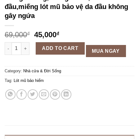
đầu,miếng lót mũ bảo vệ da đầu không
gây ngứa
69,000
45,000
₫
₫
Lót mây mũ bảo hiểm từ thiên nhiên thông thoáng,chống nước
ADD TO CART
MUA NGAY
Category:
Nhà cửa & Đời Sống
Tag:
Lót mũ bảo hiểm