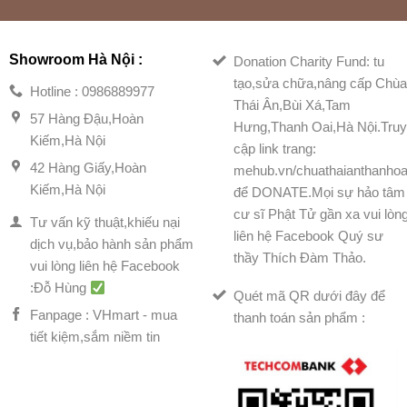
Showroom Hà Nội :
Donation Charity Fund: tu
tạo,sửa chữa,nâng cấp Chù
Hotline : 0986889977
Thái Ân,Bùi Xá,Tam
57 Hàng Đậu,Hoàn
Hưng,Thanh Oai,Hà Nội.Tru
Kiếm,Hà Nội
cập link trang:
42 Hàng Giấy,Hoàn
mehub.vn/chuathaianthanhoa
Kiếm,Hà Nội
để DONATE.Mọi sự hảo tâm
cư sĩ Phật Tử gần xa vui lòn
Tư vấn kỹ thuật,khiếu nại
liên hệ Facebook Quý sư
dịch vụ,bảo hành sản phẩm
thầy Thích Đàm Thảo.
vui lòng liên hệ Facebook
:Đỗ Hùng
Quét mã QR dưới đây để
Fanpage : VHmart - mua
thanh toán sản phẩm :
tiết kiệm,sắm niềm tin