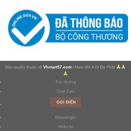
Bản quyền thuộc về
Vhmart57.com
l Nam Mô A Di Đà Phật
Tìm đường
Chat Zalo
GỌI ĐIỆN
Messenger
Nhắn tin