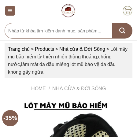
Skip
to
content
Search
for:
Trang chủ
>
Products
>
Nhà cửa & Đời Sống
>
Lót mây
mũ bảo hiểm từ thiên nhiên thông thoáng,chống
nước,làm mát da đầu,miếng lót mũ bảo vệ da đầu
không gây ngứa
HOME
/
NHÀ CỬA & ĐỜI SỐNG
-35%