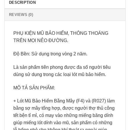
DESCRIPTION
REVIEWS (0)
PHỤ KIỆN MŨ BẢO HIỂM, THÔNG THOÁNG
TRÊN MỌI NẺO ĐƯỜNG.
Độ Bền: Sử dụng trong vòng 2 năm.
Là sản phẩm tiên phong được đa số người tiêu
dùng sử dụng trong các loại lót mũ bảo hiểm.
MÔ TẢ SẢN PHẨM:
+ Lót Mũ Bảo Hiểm Bằng Mây (F4) và (R027) làm
bằng sợ mây tổng hợp, được người thợ thủ công
tết bện tỉ mỉ, có may vào những miếng băng dính
giúp miếng lót dính vào mũ, sản phẩm có những
lỗ hổng nhỏ cho không khí thoát ra ngoài giúp