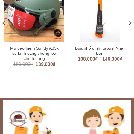
Mũ bảo hiểm Sundy A33k
Búa nhổ đinh Kapusi Nhật
có kính càng chống lóa
Bản
chính hãng
108,000
₫
146,000
₫
–
180,000
₫
139,000
₫