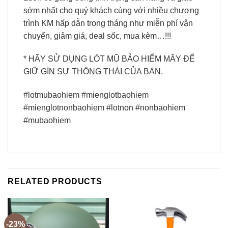
sớm nhất cho quý khách cùng với nhiều chương
trình KM hấp dẫn trong tháng như miễn phí vận
chuyển, giảm giá, deal sốc, mua kèm…!!!
* HÃY SỬ DỤNG LÓT MŨ BẢO HIỂM MÂY ĐỂ
GIỮ GÌN SỰ THÔNG THÁI CỦA BẠN.
#lotmubaohiem #mienglotbaohiem
#mienglotnonbaohiem #lotnon #nonbaohiem
#mubaohiem
RELATED PRODUCTS
-23%