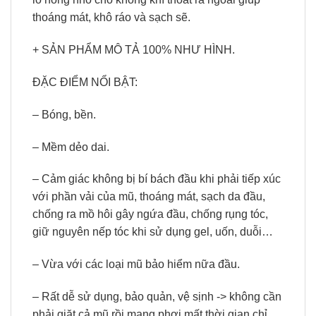
thoáng mát, khô ráo và sạch sẽ.
+ SẢN PHẨM MÔ TẢ 100% NHƯ HÌNH.
ĐẶC ĐIỂM NỔI BẬT:
– Bóng, bền.
– Mềm dẻo dai.
– Cảm giác không bị bí bách đầu khi phải tiếp xúc
với phần vải của mũ, thoáng mát, sạch da đầu,
chống ra mồ hôi gây ngứa đầu, chống rụng tóc,
giữ nguyên nếp tóc khi sử dụng gel, uốn, duỗi…
– Vừa với các loại mũ bảo hiểm nữa đầu.
– Rất dễ sử dụng, bảo quản, vệ sịnh -> không cần
phải giặt cả mũ rồi mang phơi mất thời gian chỉ