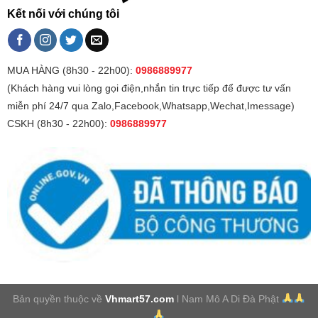
Kết nối với chúng tôi
MUA HÀNG (8h30 - 22h00):
0986889977
(Khách hàng vui lòng gọi điện,nhắn tin trực tiếp để được tư vấn
miễn phí 24/7 qua Zalo,Facebook,Whatsapp,Wechat,Imessage)
CSKH (8h30 - 22h00):
0986889977
Bản quyền thuộc về
Vhmart57.com
l Nam Mô A Di Đà Phật