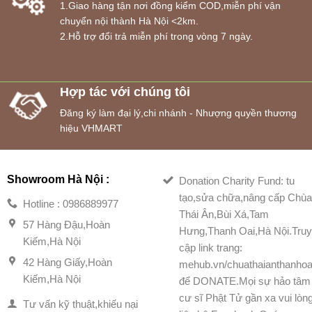
1.Giao hàng tận nơi đồng kiểm COD,miễn phí vận
chuyển nội thành Hà Nội <2km.
2.Hỗ trợ đổi trả miễn phí trong vòng 7 ngày.
Hợp tác với chúng tôi
Đăng ký làm đại lý,chi nhánh - Nhượng quyền thương
hiệu VHMART
Showroom Hà Nội :
Donation Charity Fund: tu
tạo,sửa chữa,nâng cấp Chù
Hotline : 0986889977
Thái Ân,Bùi Xá,Tam
57 Hàng Đậu,Hoàn
Hưng,Thanh Oai,Hà Nội.Tru
Kiếm,Hà Nội
cập link trang:
42 Hàng Giấy,Hoàn
mehub.vn/chuathaianthanhoa
Kiếm,Hà Nội
để DONATE.Mọi sự hảo tâm
cư sĩ Phật Tử gần xa vui lòn
Tư vấn kỹ thuật,khiếu nại