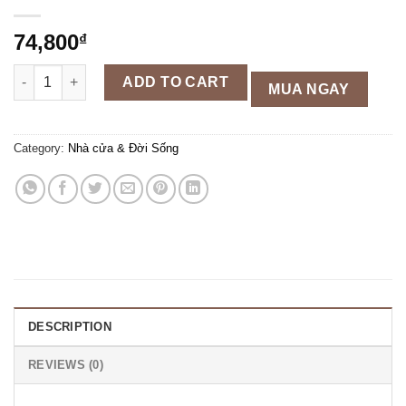
74,800
₫
Khay nhựa 3 tầng trang trí đựng hoa quả, bánh kẹo quantity
ADD TO CART
MUA NGAY
Category:
Nhà cửa & Đời Sống
DESCRIPTION
REVIEWS (0)