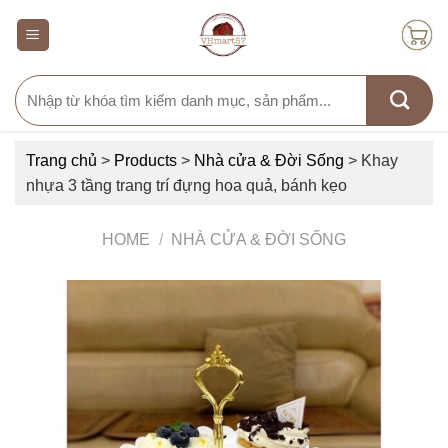
Skip
to
content
Search
for:
Trang chủ
>
Products
>
Nhà cửa & Đời Sống
>
Khay
nhựa 3 tầng trang trí đựng hoa quả, bánh kẹo
HOME
/
NHÀ CỬA & ĐỜI SỐNG