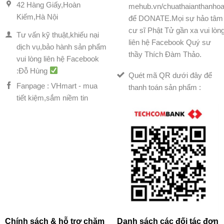
42 Hàng Giấy,Hoàn
mehub.vn/chuathaianthanhoa
Kiếm,Hà Nội
để DONATE.Mọi sự hảo tâm
cư sĩ Phật Tử gần xa vui lòn
Tư vấn kỹ thuật,khiếu nại
liên hệ Facebook Quý sư
dịch vụ,bảo hành sản phẩm
thầy Thích Đàm Thảo.
vui lòng liên hệ Facebook
:Đỗ Hùng
Quét mã QR dưới đây để
Fanpage : VHmart - mua
thanh toán sản phẩm :
tiết kiệm,sắm niềm tin
Chính sách & hỗ trợ chăm
Danh sách các đối tác đơn