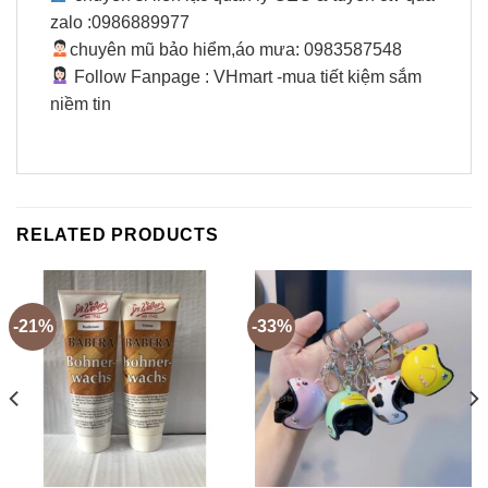
zalo :0986889977
chuyên mũ bảo hiểm,áo mưa: 0983587548
Follow Fanpage : VHmart -mua tiết kiệm sắm
niềm tin
RELATED PRODUCTS
-21%
-33%