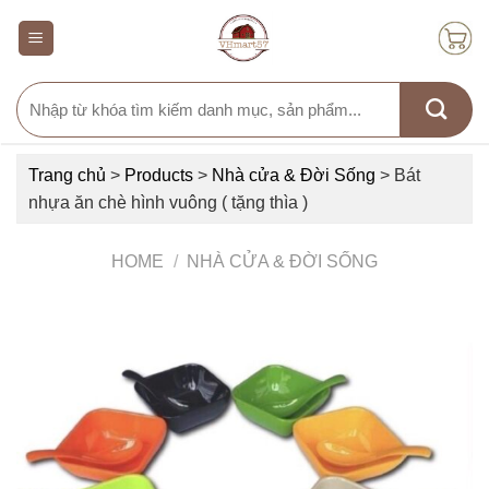
Skip
to
content
Search
for:
Trang chủ
>
Products
>
Nhà cửa & Đời Sống
>
Bát
nhựa ăn chè hình vuông ( tặng thìa )
HOME
/
NHÀ CỬA & ĐỜI SỐNG