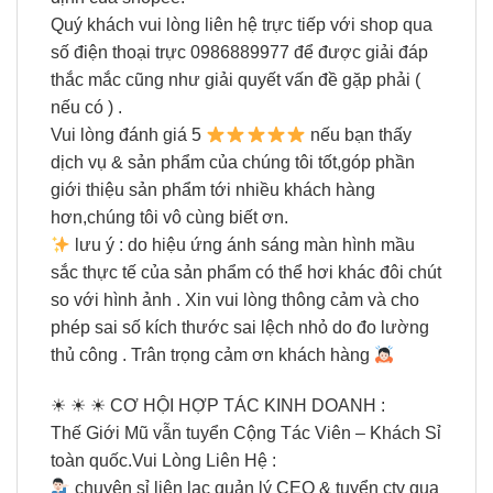
Quý khách vui lòng liên hệ trực tiếp với shop qua
số điện thoại trực 0986889977 để được giải đáp
thắc mắc cũng như giải quyết vấn đề gặp phải (
nếu có ) .
Vui lòng đánh giá 5
nếu bạn thấy
dịch vụ & sản phẩm của chúng tôi tốt,góp phần
giới thiệu sản phẩm tới nhiều khách hàng
hơn,chúng tôi vô cùng biết ơn.
lưu ý : do hiệu ứng ánh sáng màn hình mầu
sắc thực tế của sản phẩm có thể hơi khác đôi chút
so với hình ảnh . Xin vui lòng thông cảm và cho
phép sai số kích thước sai lệch nhỏ do đo lường
thủ công . Trân trọng cảm ơn khách hàng
☀ ☀ ☀ CƠ HỘI HỢP TÁC KINH DOANH :
Thế Giới Mũ vẫn tuyển Cộng Tác Viên – Khách Sỉ
toàn quốc.Vui Lòng Liên Hệ :
chuyên sỉ liên lạc quản lý CEO & tuyển ctv qua