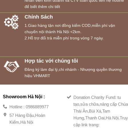
Nhân viên kinh doanh và CTV toàn quốc liên hệ hotline
để biết thêm chi tiết
Chính Sách
1.Giao hàng tận nơi đồng kiểm COD,miễn phí vận
chuyển nội thành Hà Nội <2km.
2.Hỗ trợ đổi trả miễn phí trong vòng 7 ngày.
Hợp tác với chúng tôi
Đăng ký làm đại lý,chi nhánh - Nhượng quyền thương
hiệu VHMART
Showroom Hà Nội :
Donation Charity Fund: tu
tạo,sửa chữa,nâng cấp Chù
Hotline : 0986889977
Thái Ân,Bùi Xá,Tam
57 Hàng Đậu,Hoàn
Hưng,Thanh Oai,Hà Nội.Tru
Kiếm,Hà Nội
cập link trang: