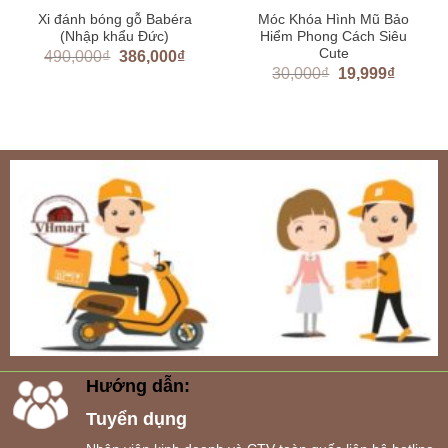
Xi đánh bóng gỗ Babéra
Móc Khóa Hình Mũ Bảo
(Nhập khẩu Đức)
Hiểm Phong Cách Siêu
Cute
490,000
₫
386,000
₫
30,000
₫
19,999
₫
Hướng dẫn:
Tuyển dụng