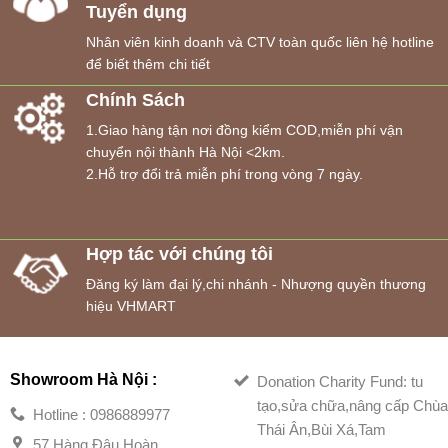
Tuyển dụng
Nhân viên kinh doanh và CTV toàn quốc liên hệ hotline
để biết thêm chi tiết
Chính Sách
1.Giao hàng tận nơi đồng kiểm COD,miễn phí vận
chuyển nội thành Hà Nội <2km.
2.Hỗ trợ đổi trả miễn phí trong vòng 7 ngày.
Hợp tác với chúng tôi
Đăng ký làm đại lý,chi nhánh - Nhượng quyền thương
hiệu VHMART
Showroom Hà Nội :
Donation Charity Fund: tu
tạo,sửa chữa,nâng cấp Chù
Hotline : 0986889977
Thái Ân,Bùi Xá,Tam
57 Hàng Đậu,Hoàn