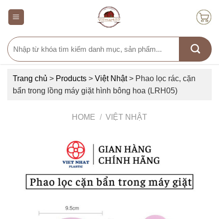
Skip
to
content
Search
for:
Trang chủ
>
Products
>
Việt Nhật
>
Phao lọc rác, cặn
bẩn trong lồng máy giặt hình bông hoa (LRH05)
HOME
/
VIỆT NHẬT