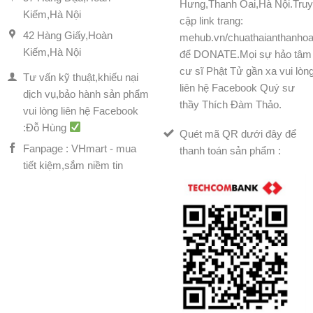
Hưng,Thanh Oai,Hà Nội.Tru
Kiếm,Hà Nội
cập link trang:
42 Hàng Giấy,Hoàn
mehub.vn/chuathaianthanhoa
Kiếm,Hà Nội
để DONATE.Mọi sự hảo tâm
cư sĩ Phật Tử gần xa vui lòn
Tư vấn kỹ thuật,khiếu nại
liên hệ Facebook Quý sư
dịch vụ,bảo hành sản phẩm
thầy Thích Đàm Thảo.
vui lòng liên hệ Facebook
:Đỗ Hùng
Quét mã QR dưới đây để
Fanpage : VHmart - mua
thanh toán sản phẩm :
tiết kiệm,sắm niềm tin