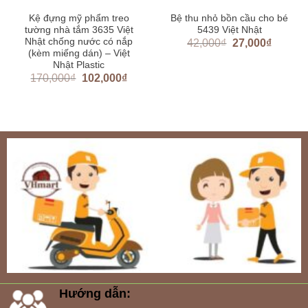
Kệ đựng mỹ phẩm treo
Bệ thu nhỏ bồn cầu cho bé
tường nhà tắm 3635 Việt
5439 Việt Nhật
Nhật chống nước có nắp
42,000
₫
27,000
₫
(kèm miếng dán) – Việt
Nhật Plastic
170,000
₫
102,000
₫
Hướng dẫn: