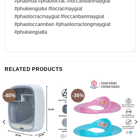
#phaohoa #phaolocrac #loccanbanmaygiat
#phukiengiatui #locracmaygiat
#phaolocracmaygiat #loccanbanmaygiat
#phaoloccannban #phaolocraclongmaygiat
#phukiengiatla
RELATED PRODUCTS
-40%
-36%