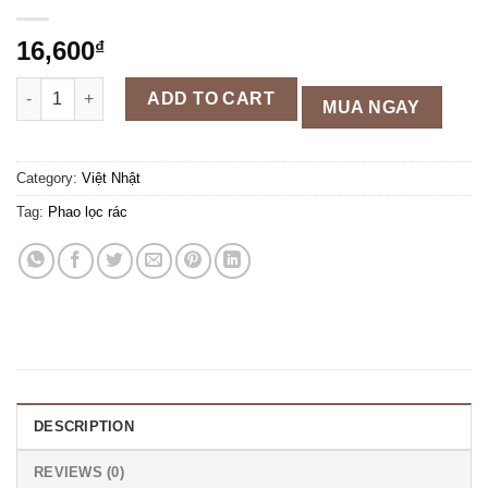
16,600
₫
Phao lọc rác, cặn bẩn trong lồng máy giặt hình bông hoa (LRH0
ADD TO CART
MUA NGAY
Category:
Việt Nhật
Tag:
Phao lọc rác
DESCRIPTION
REVIEWS (0)