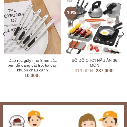
-10%
Dao rọc giấy nhỏ 9mm sắc
BỘ ĐỒ CHƠI NẤU ĂN 36
bén dễ dàng cắt trổ, tỉa cây,
MÓN
khuôn chậu cảnh
319,000
₫
287,000
₫
10,000
₫