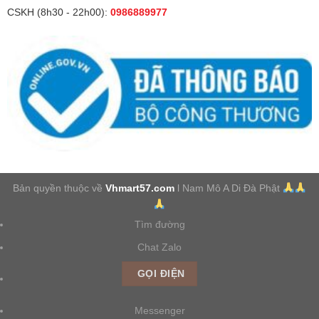
CSKH (8h30 - 22h00):
0986889977
Bản quyền thuộc về
Vhmart57.com
l Nam Mô A Di Đà Phật
Tìm đường
Chat Zalo
GỌI ĐIỆN
Messenger