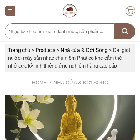
Skip
to
content
Search
for:
Trang chủ
>
Products
>
Nhà cửa & Đời Sống
>
Đài giọt
nước- máy sẵn nhạc chú niệm Phật có khe cắm thẻ
nhớ cực kỳ linh thiêng ứng nghiệm hàng cao cấp
HOME
/
NHÀ CỬA & ĐỜI SỐNG