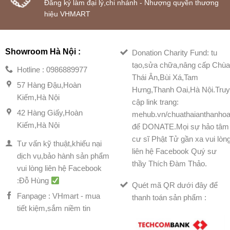
Đăng ký làm đại lý,chi nhánh - Nhượng quyền thương
hiệu VHMART
Showroom Hà Nội :
Donation Charity Fund: tu
tạo,sửa chữa,nâng cấp Chù
Hotline : 0986889977
Thái Ân,Bùi Xá,Tam
57 Hàng Đậu,Hoàn
Hưng,Thanh Oai,Hà Nội.Tru
Kiếm,Hà Nội
cập link trang:
42 Hàng Giấy,Hoàn
mehub.vn/chuathaianthanhoa
Kiếm,Hà Nội
để DONATE.Mọi sự hảo tâm
cư sĩ Phật Tử gần xa vui lòn
Tư vấn kỹ thuật,khiếu nại
liên hệ Facebook Quý sư
dịch vụ,bảo hành sản phẩm
thầy Thích Đàm Thảo.
vui lòng liên hệ Facebook
:Đỗ Hùng
Quét mã QR dưới đây để
Fanpage : VHmart - mua
thanh toán sản phẩm :
tiết kiệm,sắm niềm tin