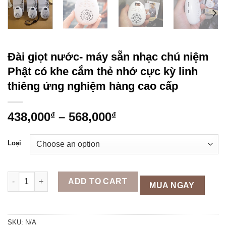
Đài giọt nước- máy sẵn nhạc chú niệm
Phật có khe cắm thẻ nhớ cực kỳ linh
thiêng ứng nghiệm hàng cao cấp
438,000
–
568,000
₫
₫
Loại
Đài giọt nước- máy sẵn nhạc chú niệm Phật có khe cắm thẻ nh
ADD TO CART
MUA NGAY
SKU:
N/A