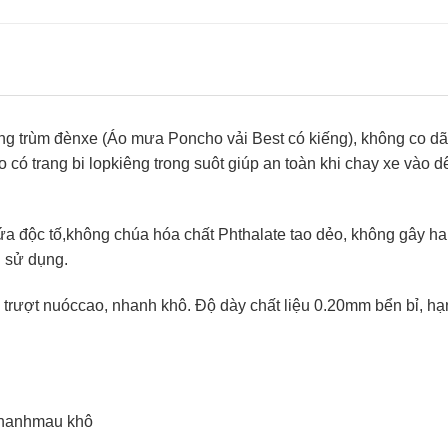
ng trùm đènxe (Áo mưa Poncho vải Best có kiếng), không co dã
 có trang bi lopkiêng trong suôt giúp an toàn khi chay xe vào 
ứa độc tố,không chúa hóa chất Phthalate tao dẻo, không gây ha
 sử dụng.
ộ trượt nuóccao, nhanh khô. Độ dày chất liệu 0.20mm bển bỉ, hạ
nhanhmau khô