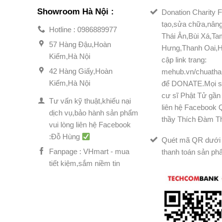
Showroom Hà Nội :
Donation Charity F
tạo,sửa chữa,nân
Hotline : 0986889977
Thái Ân,Bùi Xá,T
57 Hàng Đậu,Hoàn
Hưng,Thanh Oai,H
Kiếm,Hà Nội
cập link trang:
42 Hàng Giấy,Hoàn
mehub.vn/chuatha
Kiếm,Hà Nội
để DONATE.Mọi s
cư sĩ Phật Tử gần 
Tư vấn kỹ thuật,khiếu nại
liên hệ Facebook
dịch vụ,bảo hành sản phẩm
thầy Thích Đàm T
vui lòng liên hệ Facebook
:Đỗ Hùng
Quét mã QR dưới 
Fanpage : VHmart - mua
thanh toán sản ph
tiết kiệm,sắm niềm tin