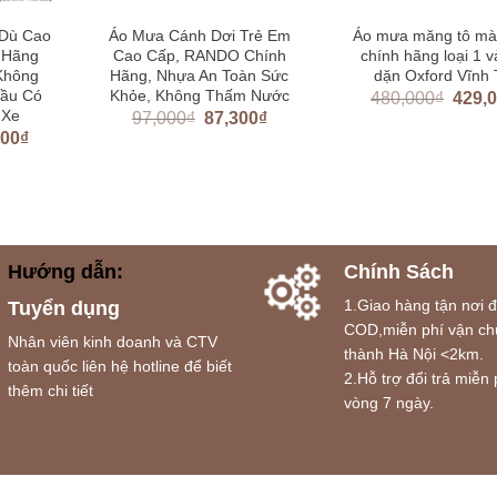
 Dù Cao
Áo Mưa Cánh Dơi Trẻ Em
Áo mưa măng tô mà
h Hãng
Cao Cấp, RANDO Chính
chính hãng loại 1 v
Không
Hãng, Nhựa An Toàn Sức
dặn Oxford Vĩnh 
Đầu Có
Khỏe, Không Thấm Nước
480,000
₫
429,
 Xe
97,000
₫
87,300
₫
000
₫
Hướng dẫn:
Chính Sách
1.Giao hàng tận nơi 
Tuyển dụng
COD,miễn phí vận ch
Nhân viên kinh doanh và CTV
thành Hà Nội <2km.
toàn quốc liên hệ hotline để biết
2.Hỗ trợ đổi trả miễn 
thêm chi tiết
vòng 7 ngày.