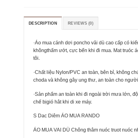
DESCRIPTION
REVIEWS (0)
·Áo mua cánh dơi poncho vải dù cao cấp có kiế
khôngthấm ướt, cực bển khi đi mua. Mat truóc áo
tôi.
·Chất liệu Nylon/PVC an toàn, bên bỉ, không ch
choda và không gây ung thư, an toàn cho người
·Sản phẩm an toàn khi đi ngoài trời mưa lớn, đ
chế bịgió hât khi di xe máy.
S Dac Diêm ÁO MUA RANDO
ÁO MUA VAI DÙ Chông thâm nuóc truot nuóc 