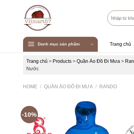
Skip
to
Search
content
for:
Danh mục sản phẩm
Trang chủ
Trang chủ
>
Products
>
Quần Áo Đồ Đi Mưa
>
Ran
Nước
HOME
/
QUẦN ÁO ĐỒ ĐI MƯA
/
RANDO
-10%