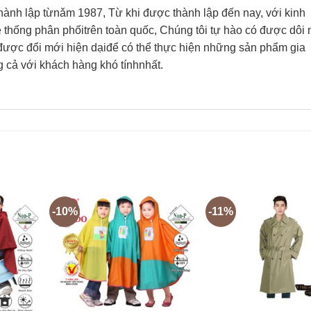
 lập từnǎm 1987, Từ khi được thành lập đến nay, với kinh
thống phân phốitrên toàn quốc, Chúng tôi tự hào có được dôi 
được đổi mới hiện dạiđể có thể thực hiện những sản phẩm gia
g cả với khách hàng khó tínhnhất.
-10%
-11%