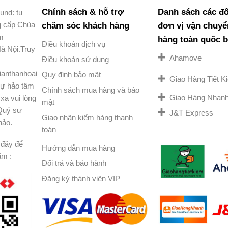
Chính sách & hỗ trợ
Danh sách các đố
und: tu
g cấp Chùa
chăm sóc khách hàng
đơn vị vận chuyể
am
hàng toàn quốc 
Điều khoản dịch vụ
à Nội.Truy
Ahamove
Điều khoản sử dụng
ianthanhoai
Quy định bảo mật
Giao Hàng Tiết 
ự hảo tâm
Chính sách mua hàng và bảo
Giao Hàng Nhan
xa vui lòng
mật
 Quý sư
J&T Express
Giao nhận kiểm hàng thanh
hảo.
toán
đây để
Hướng dẫn mua hàng
ẩm :
Đổi trả và bảo hành
Đăng ký thành viên VIP