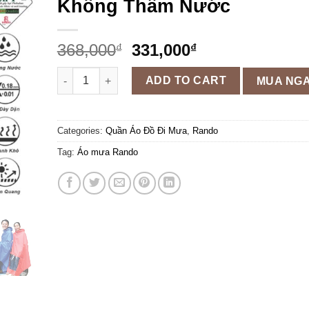
Không Thấm Nước
368,000
331,000
₫
₫
Áo Mưa Vải Dù Cao Cấp ENCIR, RANDO Chính Hãng, B
ADD TO CART
MUA NG
Categories:
Quần Áo Đồ Đi Mưa
,
Rando
Tag:
Áo mưa Rando