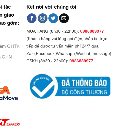
i tác
Kết nối với chúng tôi
n giao
bao gồm:
MUA HÀNG (8h30 - 22h00):
0986889977
(Khách hàng vui lòng gọi điện,nhắn tin trực
Kiệm GHTK
tiếp để được tư vấn miễn phí 24/7 qua
Zalo,Facebook,Whatsapp,Wechat,Imessage)
h GHN
CSKH (8h30 - 22h00):
0986889977