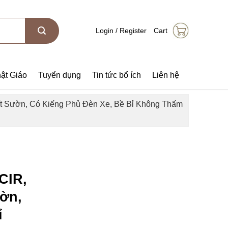
Login / Register
Cart
ật Giáo
Tuyển dụng
Tin tức bổ ích
Liên hệ
 Sườn, Có Kiếng Phủ Đèn Xe, Bề Bỉ Không Thấm
CIR,
ờn,
ỉ