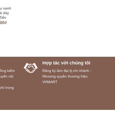
u xanh
ải dày
Tiến
000
₫
Hợp tác với chúng tôi
đồng kiểm
Đăng ký làm đại lý,chi nhánh -
uyển nội
Nhượng quyền thương hiệu
VHMART
phí trong