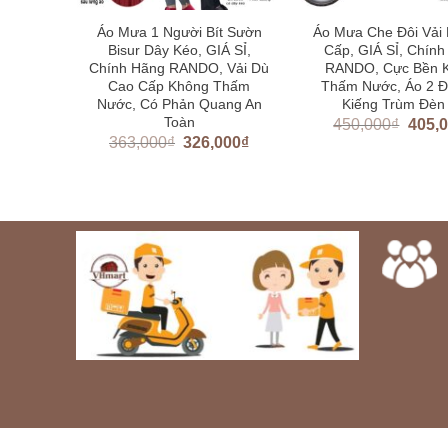
Đạt nhỏ
Áo Mưa 1 Người Bít Sườn
Áo Mưa Che Đôi Vải
Bisur Dây Kéo, GIÁ SỈ,
Cấp, GIÁ SỈ, Chín
Chính Hãng RANDO, Vải Dù
RANDO, Cực Bền 
0
₫
Cao Cấp Không Thấm
Thấm Nước, Áo 2 
Nước, Có Phản Quang An
Kiếng Trùm Đèn
Toàn
450,000
₫
405,
363,000
₫
326,000
₫