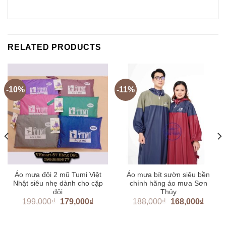
RELATED PRODUCTS
-10%
-11%
Áo mưa đôi 2 mũ Tumi Việt
Áo mưa bít sườn siêu bền
Nhật siêu nhẹ dành cho cặp
chính hãng áo mưa Sơn
đôi
Thủy
199,000
₫
179,000
₫
188,000
₫
168,000
₫