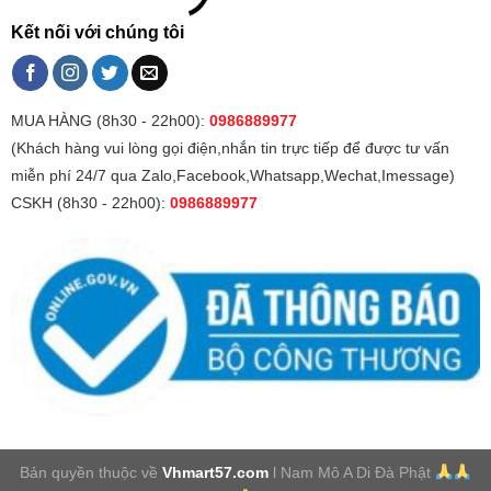
Kết nối với chúng tôi
MUA HÀNG (8h30 - 22h00):
0986889977
(Khách hàng vui lòng gọi điện,nhắn tin trực tiếp để được tư vấn
miễn phí 24/7 qua Zalo,Facebook,Whatsapp,Wechat,Imessage)
CSKH (8h30 - 22h00):
0986889977
Bản quyền thuộc về
Vhmart57.com
l Nam Mô A Di Đà Phật