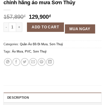
chính hãng áo mưa Sơn Thủy
157,890
129,900
₫
₫
Áo mưa choàng kính bằng nhựa PVC chính hãng áo mưa Sơn T
ADD TO CART
MUA NGAY
Categories:
Quần Áo Đồ Đi Mưa
,
Sơn Thuỷ
Tags:
Áo Mưa
,
PVC
,
Sơn Thuỷ
DESCRIPTION