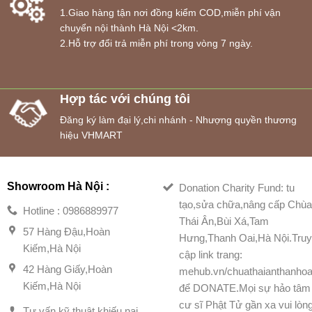
1.Giao hàng tận nơi đồng kiểm COD,miễn phí vận
chuyển nội thành Hà Nội <2km.
2.Hỗ trợ đổi trả miễn phí trong vòng 7 ngày.
Hợp tác với chúng tôi
Đăng ký làm đại lý,chi nhánh - Nhượng quyền thương
hiệu VHMART
Showroom Hà Nội :
Donation Charity Fund: tu
tạo,sửa chữa,nâng cấp Chù
Hotline : 0986889977
Thái Ân,Bùi Xá,Tam
57 Hàng Đậu,Hoàn
Hưng,Thanh Oai,Hà Nội.Tru
Kiếm,Hà Nội
cập link trang:
42 Hàng Giấy,Hoàn
mehub.vn/chuathaianthanhoa
Kiếm,Hà Nội
để DONATE.Mọi sự hảo tâm
cư sĩ Phật Tử gần xa vui lòn
Tư vấn kỹ thuật,khiếu nại