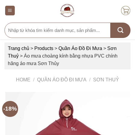
Skip
to
content
Search
for:
Trang chủ
>
Products
>
Quần Áo Đồ Đi Mưa
>
Sơn
Thuỷ
>
Áo mưa choàng kính bằng nhựa PVC chính
hãng áo mưa Sơn Thủy
HOME
/
QUẦN ÁO ĐỒ ĐI MƯA
/
SƠN THUỶ
-18%