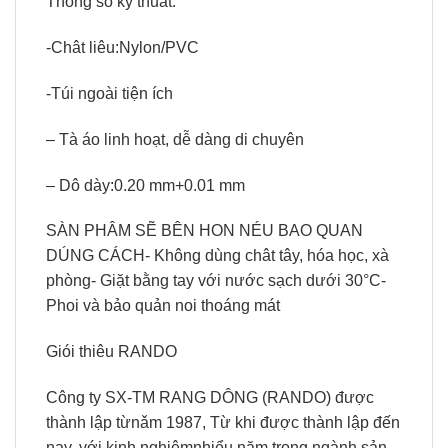
Thông sô ky thuât:
-Chât liêu:Nylon/PVC
-Túi ngoài tiện ích
– Tà áo linh hoạt, dễ dàng di chuyên
– Dô dày:0.20 mm+0.01 mm
SÀN PHÂM SẼ BÊN HON NÉU BAO QUAN
DÚNG CÁCH- Không dùng chât tây, hóa học, xà
phòng- Giặt bằng tay với nước sạch dưới 30°C-
Phoi và bảo quản noi thoáng mát
Giói thiêu RANDO
Công ty SX-TM RANG DÔNG (RANDO) được
thành lập từnǎm 1987, Từ khi được thành lập đến
nay, với kinh nghiệmnhiểu năm trong ngành sản