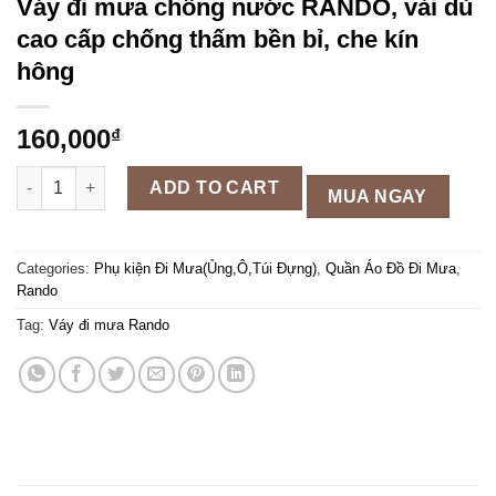
Váy đi mưa chống nước RANDO, vải dù
cao cấp chống thấm bền bỉ, che kín
hông
160,000
₫
Váy đi mưa chống nước RANDO, vải dù cao cấp chống thấm bền
ADD TO CART
MUA NGAY
Categories:
Phụ kiện Đi Mưa(Ủng,Ô,Túi Đựng)
,
Quần Áo Đồ Đi Mưa
,
Rando
Tag:
Váy đi mưa Rando