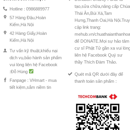
tạo,sửa chữa,nâng cấp Chù
Hotline : 0986889977
Thái Ân,Bùi Xá,Tam
57 Hàng Đậu,Hoàn
Hưng,Thanh Oai,Hà Nội.Tru
Kiếm,Hà Nội
cập link trang:
42 Hàng Giấy,Hoàn
mehub.vn/chuathaianthanhoa
Kiếm,Hà Nội
để DONATE.Mọi sự hảo tâm
cư sĩ Phật Tử gần xa vui lòn
Tư vấn kỹ thuật,khiếu nại
liên hệ Facebook Quý sư
dịch vụ,bảo hành sản phẩm
thầy Thích Đàm Thảo.
vui lòng liên hệ Facebook
:Đỗ Hùng
Quét mã QR dưới đây để
Fanpage : VHmart - mua
thanh toán sản phẩm :
tiết kiệm,sắm niềm tin