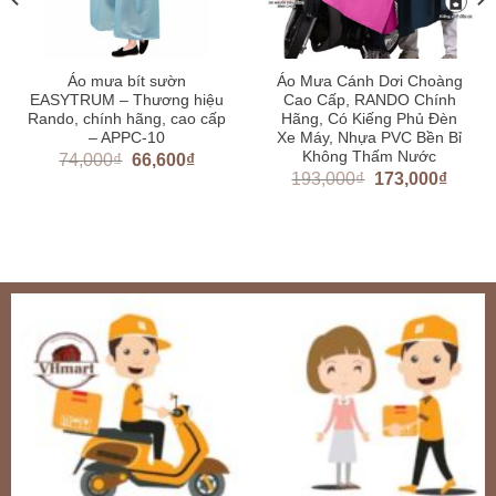
Áo mưa bít sườn
Áo Mưa Cánh Dơi Choàng
EASYTRUM – Thương hiệu
Cao Cấp, RANDO Chính
Rando, chính hãng, cao cấp
Hãng, Có Kiếng Phủ Đèn
– APPC-10
Xe Máy, Nhựa PVC Bền Bỉ
Không Thấm Nước
74,000
₫
66,600
₫
193,000
₫
173,000
₫