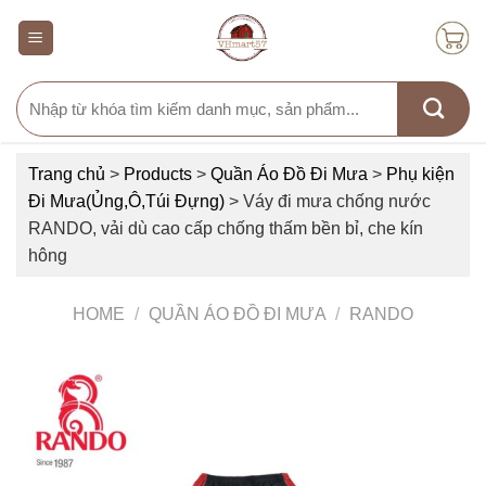
Skip
to
content
Search
for:
Trang chủ
>
Products
>
Quần Áo Đồ Đi Mưa
>
Phụ kiện
Đi Mưa(Ủng,Ô,Túi Đựng)
>
Váy đi mưa chống nước
RANDO, vải dù cao cấp chống thấm bền bỉ, che kín
hông
HOME
/
QUẦN ÁO ĐỒ ĐI MƯA
/
RANDO