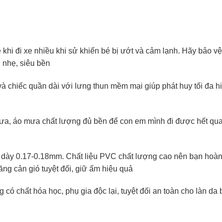
hi đi xe nhiều khi sử khiến bé bị ướt và cảm lạnh. Hãy bảo vệ
 nhẹ, siêu bền
à chiếc quần dài với lưng thun mềm mại giúp phát huy tối đa h
ưa, áo mưa chất lượng đủ bền để con em mình đi được hết qu
 dày 0.17-0.18mm. Chất liệu PVC chất lượng cao nên bạn hoà
ng cản gió tuyệt đối, giữ ấm hiệu quả
ó chất hóa học, phụ gia độc lại, tuyệt đối an toàn cho làn da 