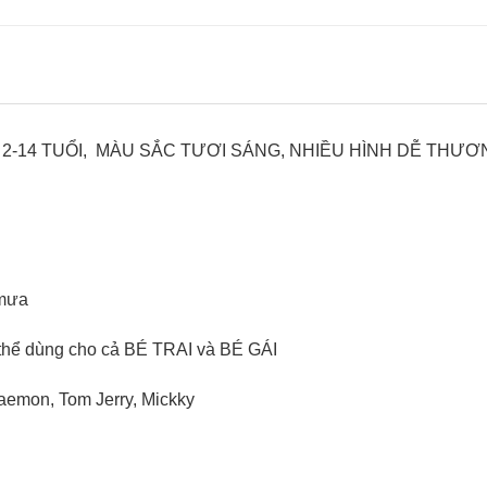
 2-14 TUỔI, MÀU SẮC TƯƠI SÁNG, NHIỀU HÌNH DỄ THƯƠ
 mưa
 dùng cho cả BÉ TRAI và BÉ GÁI
emon, Tom Jerry, Mickky