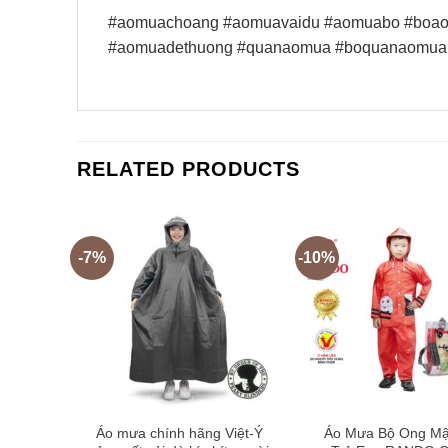
#aomuachoang #aomuavaidu #aomuabo #boa
#aomuadethuong #quanaomua #boquanaomua
RELATED PRODUCTS
-7%
-10%
 nước
Áo mưa chính hãng Việt-Ý
Áo Mưa Bộ Ong Mậ