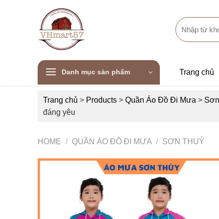
Skip
to
Search
content
for:
Danh mục sản phẩm
Trang chủ
Trang chủ
>
Products
>
Quần Áo Đồ Đi Mưa
>
Sơn
đáng yêu
HOME
/
QUẦN ÁO ĐỒ ĐI MƯA
/
SƠN THUỶ