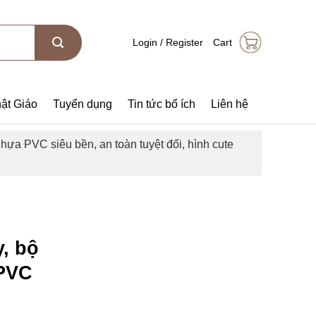
Login / Register
Cart
ật Giáo
Tuyển dụng
Tin tức bổ ích
Liên hệ
ựa PVC siêu bền, an toàn tuyệt đối, hình cute
, bộ
 PVC