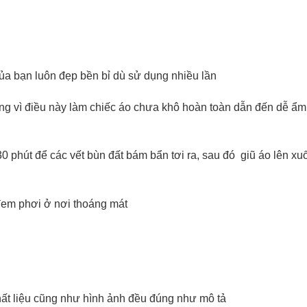
a bạn luôn đẹp bền bỉ dù sử dụng nhiều lần
ng vì điều này làm chiếc áo chưa khô hoàn toàn dẫn đến dễ ẩm
phút để các vết bùn đất bám bẩn tơi ra, sau đó giũ áo lên xu
đem phơi ở nơi thoáng mát
ất liệu cũng như hình ảnh đều đúng như mô tả