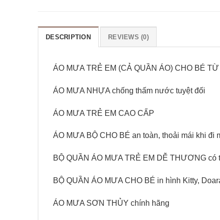
DESCRIPTION
REVIEWS (0)
ÁO MƯA TRẺ EM (CẢ QUẦN ÁO) CHO BÉ TỪ
ÁO MƯA NHỰA chống thấm nước tuyệt đối
ÁO MƯA TRẺ EM CAO CẤP
ÁO MƯA BỘ CHO BÉ an toàn, thoải mái khi đi
BỘ QUẦN ÁO MƯA TRẺ EM DỄ THƯƠNG có thể
BỘ QUẦN ÁO MƯA CHO BÉ in hình Kitty, Doara
ÁO MƯA SƠN THỦY chính hãng