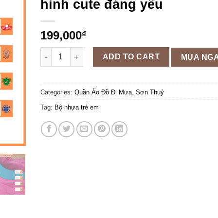
hình cute đáng yêu
199,000
₫
Áo mưa bộ trẻ em Sơn Thủy, bộ áo mưa cho bé bằng n
ADD TO CART
MUA NG
Categories:
Quần Áo Đồ Đi Mưa
,
Sơn Thuỷ
Tag:
Bộ nhựa trẻ em