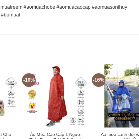
omuatreem #aomuachobe #aomuacaocap #aomuasonthuy
 #bomuat
-10%
-16%
t Cho
Áo Mưa Cao Cấp 1 Người
Áo mưa cánh dơi v