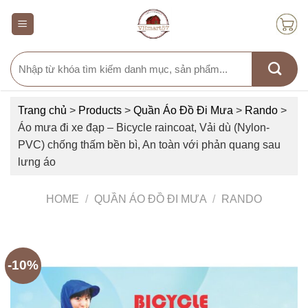
Skip
to
content
Search
for:
Trang chủ
>
Products
>
Quần Áo Đồ Đi Mưa
>
Rando
>
Áo mưa đi xe đạp – Bicycle raincoat, Vải dù (Nylon-
PVC) chống thấm bền bì, An toàn với phản quang sau
lưng áo
HOME
/
QUẦN ÁO ĐỒ ĐI MƯA
/
RANDO
-10%