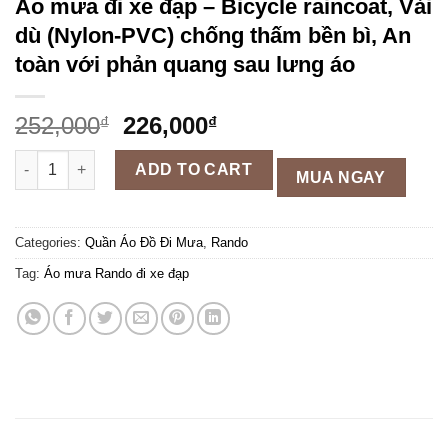
Áo mưa đi xe đạp – Bicycle raincoat, Vải
dù (Nylon-PVC) chống thấm bền bì, An
toàn với phản quang sau lưng áo
252,000
226,000
₫
₫
Áo mưa đi xe đạp – Bicycle raincoat, Vải dù (Nylon-PVC) chống
ADD TO CART
MUA NGAY
Categories:
Quần Áo Đồ Đi Mưa
,
Rando
Tag:
Áo mưa Rando đi xe đạp