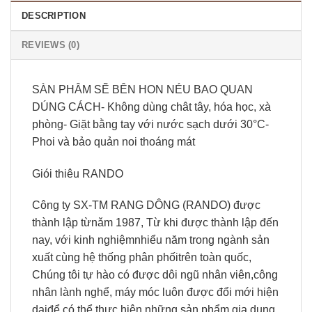
DESCRIPTION
REVIEWS (0)
SÀN PHÂM SẼ BÊN HON NÉU BAO QUAN
DÚNG CÁCH- Không dùng chât tây, hóa học, xà
phòng- Giặt bằng tay với nước sạch dưới 30°C-
Phoi và bảo quản noi thoáng mát
Giói thiêu RANDO
Công ty SX-TM RANG DÔNG (RANDO) được
thành lập từnǎm 1987, Từ khi được thành lập đến
nay, với kinh nghiệmnhiểu năm trong ngành sản
xuất cùng hệ thống phân phốitrên toàn quốc,
Chúng tôi tự hào có được dôi ngũ nhân viên,công
nhân lành nghể, máy móc luôn được đổi mới hiện
dạiđể có thể thực hiện những sản phẩm gia dụng,