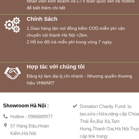
Nhân viên kinh doanh và CTV toàn quốc liên hệ hotline
để biết thêm chi tiết
Chính Sách
1.Giao hàng tận nơi đồng kiểm COD,miễn phí vận
chuyển nội thành Hà Nội <2km.
2.Hỗ trợ đổi trả miễn phí trong vòng 7 ngày.
Hợp tác với chúng tôi
Đăng ký làm đại lý,chi nhánh - Nhượng quyền thương
hiệu VHMART
Showroom Hà Nội :
Donation Charity Fund: tu
tạo,sửa chữa,nâng cấp Chù
Hotline : 0986889977
Thái Ân,Bùi Xá,Tam
57 Hàng Đậu,Hoàn
Hưng,Thanh Oai,Hà Nội.Tru
Kiếm,Hà Nội
cập link trang: