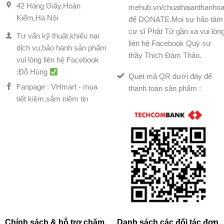
42 Hàng Giấy,Hoàn
mehub.vn/chuathaianthanhoa
Kiếm,Hà Nội
để DONATE.Mọi sự hảo tâm
cư sĩ Phật Tử gần xa vui lòn
Tư vấn kỹ thuật,khiếu nại
liên hệ Facebook Quý sư
dịch vụ,bảo hành sản phẩm
thầy Thích Đàm Thảo.
vui lòng liên hệ Facebook
:Đỗ Hùng
Quét mã QR dưới đây để
Fanpage : VHmart - mua
thanh toán sản phẩm :
tiết kiệm,sắm niềm tin
Chính sách & hỗ trợ chăm
Danh sách các đối tác đơn