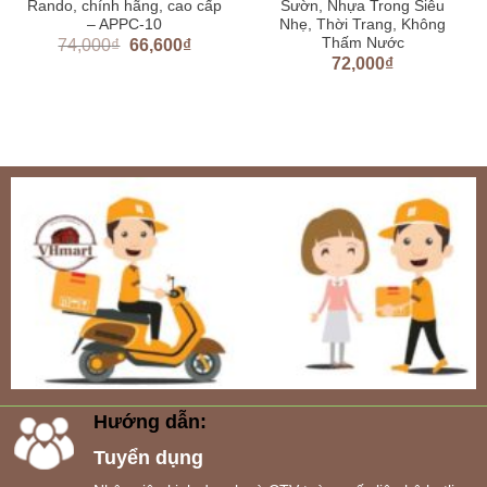
Rando, chính hãng, cao cấp
Sườn, Nhựa Trong Siêu
– APPC-10
Nhẹ, Thời Trang, Không
Thấm Nước
74,000
₫
66,600
₫
72,000
₫
Hướng dẫn:
Tuyển dụng