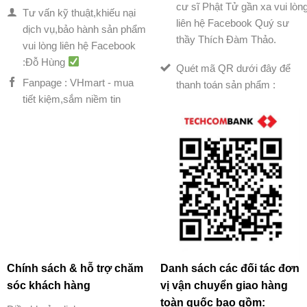
cư sĩ Phật Tử gần xa vui lòn
Tư vấn kỹ thuật,khiếu nại
liên hệ Facebook Quý sư
dịch vụ,bảo hành sản phẩm
thầy Thích Đàm Thảo.
vui lòng liên hệ Facebook
:Đỗ Hùng
Quét mã QR dưới đây để
Fanpage : VHmart - mua
thanh toán sản phẩm :
tiết kiệm,sắm niềm tin
Chính sách & hỗ trợ chăm
Danh sách các đối tác đơn
sóc khách hàng
vị vận chuyển giao hàng
toàn quốc bao gồm: