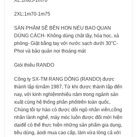
XL:1m65-1m70
2XL:1m70-1m75
SÀN PHÂM SẼ BÊN HON NÉU BAO QUAN
DÚNG CÁCH- Không dùng chât tây, hóa học, xà
phòng- Giặt bằng tay với nước sạch dưới 30°C-
Phoi và bảo quản noi thoáng mát
Giói thiêu RANDO
Công ty SX-TM RANG DÔNG (RANDO) được
thành lập từnǎm 1987, Từ khi được thành lập đến
nay, với kinh nghiệmnhiểu năm trong ngành sản
xuất cùng hệ thống phân phốitrên toàn quốc,
Chúng tôi tự hào có được dôi ngũ nhân viên,công
nhân lành nghể, máy móc luôn được đổi mới hiện
dạiđể có thể thực hiện những sản phẩm gia dụng,
tiêu dùng, áodi mua cao cấp, làm vừa lòng cả với