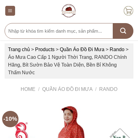
Skip
to
content
Search
for:
Trang chủ
>
Products
>
Quần Áo Đồ Đi Mưa
>
Rando
>
Áo Mưa Cao Cấp 1 Người Thời Trang, RANDO Chính
Hãng, Bít Sườn Bảo Vệ Toàn Diện, Bền Bỉ Không
Thấm Nước
HOME
/
QUẦN ÁO ĐỒ ĐI MƯA
/
RANDO
-10%