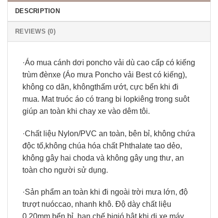
DESCRIPTION
REVIEWS (0)
·Áo mua cánh dơi poncho vải dù cao cấp có kiếng
trùm đènxe (Áo mưa Poncho vải Best có kiếng),
không co dãn, khôngthấm ướt, cực bển khi đi
mua. Mat truóc áo có trang bi lopkiêng trong suôt
giúp an toàn khi chay xe vào dêm tôi.
·Chất liệu Nylon/PVC an toàn, bên bỉ, không chứa
độc tố,không chúa hóa chất Phthalate tao dẻo,
không gây hai choda và không gây ung thư, an
toàn cho người sử dụng.
·Sản phẩm an toàn khi đi ngoài trời mưa lớn, độ
trượt nuóccao, nhanh khô. Độ dày chất liệu
0.20mm bển bỉ, hạn chế bịgió hât khi di xe máy.