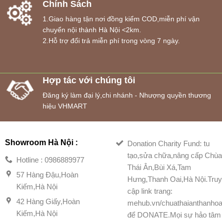
Chính Sách
1.Giao hàng tận nơi đồng kiểm COD,miễn phí vận
chuyển nội thành Hà Nội <2km.
2.Hỗ trợ đổi trả miễn phí trong vòng 7 ngày.
Hợp tác với chúng tôi
Đăng ký làm đại lý,chi nhánh - Nhượng quyền thương
hiệu VHMART
Showroom Hà Nội :
Donation Charity Fund: tu
tạo,sửa chữa,nâng cấp Chù
Hotline : 0986889977
Thái Ân,Bùi Xá,Tam
57 Hàng Đậu,Hoàn
Hưng,Thanh Oai,Hà Nội.Tru
Kiếm,Hà Nội
cập link trang:
42 Hàng Giấy,Hoàn
mehub.vn/chuathaianthanhoa
Kiếm,Hà Nội
để DONATE.Mọi sự hảo tâm