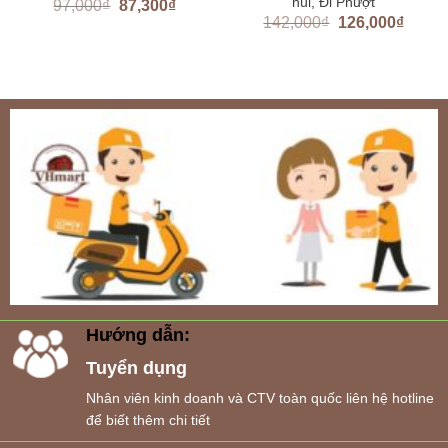
núi, Đi Phượt
97,000
₫
87,300
₫
142,000
₫
126,000
₫
Hướng dẫn:
Tuyển dụng
Nhân viên kinh doanh và CTV toàn quốc liên hệ hotline
để biết thêm chi tiết