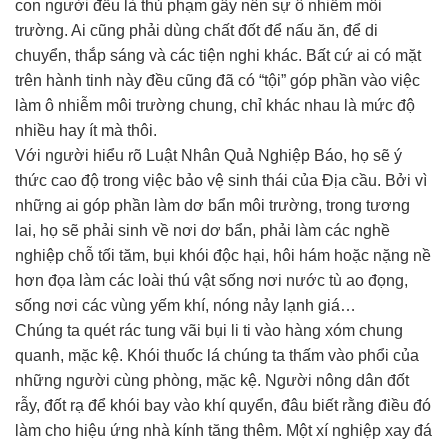
con người đều là thủ phạm gây nên sự ô nhiễm môi
trường. Ai cũng phải dùng chất đốt để nấu ăn, để di
chuyển, thắp sáng và các tiện nghi khác. Bất cứ ai có mặt
trên hành tinh này đều cũng đã có “tội” góp phần vào việc
làm ô nhiễm môi trường chung, chỉ khác nhau là mức độ
nhiều hay ít mà thôi.
Với người hiểu rõ Luật Nhân Quả Nghiệp Báo, họ sẽ ý
thức cao độ trong việc bảo vệ sinh thái của Địa cầu. Bởi vì
những ai góp phần làm dơ bẩn môi trường, trong tương
lai, họ sẽ phải sinh về nơi dơ bẩn, phải làm các nghề
nghiệp chỗ tối tăm, bụi khói độc hại, hôi hám hoặc nặng nề
hơn đọa làm các loài thú vật sống nơi nước tù ao đọng,
sống nơi các vùng yếm khí, nóng nảy lạnh giá…
Chúng ta quét rác tung vãi bụi li ti vào hàng xóm chung
quanh, mặc kệ. Khói thuốc lá chúng ta thấm vào phổi của
những người cùng phòng, mặc kệ. Người nông dân đốt
rẫy, đốt rạ để khói bay vào khí quyển, đâu biết rằng điều đó
làm cho hiệu ứng nhà kính tăng thêm. Một xí nghiệp xay đá