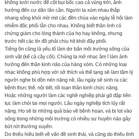
không tưới nước để cột bụi bốc cao cả vùng trời, ảnh
hưởng đến cư dân lân cận. Người ta xúm nhau thắp
nhang xông khói mờ mịt các đền chùa vào ngày lễ hội làm
nhiễm độc phổi lẫn cho nhau. Không biết thần linh có
chứng giám cho lòng thành của họ hay không, nhưng
trước hết các tín đồ phải chịu hít khói đầy phổi.
Tiếng ồn cũng là yếu tố làm dơ bẩn môi trường sống của
sinh vật (kể cả cây cối). Chúng ta mở nhạc ầm ĩ làm ảnh
hưởng đến thần kinh não của hàng xóm. Có những loại
nhạc không phù hợp với sở thích và thể tạng sẽ làm tâm lý
người nghe bị dồn nén nặng nề, lâu ngày sẽ sinh ra các
bệnh thực thể, nội tiết, rối loạn thần kinh chức năng.
Hoặc những người làm các nghề nghiệp phải gõ đập liên
tục làm chói tai mọi người. Lâu ngày nghiệp tích lũy rất
nặng. Họ sẽ bị những quả báo về bệnh hoạn, và bị lọt vào
sống trong những môi trường có nhiều sự huyên náo gây
bứt rứt thường xuyên.
Do thiếu hiểu biết về vấn đề sinh thái, và cũng do thiếu tình