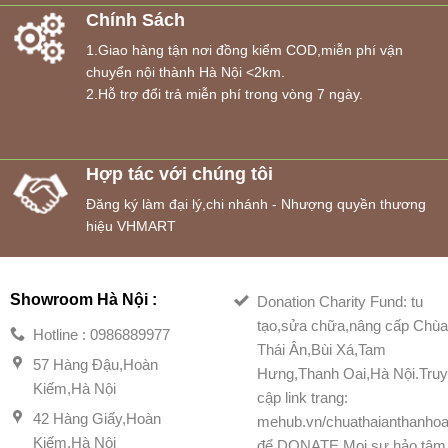
Chính Sách
1.Giao hàng tận nơi đồng kiểm COD,miễn phí vận
chuyển nội thành Hà Nội <2km.
2.Hỗ trợ đổi trả miễn phí trong vòng 7 ngày.
Hợp tác với chúng tôi
Đăng ký làm đại lý,chi nhánh - Nhượng quyền thương
hiệu VHMART
Showroom Hà Nội :
Donation Charity Fund: tu
tạo,sửa chữa,nâng cấp Chù
Hotline : 0986889977
Thái Ân,Bùi Xá,Tam
57 Hàng Đậu,Hoàn
Hưng,Thanh Oai,Hà Nội.Tru
Kiếm,Hà Nội
cập link trang:
42 Hàng Giấy,Hoàn
mehub.vn/chuathaianthanhoa
Kiếm,Hà Nội
để DONATE.Mọi sự hảo tâm