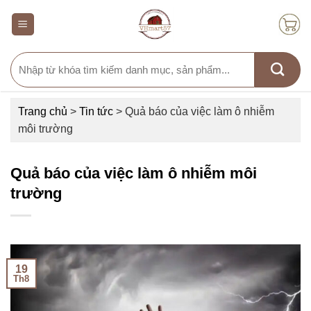
Skip
to
content
Search
for:
Trang chủ
>
Tin tức
>
Quả báo của việc làm ô nhiễm
môi trường
Quả báo của việc làm ô nhiễm môi
trường
19
Th8