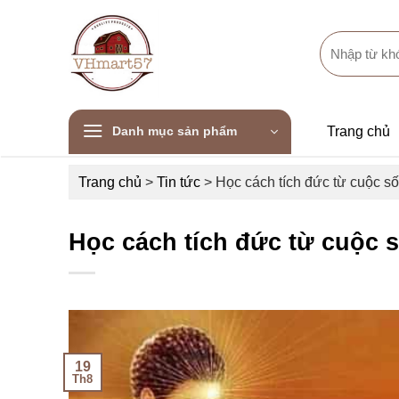
Skip
to
Search
content
for:
Danh mục sản phẩm
Trang chủ
Trang chủ
>
Tin tức
>
Học cách tích đức từ cuộc s
Học cách tích đức từ cuộc 
19
Th8