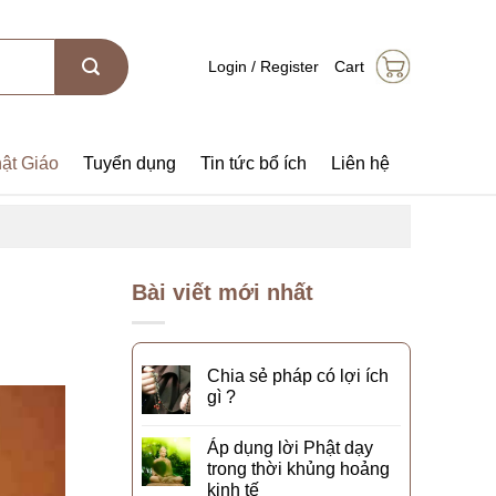
Login / Register
Cart
ật Giáo
Tuyển dụng
Tin tức bổ ích
Liên hệ
Bài viết mới nhất
Chia sẻ pháp có lợi ích
gì ?
Áp dụng lời Phật dạy
trong thời khủng hoảng
kinh tế