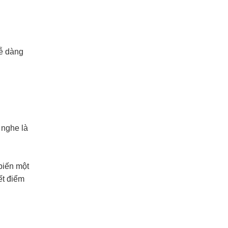
dễ dàng
 nghe là
biến một
ết điểm