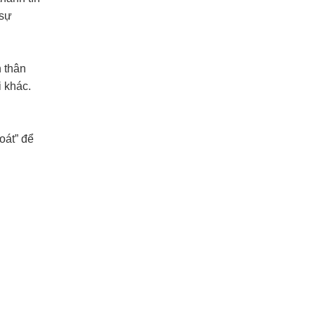
 sự
n thân
 khác.
oát” để