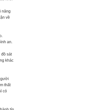
i năng
uận về
o.
ình an.
 đồ sát
ẳng khác
người
m thất
ì có
thành tín