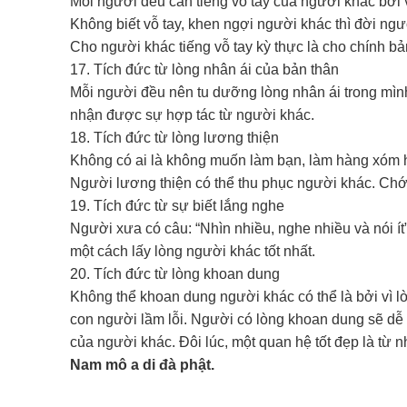
Mỗi người đều cần tiếng vỗ tay của người khác bởi 
Không biết vỗ tay, khen ngợi người khác thì đời ng
Cho người khác tiếng vỗ tay kỳ thực là cho chính bả
17. Tích đức từ lòng nhân ái của bản thân
Mỗi người đều nên tu dưỡng lòng nhân ái trong mìn
nhận được sự hợp tác từ người khác.
18. Tích đức từ lòng lương thiện
Không có ai là không muốn làm bạn, làm hàng xóm h
Người lương thiện có thể thu phục người khác. Chớ
19. Tích đức từ sự biết lắng nghe
Người xưa có câu: “Nhìn nhiều, nghe nhiều và nói í
một cách lấy lòng người khác tốt nhất.
20. Tích đức từ lòng khoan dung
Không thể khoan dung người khác có thể là bởi vì 
con người lầm lỗi. Người có lòng khoan dung sẽ dễ
của người khác. Đôi lúc, một quan hệ tốt đẹp là từ n
Nam mô a di đà phật.