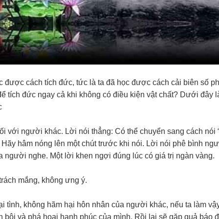
 được cách tích đức, tức là ta đã học được cách cải biên số p
ể tích đức ngay cả khi không có điều kiện vật chất? Dưới đây l
c
ối với người khác. Lời nói thẳng: Có thể chuyển sang cách nói 
: Hãy hâm nóng lên một chút trước khi nói. Lời nói phê bình ng
a người nghe. Một lời khen ngợi đúng lúc có giá trị ngàn vàng.
 trách mắng, không ưng ý.
 tình, không hãm hại hôn nhân của người khác, nếu ta làm vậy
n bội và phá hoại hạnh phúc của mình. Rồi lại sẽ gặp quả báo 