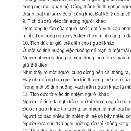
trong mọi mối quan hệ. Dùng thành tín thu phục ngư
thành thật thì làm việc gì cũng khó. Bất kể lý do gì 
9. Tích đức từ việc tôn trọng người khác
Đem lòng tự tôn của người khác đặt ở vị trí cao nh
mình. Tôn trọng người yếu kém hơn mình càng là đá
10. Tích đức từ giữ thể diện cho người khác
Ở một số tình huống việc “không nể mặt” là một thái 
Người phương đông rất xem trọng thể diện vì vậy ở 
giữ thể diện.
Nhìn thấy rõ một người cũng đừng nên chỉ thẳng ra, 
Hãy nhớ đừng bao giờ làm tổn thương thể diện của 
Trong một số tình huống, vạch trần người khác là mộ
11. Tích đức từ việc tín nhiệm người khác
Người có tính đa nghi trời sinh thì khó có người bạn
Được người khác tin tưởng, tín nhiệm là một loại h
Người có bao nhiêu tín nhiệm thì sẽ có bấy nhiêu cơ
Người xưa nói: “Đã nghi ngờ người thì không kết gia
12. Tích đức từ việc cho người khác sự thuận lợi