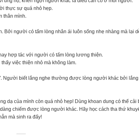
vì ủng hộ, khen ngợi người khác là điều cần có ở mỗi người.
ười thực sự quá nhỏ hẹp.
n thân mình.
h. Bởi người có tấm lòng nhân ái luôn sống nhẹ nhàng mà lại 
ay hợp tác với người có tấm lòng lương thiện.
 thấy việc thiện nhỏ mà không làm.
t”. Người biết lắng nghe thường được lòng người khác bởi lắng
lòng dạ của mình còn quá nhỏ hẹp! Dùng khoan dung có thể cải 
 dàng chiếm được lòng người khác. Hãy học cách tha thứ khuy
hẫn mà sinh ra đấy!