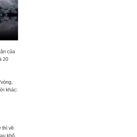
hận của
à 20
“vòng,
ười khác:
 thì về
đau khổ.