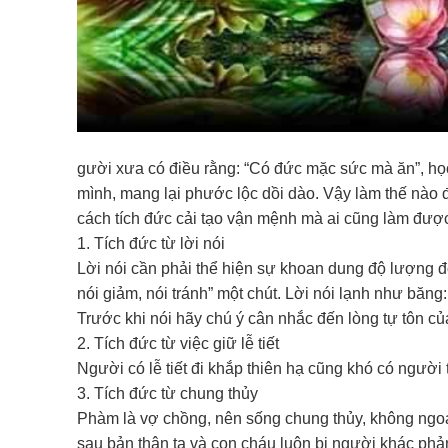
gười xưa có điều rằng: “Có đức mặc sức mà ăn”, học
mình, mang lại phước lộc dồi dào. Vậy làm thế nào đ
cách tích đức cải tạo vận mệnh mà ai cũng làm đượ
1. Tích đức từ lời nói
Lời nói cần phải thể hiện sự khoan dung độ lượng đ
nói giảm, nói tránh” một chút. Lời nói lạnh như băng
Trước khi nói hãy chú ý cân nhắc đến lòng tự tôn củ
2. Tích đức từ việc giữ lễ tiết
Người có lễ tiết đi khắp thiên hạ cũng khó có người
3. Tích đức từ chung thủy
Phàm là vợ chồng, nên sống chung thủy, không ngoại
sau bản thân ta và con cháu luôn bị người khác phả