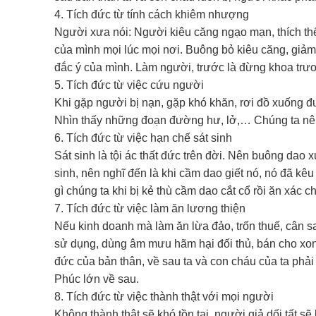
4. Tích đức từ tính cách khiêm nhượng
Người xưa nói: Người kiêu căng ngạo mạn, thích thể 
của mình mọi lúc mọi nơi. Buông bỏ kiêu căng, giảm
đắc ý của mình. Làm người, trước là đừng khoa trươ
5. Tích đức từ việc cứu người
Khi gặp người bị nạn, gặp khó khăn, rơi đồ xuống đư
Nhìn thấy những đoạn đường hư, lở,… Chúng ta nên
6. Tích đức từ việc hạn chế sát sinh
Sát sinh là tội ác thất đức trên đời. Nên buông da
sinh, nên nghĩ đến là khi cầm dao giết nó, nó đã kê
gì chúng ta khi bị kẻ thù cầm dao cắt cổ rồi ăn xác c
7. Tích đức từ việc làm ăn lương thiện
Nếu kinh doanh mà làm ăn lừa đảo, trốn thuế, cân sa
sử dụng, dùng âm mưu hãm hại đối thủ, bán cho xong
đức của bản thân, về sau ta và con cháu của ta phả
Phúc lớn về sau.
8. Tích đức từ việc thành thật với mọi người
Không thành thật sẽ khó tồn tại, người giả dối tất sẽ