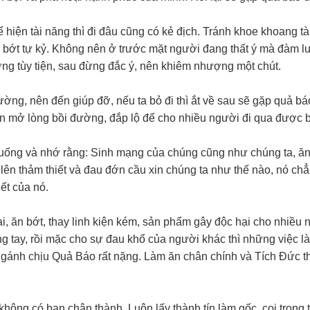
hiện tài năng thì đi đâu cũng có kẻ địch. Tránh khoe khoang tà
 bớt tự kỷ. Không nên ở trước mặt người đang thất ý mà đàm l
ng tùy tiện, sau đừng đắc ý, nên khiêm nhượng một chút.
ờng, nên đến giúp đỡ, nếu ta bỏ đi thì ắt về sau sẽ gặp quả bá
 mở lòng bồi đường, đắp lộ để cho nhiều người đi qua được b
o xuống và nhớ rằng: Sinh mạng của chúng cũng như chúng ta, ăn
u lên thảm thiết và đau đớn cầu xin chúng ta như thế nào, nó ch
hết của nó.
i, ăn bớt, thay linh kiện kém, sản phẩm gây độc hại cho nhiều 
 tay, rồi mặc cho sự đau khổ của người khác thì những việc là
i gánh chịu Quả Báo rất nặng. Làm ăn chân chính và Tích Đức th
 không có bạn chân thành. Luôn lấy thành tín làm gốc, coi trọng 