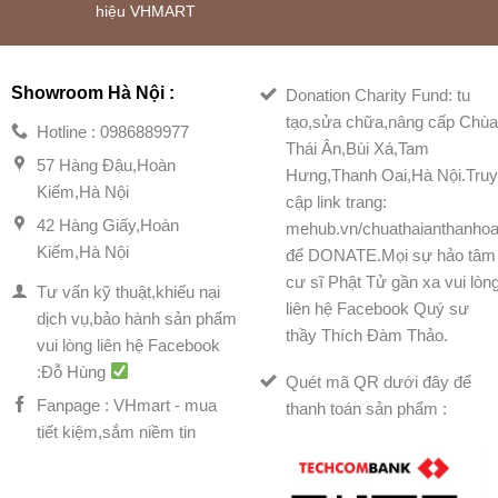
hiệu VHMART
Showroom Hà Nội :
Donation Charity Fund: tu
tạo,sửa chữa,nâng cấp Chù
Hotline : 0986889977
Thái Ân,Bùi Xá,Tam
57 Hàng Đậu,Hoàn
Hưng,Thanh Oai,Hà Nội.Tru
Kiếm,Hà Nội
cập link trang:
42 Hàng Giấy,Hoàn
mehub.vn/chuathaianthanhoa
Kiếm,Hà Nội
để DONATE.Mọi sự hảo tâm
cư sĩ Phật Tử gần xa vui lòn
Tư vấn kỹ thuật,khiếu nại
liên hệ Facebook Quý sư
dịch vụ,bảo hành sản phẩm
thầy Thích Đàm Thảo.
vui lòng liên hệ Facebook
:Đỗ Hùng
Quét mã QR dưới đây để
Fanpage : VHmart - mua
thanh toán sản phẩm :
tiết kiệm,sắm niềm tin