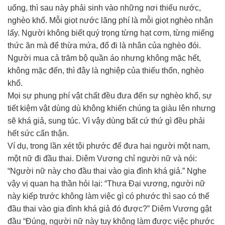
uống, thì sau này phải sinh vào những nơi thiếu nước,
nghèo khổ. Mỗi giọt nước lãng phí là mỗi giọt nghèo nhận
lấy. Người không biết quý trọng từng hạt cơm, từng miếng
thức ăn mà để thừa mứa, đổ đi là nhân của nghèo đói.
Người mua cả trăm bộ quần áo nhưng không mặc hết,
không mặc đến, thì đây là nghiệp của thiếu thốn, nghèo
khổ.
Mọi sự phung phí vật chất đều đưa đến sự nghèo khổ, sự
tiết kiệm vật dùng dù không khiến chúng ta giàu lên nhưng
sẽ khá giả, sung túc. Vì vậy dùng bất cứ thứ gì đều phải
hết sức cẩn thận.
Ví dụ, trong lần xét tội phước để đưa hai người một nam,
một nữ đi đầu thai. Diêm Vương chỉ người nữ và nói:
“Người nữ này cho đầu thai vào gia đình khá giả.” Nghe
vậy vị quan hạ thần hỏi lại: “Thưa Đại vương, người nữ
này kiếp trước không làm việc gì có phước thì sao có thể
đầu thai vào gia đình khá giả đó được?” Diêm Vương gật
đầu “Đúng, người nữ này tuy không làm được việc phước