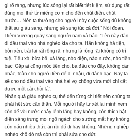
gì rõ ràng, nhưng lúc sống lại rất biết tiết kiệm, sử dụng rất
đúng mọi thứ từ miếng cơm cho đến chút điện, chút
nước… Nên ta thưởng cho người này cuộc sống dù không
thật sự giàu sang, nhưng sẽ sung túc cả đời.” Nói đoạn,
Diêm Vương quay sang người nam và bảo: “Tên này dẫn
đi đầu thai vào nhà nghèo kia cho ta. Hắn không hà tiện,
bỏn xẻn, trái lại rất rộng rãi nhưng là rộng rãi không có trí
tuệ. Tiêu xài bừa bãi xả láng, nào điện, nào nước, nào tiền
bạc. Gặp ai cũng móc tiền cho, bạ đâu cho đấy, không cân
nhắc, toàn cho người tiền để đi nhậu, đi đánh bạc. Nay ta
sẽ cho nó đầu thai vào nhà hai vợ chồng vừa mới chỉ cất
được một cái chòi lá”.
Nhân quả giàu nghèo cụ thể đến từng chi tiết nên chúng ta
phải hết sức cẩn thận. Mỗi người hãy tự xét lại mình xem
còn để vòi nước chảy lênh láng hay không, còn thích bật
điện sáng trưng mọi ngõ ngách cho sướng mắt hay không,
còn nấu nhiều thức ăn rồi đổ đi hay không. Những nghiệp
nghèo khổ đó mà còn thì phải sửa cho dứt.