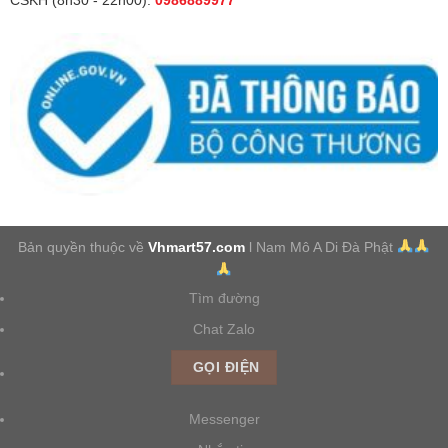
CSKH (8h30 - 22h00):
0986889977
Bản quyền thuộc về
Vhmart57.com
l Nam Mô A Di Đà Phật
Tìm đường
Chat Zalo
GỌI ĐIỆN
Messenger