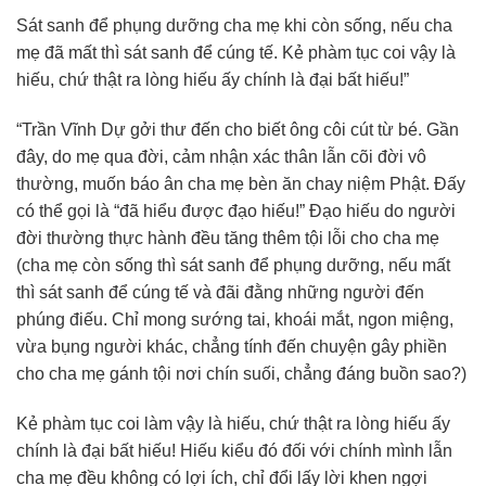
Sát sanh để phụng dưỡng cha mẹ khi còn sống, nếu cha
mẹ đã mất thì sát sanh để cúng tế. Kẻ phàm tục coi vậy là
hiếu, chứ thật ra lòng hiếu ấy chính là đại bất hiếu!”
“Trần Vĩnh Dự gởi thư đến cho biết ông côi cút từ bé. Gần
đây, do mẹ qua đời, cảm nhận xác thân lẫn cõi đời vô
thường, muốn báo ân cha mẹ bèn ăn chay niệm Phật. Đấy
có thể gọi là “đã hiểu được đạo hiếu!” Đạo hiếu do người
đời thường thực hành đều tăng thêm tội lỗi cho cha mẹ
(cha mẹ còn sống thì sát sanh để phụng dưỡng, nếu mất
thì sát sanh để cúng tế và đãi đằng những người đến
phúng điếu. Chỉ mong sướng tai, khoái mắt, ngon miệng,
vừa bụng người khác, chẳng tính đến chuyện gây phiền
cho cha mẹ gánh tội nơi chín suối, chẳng đáng buồn sao?)
Kẻ phàm tục coi làm vậy là hiếu, chứ thật ra lòng hiếu ấy
chính là đại bất hiếu! Hiếu kiểu đó đối với chính mình lẫn
cha mẹ đều không có lợi ích, chỉ đổi lấy lời khen ngợi