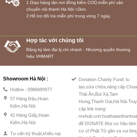
1.Giao hàng tận nơi đồng kiểm COD,miễn phí vận
chuyển nội thành Hà Nội <2km.
2.Hỗ trợ đổi trả miễn phí trong vòng 7 ngày.
Hợp tác với chúng tôi
Đăng ký làm đại lý,chi nhánh - Nhượng quyền thương
hiệu VHMART
Showroom Hà Nội :
Donation Charity Fund: tu
tạo,sửa chữa,nâng cấp Chù
Hotline : 0986889977
Thái Ân,Bùi Xá,Tam
57 Hàng Đậu,Hoàn
Hưng,Thanh Oai,Hà Nội.Tru
Kiếm,Hà Nội
cập link trang:
42 Hàng Giấy,Hoàn
mehub.vn/chuathaianthanhoa
Kiếm,Hà Nội
để DONATE.Mọi sự hảo tâm
cư sĩ Phật Tử gần xa vui lòn
Tư vấn kỹ thuật,khiếu nại