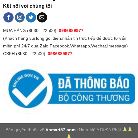
Kết nối với chúng tôi
MUA HÀNG (8h30 - 22h00):
0986889977
(Khách hàng vui lòng gọi điện,nhắn tin trực tiếp để được tư vấn
miễn phí 24/7 qua Zalo,Facebook,Whatsapp,Wechat,Imessage)
CSKH (8h30 - 22h00):
0986889977
Bản quyền thuộc về
Vhmart57.com
l Nam Mô A Di Đà Phật