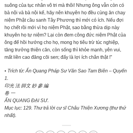
suông của tục nhân vô tri mà thôi! Nhưng ông vẫn còn có
bà nội và bà nội kế, hãy nên khuyên họ đều cùng ăn chay
niệm Phật cầu sanh Tây Phương thì mới có ích. Nếu đợi
họ chết rồi mới vì họ niệm Phật, sao bằng thừa dịp này
khuyên họ tự niệm? Lại còn đem công đức niệm Phật của
ông để hồi hướng cho họ, mong họ tiêu trừ túc nghiệp,
tăng trưởng thiện căn, còn sống thì khỏe mạnh, yên vui,
mất liền cao đăng cõi sen; đấy là lợi ích chân thật !”
• Trích từ: Ấn Quang Pháp Sư Văn Sao Tam Biên – Quyển
1.
印光 法 師文 鈔 參 編
卷 一
ẤN QUANG ĐẠI SƯ.
Mục lục: 129. Thư trả lời cư sĩ Châu Thiện Xương (thư thứ
nhất).