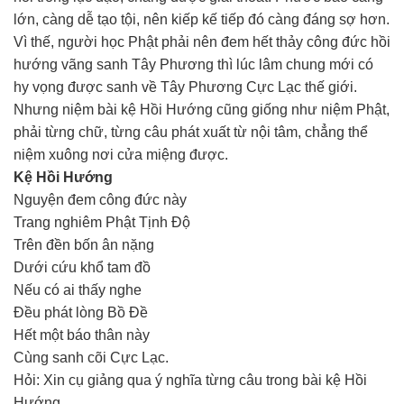
lớn, càng dễ tạo tội, nên kiếp kế tiếp đó càng đáng sợ hơn.
Vì thế, người học Phật phải nên đem hết thảy công đức hồi
hướng vãng sanh Tây Phương thì lúc lâm chung mới có
hy vọng được sanh về Tây Phương Cực Lạc thế giới.
Nhưng niệm bài kệ Hồi Hướng cũng giống như niệm Phật,
phải từng chữ, từng câu phát xuất từ nội tâm, chẳng thể
niệm xuông nơi cửa miệng được.
Kệ Hồi Hướng
Nguyện đem công đức này
Trang nghiêm Phật Tịnh Ðộ
Trên đền bốn ân nặng
Dưới cứu khổ tam đồ
Nếu có ai thấy nghe
Ðều phát lòng Bồ Ðề
Hết một báo thân này
Cùng sanh cõi Cực Lạc.
Hỏi: Xin cụ giảng qua ý nghĩa từng câu trong bài kệ Hồi
Hướng.