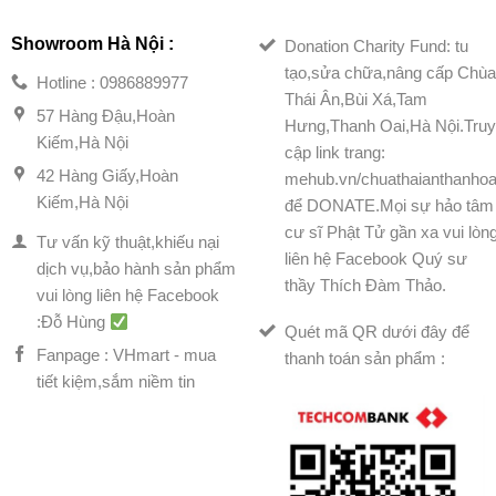
Showroom Hà Nội :
Donation Charity Fund: tu
tạo,sửa chữa,nâng cấp Chù
Hotline : 0986889977
Thái Ân,Bùi Xá,Tam
57 Hàng Đậu,Hoàn
Hưng,Thanh Oai,Hà Nội.Tru
Kiếm,Hà Nội
cập link trang:
42 Hàng Giấy,Hoàn
mehub.vn/chuathaianthanhoa
Kiếm,Hà Nội
để DONATE.Mọi sự hảo tâm
cư sĩ Phật Tử gần xa vui lòn
Tư vấn kỹ thuật,khiếu nại
liên hệ Facebook Quý sư
dịch vụ,bảo hành sản phẩm
thầy Thích Đàm Thảo.
vui lòng liên hệ Facebook
:Đỗ Hùng
Quét mã QR dưới đây để
Fanpage : VHmart - mua
thanh toán sản phẩm :
tiết kiệm,sắm niềm tin