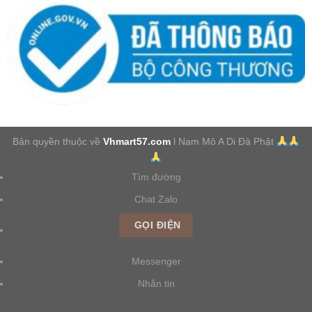
Bản quyền thuộc về
Vhmart57.com
l Nam Mô A Di Đà Phật
Tìm đường
Chat Zalo
GỌI ĐIỆN
Messenger
Nhắn tin