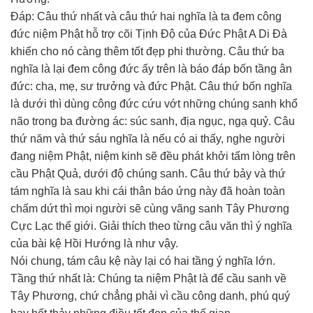
Ðáp: Câu thứ nhất và câu thứ hai nghĩa là ta đem công
đức niệm Phật hỗ trợ cõi Tịnh Ðộ của Ðức Phật A Di Ðà
khiến cho nó càng thêm tốt đẹp phi thường. Câu thứ ba
nghĩa là lại đem công đức ấy trên là báo đáp bốn tầng ân
đức: cha, mẹ, sư trưởng và đức Phật. Câu thứ bốn nghĩa
là dưới thì dùng công đức cứu vớt những chúng sanh khổ
não trong ba đường ác: súc sanh, địa ngục, ngạ quỷ. Câu
thứ năm và thứ sáu nghĩa là nếu có ai thấy, nghe người
đang niệm Phật, niệm kinh sẽ đều phát khởi tấm lòng trên
cầu Phật Quả, dưới độ chúng sanh. Câu thứ bảy và thứ
tám nghĩa là sau khi cái thân báo ứng này đã hoàn toàn
chấm dứt thì mọi người sẽ cùng vãng sanh Tây Phương
Cực Lạc thế giới. Giải thích theo từng câu văn thì ý nghĩa
của bài kệ Hồi Hướng là như vậy.
Nói chung, tám câu kệ này lại có hai tầng ý nghĩa lớn.
Tầng thứ nhất là: Chúng ta niệm Phật là để cầu sanh về
Tây Phương, chứ chẳng phải vì cầu công danh, phú quý