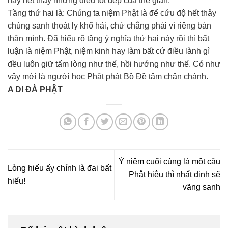
hay hết thảy những điều tốt đẹp của thế gian.
Tầng thứ hai là: Chúng ta niệm Phật là để cứu độ hết thảy
chúng sanh thoát ly khổ hải, chứ chẳng phải vì riêng bản
thân mình. Ðã hiểu rõ tầng ý nghĩa thứ hai này rồi thì bất
luận là niệm Phật, niệm kinh hay làm bất cứ điều lành gì
đều luôn giữ tấm lòng như thế, hồi hướng như thế. Có như
vậy mới là người học Phật phát Bồ Ðề tâm chân chánh.
A DI ĐÀ PHẬT
Ý niệm cuối cùng là một câu
Lòng hiếu ấy chính là đại bất
Phật hiệu thì nhất định sẽ
hiếu!
vãng sanh