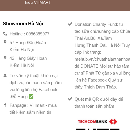
hiệu VHMART
Showroom Hà Nội :
Donation Charity Fund: tu
tạo,sửa chữa,nâng cấp Chù
Hotline : 0986889977
Thái Ân,Bùi Xá,Tam
57 Hàng Đậu,Hoàn
Hưng,Thanh Oai,Hà Nội.Tru
Kiếm,Hà Nội
cập link trang:
42 Hàng Giấy,Hoàn
mehub.vn/chuathaianthanhoa
Kiếm,Hà Nội
để DONATE.Mọi sự hảo tâm
cư sĩ Phật Tử gần xa vui lòn
Tư vấn kỹ thuật,khiếu nại
liên hệ Facebook Quý sư
dịch vụ,bảo hành sản phẩm
thầy Thích Đàm Thảo.
vui lòng liên hệ Facebook
:Đỗ Hùng
Quét mã QR dưới đây để
Fanpage : VHmart - mua
thanh toán sản phẩm :
tiết kiệm,sắm niềm tin