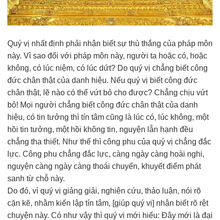
Quý vị nhất định phải nhận biết sự thù thắng của pháp môn
này. Vì sao đối với pháp môn này, người ta hoặc có, hoặc
không, có lúc niệm, có lúc dứt? Do quý vị chẳng biết công
đức chân thật của danh hiệu. Nếu quý vị biết công đức
chân thật, lẽ nào có thể vứt bỏ cho được? Chẳng chịu vứt
bỏ! Mọi người chẳng biết công đức chân thật của danh
hiệu, có tin tưởng thì tín tâm cũng là lúc có, lúc không, một
hồi tin tưởng, một hồi không tin, nguyện lẫn hạnh đều
chẳng tha thiết. Như thế thì công phu của quý vị chẳng đắc
lực. Công phu chẳng đắc lực, càng ngày càng hoài nghi,
nguyện càng ngày càng thoái chuyển, khuyết điểm phát
sanh từ chỗ này.
Do đó, vì quý vị giảng giải, nghiên cứu, thảo luận, nói rõ
cặn kẽ, nhằm kiến lập tín tâm, [giúp quý vị] nhận biết rõ rệt
chuyện này. Có như vậy thì quý vị mới hiểu: Đây mới là đại