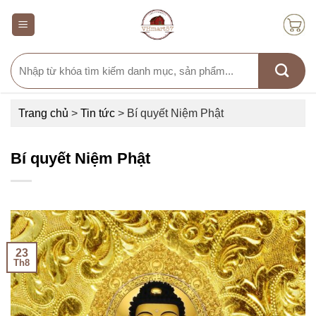
Skip
to
content
Search
for:
Trang chủ
>
Tin tức
>
Bí quyết Niệm Phật
Bí quyết Niệm Phật
23
Th8