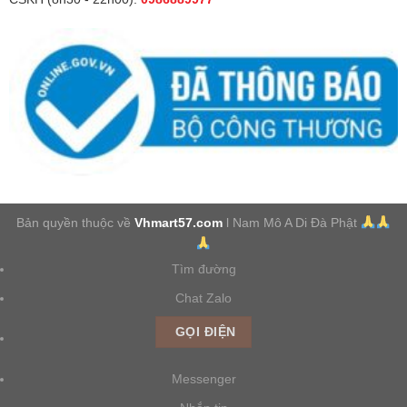
Bản quyền thuộc về
Vhmart57.com
l Nam Mô A Di Đà Phật
Tìm đường
Chat Zalo
GỌI ĐIỆN
Messenger