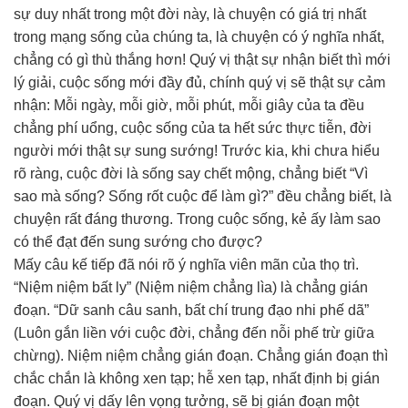
sự duy nhất trong một đời này, là chuyện có giá trị nhất
trong mạng sống của chúng ta, là chuyện có ý nghĩa nhất,
chẳng có gì thù thắng hơn! Quý vị thật sự nhận biết thì mới
lý giải, cuộc sống mới đầy đủ, chính quý vị sẽ thật sự cảm
nhận: Mỗi ngày, mỗi giờ, mỗi phút, mỗi giây của ta đều
chẳng phí uổng, cuộc sống của ta hết sức thực tiễn, đời
người mới thật sự sung sướng! Trước kia, khi chưa hiểu
rõ ràng, cuộc đời là sống say chết mộng, chẳng biết “Vì
sao mà sống? Sống rốt cuộc để làm gì?” đều chẳng biết, là
chuyện rất đáng thương. Trong cuộc sống, kẻ ấy làm sao
có thể đạt đến sung sướng cho được?
Mấy câu kế tiếp đã nói rõ ý nghĩa viên mãn của thọ trì.
“Niệm niệm bất ly” (Niệm niệm chẳng lìa) là chẳng gián
đoạn. “Dữ sanh câu sanh, bất chí trung đạo nhi phế dã”
(Luôn gắn liền với cuộc đời, chẳng đến nỗi phế trừ giữa
chừng). Niệm niệm chẳng gián đoạn. Chẳng gián đoạn thì
chắc chắn là không xen tạp; hễ xen tạp, nhất định bị gián
đoạn. Quý vị dấy lên vọng tưởng, sẽ bị gián đoạn một