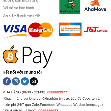
Hướng dẫn mua hàng
Đổi trả và bảo hành
Đăng ký thành viên VIP
Kết nối với chúng tôi
MUA HÀNG (8h30 - 22h00):
0986889977
(Khách hàng vui lòng gọi điện,nhắn tin trực tiếp để được tư vấn
miễn phí 24/7 qua Zalo,Facebook,Whatsapp,Wechat,Imessage)
CSKH (8h30 - 22h00):
0986889977