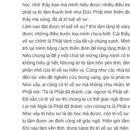
học, nhờ thầy bạn mà mình hiểu được nhiều điều trong 
phát ra từ tâm thanh tịnh như Đức Phật nhờ thiền đ
thầy mà sáng, đó là trí tuệ vô sư.
Làm sao đạt được trí tuệ vô sư? Khi tâm lặng lẽ sán
được những điều trước kia mình chưa biết. Cái thấy biế
vô sư chính là Phật tánh của tất cả chúng sanh. Mì
trở lại mình bằng cách thiền định để lóng lặng thân t
Nếu chúng ta để ý một chút sẽ mừng rằng mình có trí
không hiểu gì hết. Nhưng từ từ tâm hồn yên tĩnh, đem
phần nhỏ của trí vô sư hiện ra. Cũng như các nhà bác
đến lúc vấn đề nghiên cứu bừng sáng, gọi là phát m
Như vậy, ai cũng có trí vô sư mà không chịu nhận, k
Phật nói: “Ta là Phật đã thành, các ngươi là Phật sẽ 
Đã sẵn có trí vô sư thì chúng ta có thể giác ngộ đư
Lai nói Ngài là Phật đã thành, còn chúng ta là Phật 
Như vậy trí hữu sư là do học mà được, còn trí vô s
tu tâm được an định cũng sẽ giác ngộ. Hiện giờ tâm 
Khi nào tâm yên tĩnh, trong sáng thì trí vô sư sẽ hiện 