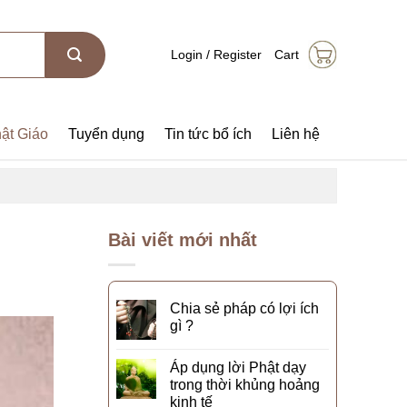
Login / Register
Cart
ật Giáo
Tuyển dụng
Tin tức bổ ích
Liên hệ
Bài viết mới nhất
Chia sẻ pháp có lợi ích
gì ?
Áp dụng lời Phật dạy
trong thời khủng hoảng
kinh tế