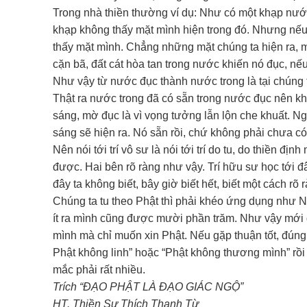
Trong nhà thiền thường ví dụ: Như có một khạp nướ
khạp không thấy mặt mình hiện trong đó. Nhưng nếu l
thấy mặt mình. Chẳng những mặt chúng ta hiện ra, m
cặn bã, đất cát hòa tan trong nước khiến nó đục, nếu
Như vậy từ nước đục thành nước trong là tại chúng 
Thật ra nước trong đã có sẵn trong nước đục nên kh
sáng, mờ đục là vì vọng tưởng lẫn lộn che khuất. Ngà
sáng sẽ hiện ra. Nó sẵn rồi, chứ không phải chưa có,
Nên nói tới trí vô sư là nói tới trí do tu, do thiền 
được. Hai bên rõ ràng như vậy. Trí hữu sư học tới đâu 
đây ta không biết, bây giờ biết hết, biết một cách rõ 
Chúng ta tu theo Phật thì phải khéo ứng dụng như Ngà
ít ra mình cũng được mười phần trăm. Như vậy mới gọi
mình mà chỉ muốn xin Phật. Nếu gặp thuận tốt, đúng
Phật không linh” hoặc “Phật không thương mình” rồi 
mắc phải rất nhiều.
Trích “ĐẠO PHẬT LÀ ĐẠO GIÁC NGỘ”
HT. Thiền Sư Thích Thanh Từ