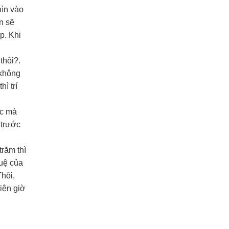
hìn vào
n sẽ
p. Khi
thôi?.
 không
ì trí
ọc mà
 trước
trăm thì
tuệ của
hôi,
iện giờ