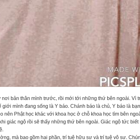
 nơi bản thân mình trước, rồi mới tới những thứ bên ngoài. Vì t
ế giới mình đang sống là Y báo. Chánh báo là chủ, Y báo là bạ
ho nên Phật học khác với khoa học ở chỗ khoa học tìm bên ngoà
hi giác ngộ rồi sẽ thấy những thứ bên ngoài. Giác ngộ tức biết r
ệ.
ường, mà bao gồm hai phần, trí tuệ hữu sư và trí tuệ vô sư. Chún