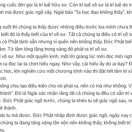
cuộc đời gọi là trí tuệ hữu sư. Còn trí tuệ vô sư là trí tuệ do 
ịnh mà được giác ngộ vậy. Ngài bảo “Ta học đạo không thầy”, k
g suốt thì chúng ta thấy được những điều trước kia mình chưa th
t đó là thấy biết của trí vô sư. Tất cả chúng ta điều có trí vô sư
nh có Phật tánh sẵn nhưng vì quên nên không thấy. Đức Phật biế
âm. Từ tâm lóng lặng trong sáng đó phát ra trí vô sư.
 vô sư. Như một quyển kinh, một lời giảng lúc mới đọc mới ngh
 ra đọc lại ta chợt hiểu ngay. Như vậy, cái hiểu ấy do ai dạy? 
 học, khi nghiên cứu một chương trình nào thì đặt hết tâm trí v
inh.
hông chịu tạo điều kiện cho nó phát ra, nên có mà như không. V
thành”. Đó là Ngài xác nhận rằng tất cả chúng ta đều có sẵn trí 
ợc. Đức Phật giác ngộ trước, chúng ta khéo tu sẽ giác ngộ sau,
sẽ thành.
ư do tu mà được. Đức Phật nhập định được giác ngộ, ngày nay 
chúng ta đang lăng xăng lộn xộn nên không thấy, không biết trí 
ra.