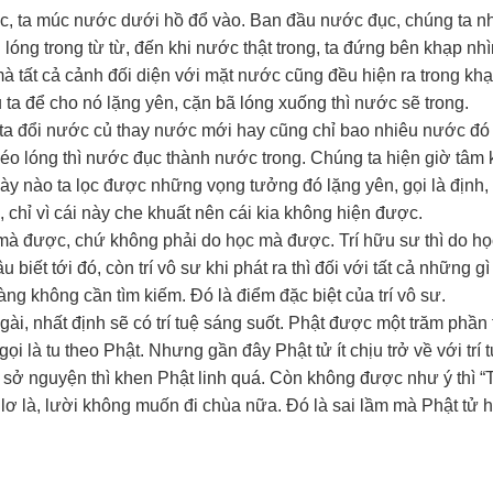
c, ta múc nước dưới hồ đổ vào. Ban đầu nước đục, chúng ta n
óng trong từ từ, đến khi nước thật trong, ta đứng bên khạp nhì
à tất cả cảnh đối diện với mặt nước cũng đều hiện ra trong khạ
 ta để cho nó lặng yên, cặn bã lóng xuống thì nước sẽ trong.
ta đổi nước củ thay nước mới hay cũng chỉ bao nhiêu nước đó 
éo lóng thì nước đục thành nước trong. Chúng ta hiện giờ tâm
y nào ta lọc được những vọng tưởng đó lặng yên, gọi là định, th
 chỉ vì cái này che khuất nên cái kia không hiện được.
định mà được, chứ không phải do học mà được. Trí hữu sư thì do h
biết tới đó, còn trí vô sư khi phát ra thì đối với tất cả những gì
ràng không cần tìm kiếm. Đó là điểm đặc biệt của trí vô sư.
i, nhất định sẽ có trí tuệ sáng suốt. Phật được một trăm phần 
 là tu theo Phật. Nhưng gần đây Phật tử ít chịu trở về với trí 
 sở nguyện thì khen Phật linh quá. Còn không được như ý thì “T
lơ là, lười không muốn đi chùa nữa. Đó là sai lầm mà Phật tử h