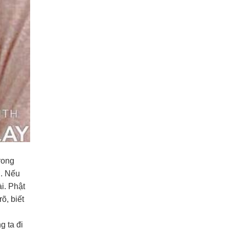
rong
n. Nếu
i. Phật
õ, biết
g ta đi