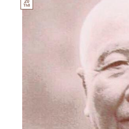
20
Th8