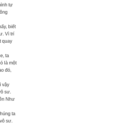
mình tự
hông
ấy, biết
. Vì trí
t quay
e, ta
Đó là một
ào đó,
ì vậy
vô sư.
 nên Như
chúng ta
vô sư.