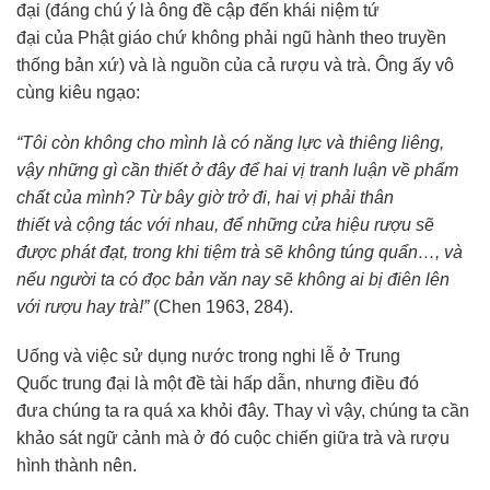
đại
(đáng chú ý là ông đề cập đến khái niệm
tứ
đại
của
Phật giáo
chứ không phải
ngũ hành
theo
truyền
thống
bản xứ) và là nguồn của cả rượu và trà. Ông ấy
vô
cùng
kiêu ngạo
:
“Tôi còn không cho mình là có
năng lực
và
thiêng liêng
,
vậy những gì
cần thiết
ở đây để hai vị
tranh luận
về phẩm
chất của mình? Từ bây giờ trở đi, hai vị phải
thân
thiết
và
cộng tác
với nhau
, để những cửa hiệu rượu sẽ
được phát đạt, trong khi tiệm trà sẽ không túng quẩn…, và
nếu người ta có đọc bản văn nay sẽ không ai bị điên lên
với rượu hay trà!”
(Chen 1963, 284).
Uống và việc
sử dụng
nước trong
nghi lễ
ở
Trung
Quốc
trung đại là một đề tài
hấp dẫn
, nhưng điều đó
đưa
chúng ta
ra quá xa khỏi đây. Thay
vì vậy
,
chúng ta
cần
khảo sát ngữ cảnh mà ở đó cuộc chiến giữa trà và rượu
hình thành nên.