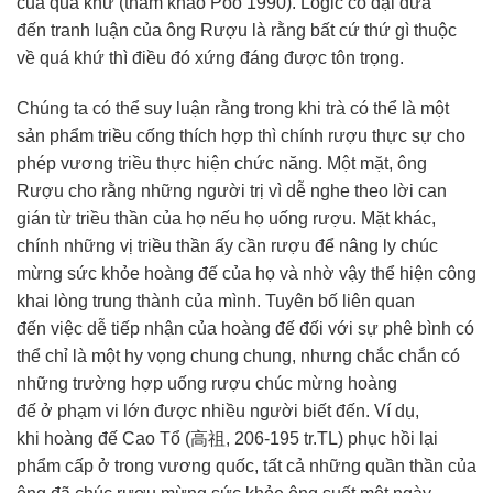
của
quá khứ
(
tham khảo
Poo 1990). Logic cổ đại đưa
đến
tranh luận
của ông Rượu là rằng bất cứ thứ gì thuộc
về
quá khứ
thì điều đó xứng đáng được
tôn trọng
.
Chúng ta
có thể
suy luận
rằng trong khi trà có thể là một
sản phẩm
triều cống
thích hợp
thì chính rượu thực sự
cho
phép
vương triều
thực hiện
chức năng
. Một mặt, ông
Rượu cho rằng những người trị vì dễ nghe theo lời
can
gián
từ triều thần của họ nếu họ uống rượu. Mặt khác,
chính những vị triều thần ấy cần rượu để nâng ly
chúc
mừng
sức khỏe
hoàng đế
của họ và nhờ vậy
thể hiện
công
khai
lòng trung thành
của mình.
Tuyên bố
liên quan
đến
việc dễ
tiếp nhận
của
hoàng đế
đối với sự
phê bình
có
thể chỉ là một
hy vọng
chung chung, nhưng
chắc chắn
có
những
trường hợp
uống rượu
chúc mừng
hoàng
đế
ở
phạm vi
lớn được nhiều người biết đến. Ví dụ,
khi
hoàng đế
Cao Tổ
(高祖, 206-195 tr.TL)
phục hồi
lại
phẩm cấp ở trong vương quốc, tất cả những quần thần của