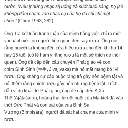
nước:
“Nếu [những nhạc sĩ] uống trà suốt buổi sáng, họ [sẽ
không] dám chạm vào nhạc cụ của họ dù chỉ chỉ một
chốc.”
(Chen 1963, 282).
Ông Trà
kết luận
tranh luận
của mình bằng việc chỉ ra một
vài hành xử
con người
liên quan đến
say rượu. Ông nói
rằng người ta không đến cửa hiệu rượu
cho đến
khi họ 14
hay 15 tuổi (có lẽ hàm ý rằng rượu là một
sở thích
do
thói
quen
). Ông đề cập đến
câu chuyện
Phật giáo
về con
chim
Sinh Sinh
(生生, Jivajivaka) mà nó
mất mạng
bởi vì
rượu. Ông kháng cự cáo buộc rằng trà gây nên bệnh tật và
nói thêm rằng chính rượu gây nên những bệnh tật. Trích
dẫn ví dụ khác từ
Phật giáo
, ông đề cập đến
A Xà
Thế
(Ajātaśatru), hoàng thái tứ nối ngôi của Ma-kiệt-đà vào
thời
Đức Phật
và con trai của vua
Bình Sa
Vương
(Bimbisāra), người đã
sát hại
cha mẹ
của mình vì
rượu.