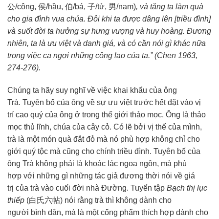
公/công, 侯/hầu, 伯/bá, 子/tử, 男/nam)
, và tặng ta làm quà
cho
gia đình
vua chúa. Đôi khi ta được dâng lên [triều đình]
và
suốt đời
ta hưởng sự hưng vượng và huy hoàng. Đương
nhiên, ta là
ưu việt
và
danh giá
, và có cần nói gì khác nữa
trong việc
ca ngợi
những
công lao
của ta.” (Chen 1963,
274-276).
Chúng ta
hãy
suy nghĩ
về việc khai khẩu của ông
Trà.
Tuyên bố
của ông về sự
ưu việt
trước hết đặt vào
vị
trí
cao quý của ông ở trong
thế giới
thảo mọc. Ông là thảo
mọc thủ lĩnh, chúa của cây cỏ. Có lẽ bởi vị thế của mình,
trà là một món quà đắt đỏ mà nó
phù hợp
không chỉ cho
giới
quý tộc
mà cũng cho chính triều đình.
Tuyên bố
của
ông Trà không phải là khoác lác
ngoa ngôn
, mà
phù
hợp
với những gì những
tác giả
đương thời nói về
giá
trị
của trà vào cuối đời nhà Đường. Tuyển tập
Bạch thị lục
thiếp
(白氏六帖) nói rằng trà thì không dành cho
người
bình dân
, mà là một
cống phẩm
thích hợp
dành cho