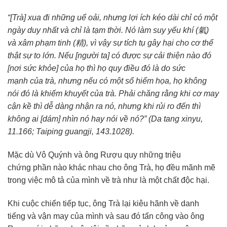
“[Trà] xua đi những
uể oải
, nhưng
lợi ích
kéo dài chỉ có một
ngày
duy nhất
và chỉ là tạm thời. Nó làm
suy yếu
khí (
氣
)
và
xâm phạm
tinh (
精
),
vì vậy
sự tích
tụ gây hại cho cơ thể
thật sự to lớn. Nếu [người ta] có được sự
cải thiện
nào đó
[nơi
sức khỏe
] của họ thì họ quy điều đó là do
sức
mạnh
của trà, nhưng nếu có một số hiểm họa, họ không
nói đó là khiếm khuyết của trà.
Phải chăng
rằng khi cơ may
cận kề thì dễ dàng
nhận ra
nó, nhưng khi
rủi ro
đến thì
không ai [dám] nhìn nó
hay nói
về nó?” (Da tang xinyu,
11.166; Taiping guangji, 143.1028).
Mặc dù Vô Quýnh và ông Rượu quy những
triệu
chứng
phần nào khác nhau cho ông Trà, họ đều mãnh mẽ
trong việc
mô tả
của mình về trà như là một chất
độc hại
.
Khi cuộc chiến
tiếp tục
, ông Trà lại kiêu hãnh về
danh
tiếng
và
vận may
của mình và sau đó tấn công vào ông