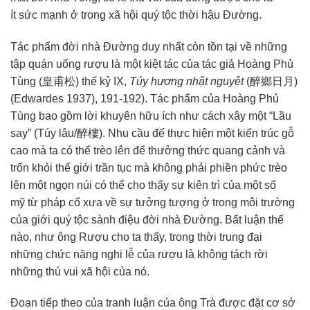
ít
sức mạnh
ở trong
xã hội
quý tộc
thời
hậu Đường
.
Tác phẩm
đời nhà Đường
duy nhất
còn
tồn tại
về những
tập quán uống rượu là một
kiệt tác
của
tác giả
Hoàng Phủ
Tùng (皇甫松) thế kỷ IX,
Túy hương
nhật nguyệt
(醉鄉日月)
(Edwardes 1937), 191-192).
Tác phẩm
của Hoàng Phủ
Tùng
bao gồm
lời khuyên
hữu ích như cách xây một “Lầu
say” (Túy lâu/醉樓). Nhu cầu để
thực hiện
một kiến trúc gỗ
cao mà ta có thể trèo lên để
thưởng thức
quang cảnh
và
trốn khỏi
thế giới
trần tục
mà không phải
phiền phức
trèo
lên một ngọn núi có thể cho thấy sự
kiên trì
của một số
mỹ
từ pháp
cổ xưa về sự tưởng tượng ở trong môi trường
của giới
quý tộc
sành điệu đời nhà Đường. Bất luận thế
nào, như ông Rượu cho ta thấy, trong thời trung đại
những
chức năng
nghi lễ
của rượu là không tách rời
những thú vui
xã hội
của nó.
Đoạn
tiếp theo
của
tranh luận
của ông Trà được đặt cơ sở