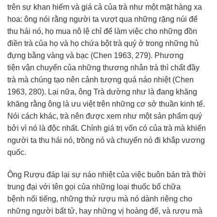
trên sự khan hiếm và giá cả của trà như một mặt hàng
xa
hoa
: ông nói rằng người ta
vượt qua
những rặng núi để
thu hái nó, họ mua
nô lệ
chỉ để làm việc cho những đồn
điền trà của họ và họ chứa bột trà quý ở trong những hủ
đựng bằng vàng và bạc (Chen 1963, 279).
Phương
tiện
vận chuyển của những
thương nhân
trà thì chất đầy
trà mà chúng tạo nên
cảnh tượng
quá náo nhiệt (Chen
1963, 280). Lại nữa, ông Trà dường như là đang khăng
khăng rằng ông là
ưu việt
trên những cơ sở thuần kinh tế.
Nói cách khác, trà nên được
xem như
một sản phẩm quý
bởi vì nó là độc nhất. Chính
giá trị
vốn có của trà mà khiến
người ta thu hái nó, trồng nó và chuyển nó đi khắp vương
quốc.
Ông Rượu
đáp lại
sự náo nhiệt của việc buôn bán trà thời
trung đại với tên gọi của những loại thuốc bổ chữa
bệnh
nổi tiếng
, những thứ rượu mà nó dành riêng cho
những người
bất tử
, hay những vị
hoàng đế
, và rượu mà