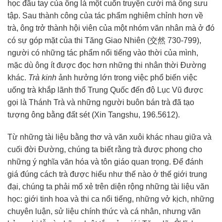
học
đầu tay của ông là một cuốn truyện cười mà ông sưu
tập. Sau
thành công
của
tác phẩm
nghiêm chỉnh
hơn về
trà, ông
trở thành
hội viên của một nhóm
văn nhân
mà ở đó
có sự góp mặt của
thi Tăng
Giao Nhiên (交然 730-799),
người có những
tác phẩm
nổi tiếng
vào thời của mình,
mặc dù ông ít được đọc hơn những thi nhân thời Đường
khác.
Trà kinh
ảnh hưởng
lớn trong việc
phổ biến
việc
uống trà khắp lãnh thổ
Trung Quốc
đến độ Lục Vũ được
gọi là Thánh Trà và những người buôn bán trà đã
tạo
tượng
ông bằng đất sét (Xin Tangshu, 196.5612).
Từ những
tài liệu
bằng thơ và
văn xuôi
khác nhau giữa và
cuối đời Đường,
chúng ta
biết rằng trà được phong cho
những
ý nghĩa
văn hóa
và
tôn giáo
quan trọng. Để
đánh
giá
đúng cách trà được hiểu như thế nào ở
thế giới
trung
đại,
chúng ta
phải mổ xẻ trên diện rộng những
tài liệu
văn
học
: giới
tinh hoa
và
thi ca
nổi tiếng
, những vở kịch, những
chuyên luận, sử liệu
chính thức
và
cá nhân
, nhưng văn