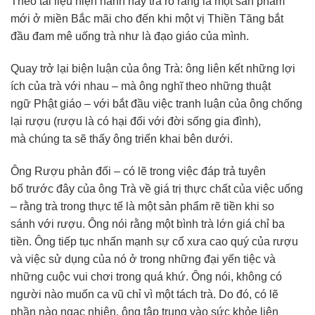
Theo
tài liệu
hiện hành
này trà
rõ ràng
là một sản phẩm
mới ở miền Bắc mãi
cho đến
khi một vị
Thiền Tăng
bắt
đầu
đam mê
uống trà như là
đạo giáo
của mình.
Quay trở lại
biện luận
của ông Trà: ông
liên kết
những
lợi
ích
của trà
với nhau
– mà ông nghĩ theo những
thuật
ngữ
Phật giáo
– với bắt đầu việc
tranh luận
của ông
chống
lại
rượu (rượu là có hại đối với
đời sống
gia đình
),
mà
chúng ta
sẽ thấy ông
triển khai
bên dưới.
Ông Rượu
phản đối
– có lẽ trong việc đáp trả
tuyên
bố
trước đây của ông Trà về
giá trị
thực chất
của việc uống
– rằng trà trong
thực tế
là một sản phẩm rẽ tiền khi
so
sánh
với rượu. Ông nói rằng một bình trà lớn giá chỉ ba
tiền. Ông
tiếp tục
nhấn mạnh
sự cổ xưa cao quý của rượu
và việc
sử dụng
của nó ở trong những đại yến tiệc và
những
cuộc vui
chơi trong
quá khứ
. Ông nói, không có
người nào muốn
ca vũ
chỉ vì một tách trà. Do đó, có lẽ
phần nào
ngạc nhiên
, ông tập trung vào
sức khỏe
liên