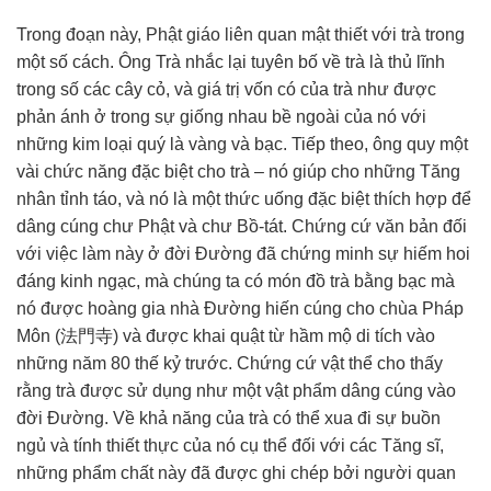
Trong đoạn này,
Phật giáo
liên quan
mật thiết
với trà trong
một số cách. Ông Trà nhắc lại
tuyên bố
về trà là thủ lĩnh
trong số các cây cỏ, và
giá trị
vốn có của trà như được
phản ánh ở trong sự giống nhau
bề ngoài
của nó với
những kim loại quý là vàng và bạc.
Tiếp theo
, ông quy một
vài
chức năng
đặc biệt
cho trà – nó giúp cho những Tăng
nhân
tỉnh táo
, và nó là một
thức uống
đặc biệt
thích hợp
để
dâng cúng chư Phật và chư Bồ-tát. Chứng cứ văn bản đối
với
việc làm
này ở đời Đường đã
chứng minh
sự hiếm hoi
đáng
kinh ngạc
, mà
chúng ta
có món đồ trà bằng bạc mà
nó được
hoàng gia
nhà Đường hiến cúng cho chùa
Pháp
Môn
(法門寺) và được khai quật từ hầm mộ
di tích
vào
những năm 80 thế kỷ trước. Chứng cứ vật thể cho thấy
rằng trà được
sử dụng
như một vật phẩm dâng cúng vào
đời Đường. Về khả năng của trà có thể xua đi sự
buồn
ngủ
và tính
thiết thực
của nó
cụ thể
đối với các Tăng sĩ,
những phẩm chất này đã được ghi chép bởi người
quan