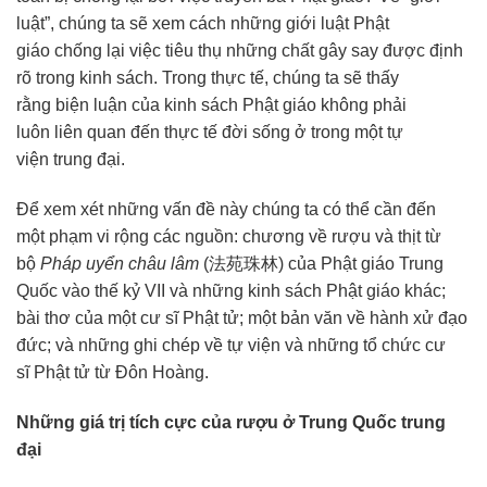
luật”,
chúng ta
sẽ xem cách những
giới luật
Phật
giáo
chống lại
việc
tiêu thụ
những chất gây say được định
rõ trong kinh sách. Trong
thực tế
,
chúng ta
sẽ thấy
rằng
biện luận
của kinh sách
Phật giáo
không phải
luôn
liên quan đến
thực tế
đời sống
ở trong một
tự
viện
trung đại.
Để
xem xét
những
vấn đề
này
chúng ta
có thể cần đến
một
phạm vi
rộng các nguồn: chương về rượu và thịt
từ
bộ
Pháp uyển châu lâm
(法苑珠林) của
Phật giáo Trung
Quốc
vào thế kỷ VII và những kinh sách
Phật giáo
khác;
bài thơ của một
cư sĩ
Phật tử
; một bản văn về hành xử
đạo
đức
; và những ghi chép về
tự viện
và những tổ chức
cư
sĩ
Phật tử
từ
Đôn Hoàng
.
Những
giá trị
tích cực
của rượu ở
Trung Quốc
trung
đại