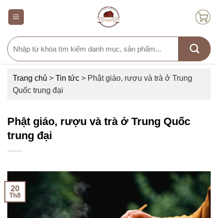
Skip
to
content
Search
for:
Trang chủ
>
Tin tức
>
Phật giáo, rượu và trà ở Trung
Quốc trung đại
Phật giáo, rượu và trà ở Trung Quốc
trung đại
20
Th8