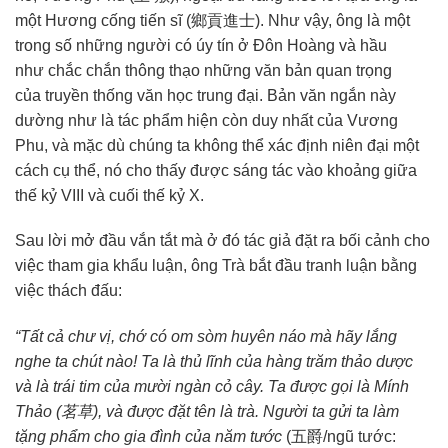
một Hương cống
tiến sĩ
(鄉貢進士). Như vậy, ông là một
trong số những người có úy tín ở
Đôn Hoàng
và hầu
như
chắc chắn
thông thạo
những văn bản quan trọng
của
truyền thống
văn học
trung đại. Bản văn ngắn này
dường như là
tác phẩm
hiện còn
duy nhất
của Vương
Phu, và mặc dù
chúng ta
không thể xác định niên đại
một
cách cụ thể
, nó cho thấy được
sáng tác
vào khoảng
giữa
thế kỷ VIII và cuối thế kỷ X.
Sau lời mở đầu
vắn tắt
mà ở đó
tác giả
đặt ra bối cảnh cho
việc
tham gia
khẩu luận, ông Trà bắt đầu
tranh luận
bằng
việc thách đấu:
“Tất cả chư vị, chớ có
om sòm
huyên náo mà hãy lắng
nghe ta chút nào! Ta là thủ lĩnh của hàng trăm thảo dược
và là trái tim của mười ngàn cỏ cây. Ta được gọi là Mính
Thảo (
茗草
), và được đặt tên là trà. Người ta gửi ta làm
tặng phẩm cho
gia đình
của năm tước
(五爵/ngũ tước: