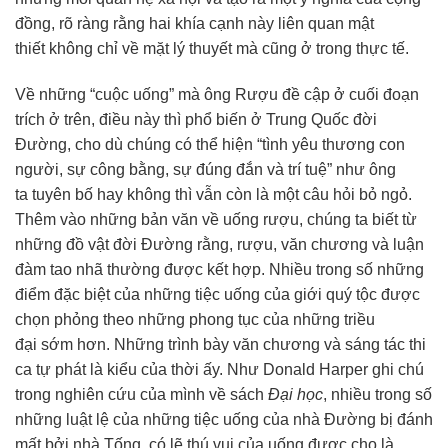
đồng
,
rõ ràng
rằng hai khía cạnh này
liên quan
mật
thiết
không chỉ về mặt
lý thuyết
mà cũng ở trong
thực tế
.
Về những “cuộc uống” mà ông Rượu đề cập ở cuối đoạn
trích ở trên, điều này thì
phổ biến
ở
Trung Quốc
đời
Đường, cho dù chúng có
thể hiện
“tình
yêu thương
con
người
, sự
công bằng
, sự
đúng đắn
và trí tuệ” như ông
ta
tuyên bố
hay không thì vẫn còn là một câu hỏi bỏ ngỏ.
Thêm vào những bản văn về uống rượu,
chúng ta
biết từ
những đồ vật đời Đường rằng, rượu,
văn chương
và
luận
đàm
tao nhã thường được
kết hợp
. Nhiều trong số những
điểm
đặc biệt
của những tiệc uống của giới
quý tộc
được
chọn phỏng theo những phong tục của những
triều
đại
sớm hơn. Những trình bày
văn chương
và
sáng tác
thi
ca
tự phát là kiểu của thời ấy. Như Donald Harper ghi chú
trong
nghiên cứu
của mình về sách
Đại học
, nhiều trong số
những
luật lệ
của những tiệc uống của nhà Đường bị đánh
mất bởi nhà Tống, có lẽ thú vui của uống được cho là