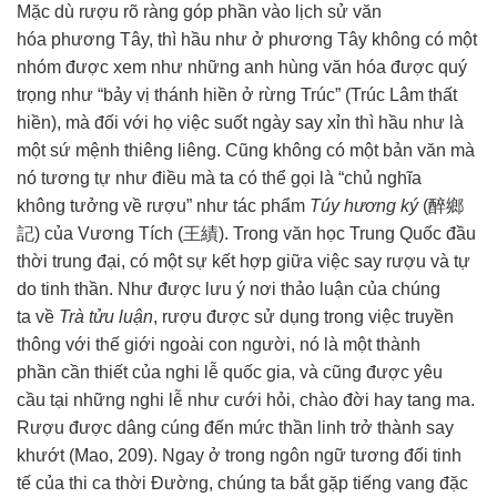
Mặc dù rượu
rõ ràng
góp phần vào
lịch sử
văn
hóa
phương Tây, thì hầu như ở phương Tây không có một
nhóm được
xem như
những
anh hùng
văn hóa
được
quý
trọng
như “bảy vị
thánh hiền
ở rừng Trúc” (
Trúc Lâm thất
hiền
), mà đối với họ việc suốt ngày say xỉn thì hầu như là
một sứ mệnh
thiêng liêng
. Cũng không có một bản văn mà
nó
tương tự
như điều mà ta có thể gọi là “chủ
nghĩa
không
tưởng về rượu” như
tác phẩm
Túy hương ký
(醉鄉
記) của Vương Tích (王績). Trong
văn học
Trung Quốc
đầu
thời trung đại, có một sự
kết hợp
giữa việc say rượu và
tự
do
tinh thần
. Như được
lưu ý
nơi
thảo luận
của
chúng
ta
về
Trà tửu luận
, rượu được
sử dụng
trong việc
truyền
thông
với
thế giới
ngoài
con người
, nó là một
thành
phần
cần thiết
của
nghi lễ
quốc gia
, và cũng được
yêu
cầu
tại những
nghi lễ
như cưới hỏi,
chào đời
hay tang ma.
Rượu được dâng cúng đến mức
thần linh
trở thành
say
khướt
(Mao, 209). Ngay ở trong
ngôn ngữ
tương đối
tinh
tế
của
thi ca
thời Đường,
chúng ta
bắt gặp
tiếng vang
đặc