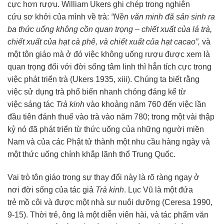
cực
hơn rượu. William Ukers ghi chép trong
nghiên
cứu
sơ khởi
của mình về trà:
“Nền
văn minh
đã sản sinh ra
ba
thức uống
không cồn quan trọng – chiết xuất của lá trà,
chiết xuất của hạt cà phê, và chiết xuất của hạt cacao”,
và
một
tôn giáo
mà ở đó việc không uống rượu được xem là
quan trọng đối với
đời sống
tâm linh
thì hẳn
tích cực
trong
việc phát triển trà (Ukers 1935, xiii).
Chúng ta
biết rằng
việc
sử dụng
trà
phổ biến
nhanh chóng
đáng kể
từ
việc
sáng tác
Trà kinh
vào khoảng
năm 760 đến việc lần
đầu tiên đánh thuế vào trà vào năm 780; trong một vài thập
kỷ nó đã phát triển từ
thức uống
của những người miền
Nam và của các
Phật tử
thành một nhu cầu hàng ngày và
một
thức uống
chính khắp lãnh thổ
Trung Quốc
.
Vai trò
tôn giáo
trong sự thay đổi này là
rõ ràng
ngay ở
nơi
đời sống
của
tác giả
Trà kinh
. Lục Vũ là một đứa
trẻ
mồ côi
và được một
nhà sư
nuôi dưỡng
(Ceresa 1990,
9-15).
Thời trẻ
, ông là một
diễn viên
hài, và
tác phẩm
văn