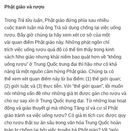
Phật giáo
và rượu
Trong
Trà tửu luận
,
Phật giáo
đứng phía sau nhiều
cuộc
tranh luận
mà ông Trà
sử dụng
chống lại
việc uống
rượu. Bây giờ
chúng ta
hãy
xem xét
cơ sở của một
vài
quan điểm
Phật giáo
này. Những phát ngôn
chỉ
trích
việc uống rượu
quá độ
có thể
tìm thấy
trong kinh
sách
Nho giáo
nhưng khái niệm bao quát hơn về “không
uống rượu” ở
Trung Quốc
trung đại thì hầu như có khả
năng là một nguồn
cảm hứng
Phật giáo
.
Chúng ta
có
thể
xem xét
quan điểm
này từ ba điểm: (1)
thế giới
quan;
(2)
giới luật
; và (3)
thực tiễn
. Với “thế giới quan”, tôi muốn
nói những
vấn đề
như những
giá trị
được
gán cho
rượu và
cho sự say xỉn ở
Trung Quốc
trung đại. Từ những loại
hoạt
động
và giáo thuyết gì mà những Tăng sĩ và
cư sĩ Phật
giáo
tránh xa việc uống rượu? Có
giá trị
tích cực
được quy
cho rượu thật sự ăn sâu trong
văn hóa
Trung Quốc
hoàn
toàn
bị
chống lại
bởi việc
truyền bá
Phật giáo? Về “giới