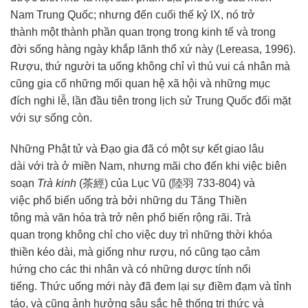
Nam
Trung Quốc
; nhưng đến cuối thế kỷ IX, nó
trở
thành
một
thành phần
quan trọng trong kinh tế và
trong
đời
sống hàng ngày khắp lãnh thổ xứ này (Lereasa, 1996).
Rượu, thứ người ta uống không chỉ vì thú vui
cá nhân
mà
cũng gia cố những mối quan hệ
xã hội
và những
mục
đích
nghi lễ
, lần đầu tiên
trong lịch sử
Trung Quốc
đối mặt
với sự sống còn.
Những
Phật tử
và Đạo gia đã có một sự
kết giao
lâu
dài
với trà ở miền Nam, nhưng mãi
cho đến
khi việc
biên
soạn
Trà kinh
(茶經) của Lục Vũ (陸羽 733-804) và
việc
phổ biến
uống trà bởi những du Tăng
Thiền
tông
mà
văn hóa
trà trở nên
phổ biến
rộng rãi
. Trà
quan
trọng không
chỉ cho việc
duy trì
những thời khóa
thiền kéo dài, mà giống như rượu, nó cũng tạo
cảm
hứng
cho các thi nhân và có những dược tính
nổi
tiếng
.
Thức uống
mới này đã đem lại sự
điềm đạm
và
tỉnh
táo
, và cũng
ảnh hưởng
sâu sắc
hệ thống
tri thức
và