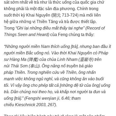
sát
sớm nhất về trà như là
thức uống
của
quốc gia
chứ
không phải là một đặc sản địa phương. Chính
trong
suốt
thời kỳ
Khai Nguyên (開元 713-724) mà mối
liên
hệ
giữa những vị
Thiền Tăng
và trà được
thiết lập
.
Trong
“Ghi lại những điều mắt thấy tai nghe” (Record of
Things Seen and Heard)
của Feng
chúng ta
thấy:
“Những người miền Nam thích uống [trà], nhưng
ban đầu
ít
người miền Bắc uống nó. Vào thời Khai Nguyên có
Pháp
sư
Hàng Ma
(
降魔
) của chùa Linh Nham (
靈巖寺
) trên
núi
Thái Sơn
(
泰山
)
. Ông năng nổ
truyền bá giáo
pháp
Thiền. Trong
nghiên cứu
về Thiền, ông
nhấn
mạnh
việc không ngủ nghỉ, và cũng không ăn vào buổi
tối.
Vì vậy
ông
cho phép
tất cả [những
đệ tử
của ông] uống
trà. Dân chúng noi theo họ, và khắp nơi người ta đun và
uống [trà].” (Fengshi wenjian ji, 6.46;
tham
chiếu
Kieschnick 2003, 267).