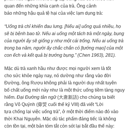
quan đến
những khía cạnh của trà. Ông
cảnh
báo
những
hậu quả
tệ hại của việc
lạm dụng
trà:
“Uống trà chỉ khiến đau lưng. [Nếu ai] uống quá nhiều, họ
sẽ bị bệnh bao tử. Nếu ai uống một tách trà một ngày, bụng
của người ấy sẽ giống
y như
một cái trống. Nếu ai uống trà
trong ba năm, người ấy
chắc chắn
có [
tướng mạo
] của một
con ếch và kết quả bị trướng bụng.” (Chen 1963), 281).
Mặc dù trà xanh hầu như được
mọi người
xem là tốt
cho
sức khỏe
ngày nay, nó dường như rằng vào đời
Đường, ông Rượu không phải là người
duy nhất
tuyên
bố
chất uống mới này như là một
thức uống
tiềm tàng nguy
hiểm.
Đại Đường tân ngữ
(大唐新語) cho
chúng ta
biết
rằng Vô Quýnh (毋煚 cuối thế kỷ VIII) đã viết “Lời
tựa
chống lại
việc uống trà”, ở một thời điểm nào đó vào
thời Khai Nguyên. Mặc dù
tác phẩm
đáng tiếc là không
còn
tồn tại
, một bản
tóm tắt
còn sót lại bắt đầu thế này: