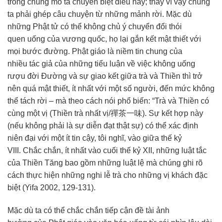
trong chúng
mô tả
chuyên biệt điều này; thay
vì vậy
chúng
ta
phải ghép
câu chuyện
từ những mảnh rời. Mặc dù
những
Phật tử
có
thể không
chủ ý
chuyển đổi
thói
quen
uống của vương quốc, họ lại gắn kết
mật thiết
với
mọi bước đường.
Phật giáo
là
niềm tin
chung của
nhiều
tác giả
của những tiểu luận về việc không uống
rượu đời Đường và sự giao kết giữa trà và Thiền thì trở
nên quá
mật thiết
,
ít nhất
với một số người, đến mức không
thể tách rời – mà theo cách nói
phổ biến
: “Trà và Thiền có
cùng một vị (Thiền trà nhất vị/禪茶一味). Sự
kết hợp
này
(
nếu không
phải là sự
diễn đạt
thật sự) có thể xác định
niên đại với một ít
tin cậy
, tôi nghĩ, vào giữa thế kỷ
VIII.
Chắc chắn
,
ít nhất
vào cuối thế kỷ XII, những luật tắc
của
Thiền Tăng
bao gồm
những
luật lệ
mà chúng ghi rõ
cách
thực hiện
những
nghi lễ
trà cho những vị khách
đặc
biệt
(Yifa 2002, 129-131).
Mặc dù ta có thể
chắc chắn
tiếp cận đề tài
ảnh