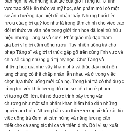
bản
nghi lễ
và những luật tắc của giới
Tăng lữ
. Ở lĩnh
vực
trao đổi
kiến thức
và mỹ học, sản phẩm mới có một
sự
ảnh hưởng
đặc biệt
dễ
nhận thấy
. Những buổi tiệc
rượu của giới
quý tộc
như là
trọng tâm
chính cho việc
trao
đổi
tri thức
và
văn hóa
trong giới
tinh hoa
đã loại trừ hữu
hiệu những Tăng sĩ và
cư sĩ Phật giáo
mộ đạo
tham
gia
bởi vì
giới cấm
uống rượu.
Tuy nhiên
uống trà
cho
phép
Tăng sĩ và giới
trí thức
gặp gỡ trên cùng lĩnh vực và
chia sẻ cùng những
giá trị
mỹ học.
Chư Tăng
và
những
học giả
như vậy
khám phá
và
thúc đẩy
một nền
tảng chung có thể
chấp nhận
lẫn nhau và ở trong việc
chọn lựa
thức uống
mới của họ. Trong khi trà có thể được
trồng trọt với khối lượng đủ cho sự
tiêu thụ
ở
phạm
vi
tương đối
lớn, thì nó được trình bày trong
văn
chương
như một sản phẩm khan hiếm
hấp dẫn
những
người
am hiểu
. Những bản văn thời Đường về trà xác tín
việc uống trà đem lại
cảm hứng
và
năng lượng
cần
thiết
cho cả
sáng tác
thi ca
và
thiền định
. Bởi vì sự
xuất