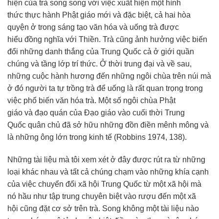
hiện
của trà song song với việc
xuất hiện
một
hình
thức
thực hành
Phật giáo
mới và
đặc biệt
, cả hai hòa
quyện ở
trong sáng
tạo
văn hóa
và uống trà được
hiểu
đồng nghĩa với
Thiền. Trà cũng
ảnh hưởng
việc
biến
đổi
những danh thắng của
Trung Quốc
cả ở giới
quần
chúng
và tầng lớp
trí thức
. Ở thời trung đại và về sau,
những cuộc
hành hương
đến những ngôi chùa trên núi mà
ở đó người ta tự trồng trà để uống là rất quan trọng trong
việc
phổ biến
văn hóa
trà. Một số ngôi chùa
Phật
giáo
và
đạo quán
của
Đạo giáo
vào cuối thời
Trung
Quốc
quân chủ đã
sở hữu
những đồn điền
mênh mông
và
là những ông lớn trong kinh tế (Robbins 1974, 138).
Những
tài liệu
mà tôi
xem xét
ở đây được rút ra từ những
loại khác nhau và tất cả chúng chạm vào những khía cạnh
của việc
chuyển đổi
xã hội
Trung Quốc
từ một
xã hội
mà
nó hầu như tập trung chuyên biệt vào rượu đến một
xã
hội
cũng đặt cơ sở trên trà. Song không một
tài liệu
nào