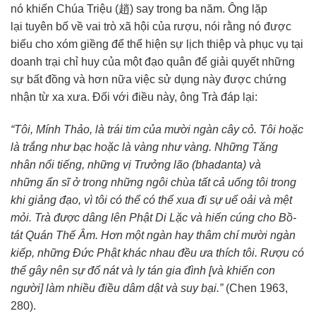
nó khiến Chúa Triệu (趙) say trong ba năm. Ông lặp
lại
tuyên bố
về
vai trò
xã hội
của rượu, nói rằng nó được
biếu cho
xóm giềng
để
thể hiện
sự
lịch thiệp
và
phục vụ
tại
doanh trại
chỉ huy
của một đạo quân để
giải quyết
những
sự bất đồng và hơn nữa việc
sử dụng
này được
chứng
nhận
từ xa xưa. Đối với điều này, ông Trà
đáp lại
:
“Tôi, Mính Thảo, là trái tim của mười ngàn cây cỏ. Tôi hoặc
là trắng như bạc hoặc là vàng như vàng. Những Tăng
nhân
nổi tiếng
, những vị
Trưởng lão
(bhadanta) và
những
ẩn sĩ
ở trong những ngôi chùa tất cả uống tôi trong
khi
giảng đạo
, vì tôi có thể có thể xua đi sự
uể oải
và
mệt
mỏi
. Trà được dâng lên
Phật Di Lặc
và hiến cúng cho Bồ-
tát
Quán Thế Âm
. Hơn một ngàn hay thâm chí mười ngàn
kiếp, những Đức
Phật khác nhau đều
ưa thích
tôi. Rượu có
thể gây nên sự đổ nát và ly tán
gia đình
[và khiến
con
người
] làm nhiều điều
dâm dật
và suy bại.”
(Chen 1963,
280).