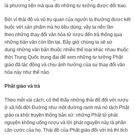
là
phương tiện
mà qua đó những
tư tưởng
được đổi trao.
Bởi vì
thái độ
và
vũ trụ
quan của người ta thường được kết
buộc với sản phẩm mà họ tiều dùng, vậy ta nên
lần
theo
những thay đổi
văn hóa
từ rượu đến trà thông qua
những bản văn còn
tồn tại
. Bây giờ
chúng ta
sẽ
sử
dụng
những văn bản thuộc nhiều thể loại khác nhau thuộc
thời
Trung Quốc
trung đại để xem những
tư tưởng
Phật
giáo
đã
tác động
và chịu
ảnh hưởng
của sự thay đổi
văn
hóa
này như thế nào.
Phật giáo
và trà
Theo một vài cách, có thể thấy những
thái độ
đối với rượu
ở
xã hội
đời Đường như một đường ranh mà nó tách
Phật
giáo
ra khỏi
truyền thống
bản xứ: những
Phật tử
phát
nguyện
không uống rượu và lời
phát nguyện
này là phần
căn cước của họ.
Thái độ
của
Phật giáo
đối với trà thì
tích