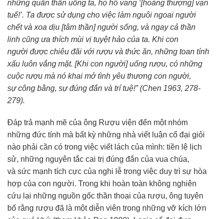
những quần thần uống ta, họ hô vang ‘[hoàng thượng] vạn
tuế!’. Ta được
sử dụng
cho
việc làm
nguôi ngoai người
chết và
xoa dịu
[
tâm thần
] người sống, và ngay cả
thần
linh
cũng
ưa thích
mùi vị
tuyệt hảo
của ta. Khi
con
người
được
chiêu đãi
với rượu và
thức ăn
, những toan
tính
xấu
luôn
vắng mặt
. [Khi
con người
] uống rượu, có những
cuộc rượu mà nó khai mở tình
yêu thương
con người
,
sự
công bằng
, sự
đúng đắn
và trí tuệ!” (Chen 1963, 278-
279).
Đáp trả mạnh mẽ của ông Rượu viện đến một nhóm
những đức tính mà bất kỳ những nhà viết luận cổ đại giỏi
nào phải cần có trong việc viết lách của mình:
tiền lệ
lịch
sử
, những nguyên tắc cai trị
đúng đắn
của vua chúa,
và
sức mạnh
tích cực
của
nghi lễ
trong việc
duy trì
sự
hòa
hợp
của
con người
. Trong khi
hoàn toàn
không
nghiên
cứu
lại những nguồn gốc
thần thoại
của rượu, ông
tuyên
bố
rằng rượu đã là một
diễn viên
trong những vỡ kích lớn