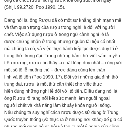
ông đã chúc rượu mừng
sức khỏe
ông suốt một ngày
(Shiji, 99.2720; Poo 1990, 15).
Đáng nói là, ông Rượu đã có một sự khẳng định mạnh mẽ
về tầm quan trọng của rượu trong
nghi lễ
đối với người
chết. Việc
sử dụng
rượu ở trong ngữ cảnh
nghi lễ
là
được
chứng nhận
ở trong những nguồn
tài liệu
cổ nhất
mà
chúng ta
có, và việc
thực hành
tiếp tục
được
duy trì
ở
trong thời trung đại. Trong những bản
chữ viết
sấm truyền
trên xương, rượu cho thấy là chất lỏng
duy nhất
– cùng với
một số tế lễ muông thú – được dâng cúng lên
thần
linh
và
tổ tiên
(Poo 1990, 17). Đối với những
gia đình
thời
trung đại, rượu là một thứ
cần thiết
cho việc
thực
hiện
đúng những
nghi lễ
đối với
tổ tiên
. Điều đang nói là
ông Rượu
rõ ràng
nối kết
sức mạnh
làm nguôi ngoai
người chết và khả năng làm khuây khỏa người sống.
Nếu
chúng ta
suy nghĩ
cách rượu được
sử dụng
ở
Trung
Quốc
truyền thống
(và
thực ra
ở những
nơi khác
) để gia cố
những mối quan hệ
xã hội
và tạo ra một
ý nghĩa
của
cộng