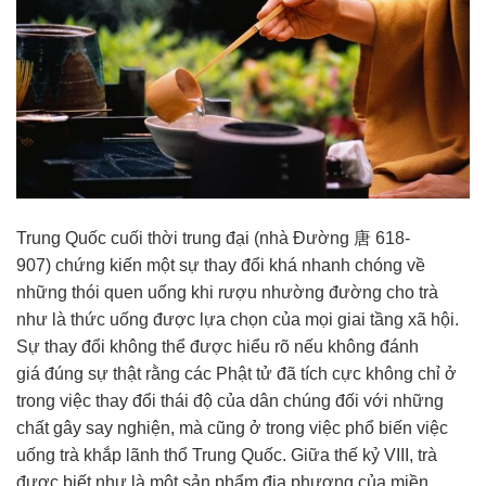
Trung Quốc
cuối thời trung đại (nhà Đường 唐 618-
907)
chứng kiến
một sự thay đổi khá nhanh chóng về
những
thói quen
uống khi rượu nhường đường cho trà
như là
thức uống
được
lựa chọn
của mọi giai tầng
xã hội
.
Sự thay đổi không thể được
hiểu rõ
nếu không
đánh
giá
đúng
sự thật
rằng các
Phật tử
đã
tích cực
không chỉ ở
trong việc thay đổi
thái độ
của dân chúng đối với những
chất gây say nghiện, mà cũng ở trong việc
phổ biến
việc
uống trà khắp lãnh thổ
Trung Quốc
. Giữa thế kỷ VIII, trà
được biết như là một sản phẩm địa phương của miền