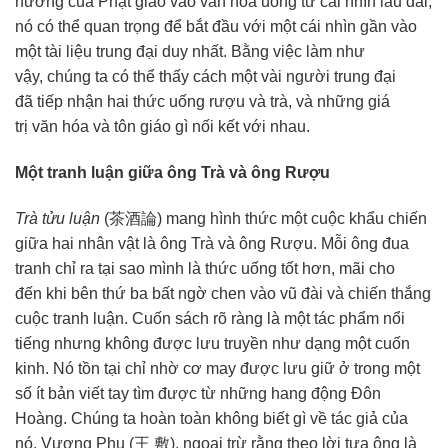
hưởng
của
Phật giáo
vào
văn hóa
uống từ cái nhìn
lâu dài
,
nó có thể quan trọng để bắt đầu với một cái nhìn gần vào
một
tài liệu
trung đại
duy nhất
. Bằng
việc làm
như
vậy,
chúng ta
có thể thấy cách một vài người trung đại
đã
tiếp nhận
hai
thức uống
rượu và trà, và những
giá
trị
văn hóa
và
tôn giáo
gì nối kết
với nhau
.
Một
tranh luận
giữa ông Trà và ông Rượu
Trà tửu luận
(茶酒論) mang
hình thức
một cuộc khẩu chiến
giữa hai nhân vật là ông Trà và ông Rượu. Mỗi ông
đua
tranh
chỉ ra tại sao mình là
thức uống
tốt hơn
, mãi
cho
đến
khi bên thứ ba bất ngờ chen vào vũ đài và chiến thắng
cuộc
tranh luận
. Cuốn sách
rõ ràng
là một
tác phẩm
nổi
tiếng
nhưng không được
lưu truyền
như dạng một cuốn
kinh. Nó
tồn tại
chỉ nhờ cơ may được lưu giữ ở trong một
số ít bản viết tay tìm được từ những hang động
Đôn
Hoàng
.
Chúng ta
hoàn toàn
không biết gì về
tác giả
của
nó, Vương Phu (王 敷), ngoại trừ rằng theo lời tựa ông là