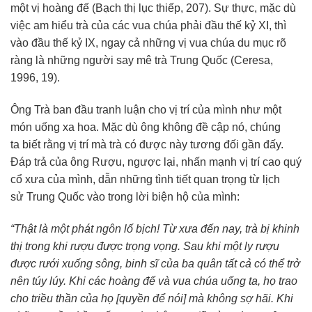
một vị
hoàng đế
(Bạch thị lục thiếp, 207). Sự thực, mặc dù
việc
am hiểu
trà của các vua chúa phải đầu thế kỷ XI, thì
vào đầu thế kỷ IX, ngay cả những vị vua chúa
du mục
rõ
ràng
là những người say mê trà
Trung Quốc
(Ceresa,
1996, 19).
Ông Trà
ban đầu
tranh luận
cho
vị trí
của mình như một
món uống
xa hoa
. Mặc dù ông không đề cập nó,
chúng
ta
biết rằng
vị trí
mà trà có được này
tương đối
gần đấy.
Đáp trả của ông Rượu, ngược lại,
nhấn mạnh
vị trí
cao quý
cổ xưa của mình, dẫn những tình tiết quan trọng từ
lịch
sử
Trung Quốc
vào trong lời
biện hộ
của mình:
“Thật là một phát ngôn lố bịch! Từ xưa
đến nay
, trà bị khinh
thị trong khi rượu được
trọng vọng
. Sau khi một ly rượu
được rưới xuống sông, binh sĩ của
ba quân
tất cả có thể trở
nên túy lúy. Khi các
hoàng đế
và vua chúa uống ta, họ trao
cho triều thần của họ [quyền để nói] mà không
sợ hãi
. Khi