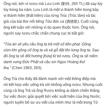
Ông nói, bởi vì rượu mà
Lưu Linh
(劉伶, 265 TL) đã say túy
lúy trong ba năm.
Lưu Linh
là một vị
thánh hiền
trong bảy
vị
thánh hiền
(
thất hiền
) của
rừng Trúc
(
Trúc lâm
) và
tác
giả
của bài thơ
nổi tiếng
Tửu đức ca
(酒徳歌).
Cuối cùng
,
ông
kết luận
với những ví dụ
quen thuộc
hơn. Ông nói,
người say rượu
chắc chắn
chung cục
bị bắt
giữ:
“Tòa án sẽ
yêu cầu
ông ta trả một số tiền phạt.
Gông
cùm
lớn gông cổ ông ta và xà gỗ đặt lên lưng ông ta. Sau
đó ông ta sẽ
đốt hương
[hứa]
từ bỏ
rượu. Ông ta sẽ niệm
danh xưng
Đức Phật
và
cầu xin
Ngọc Hoàng
thứ
tha
.”
(Chen 1963, 283).
Ông Trà cho thấy đã đánh mạnh với một
thông điệp
mà
nó
kết hợp
việc uống trà với không uống rượu. Nhưng
cuối
cùng
cả ông Trà và ông Rượu không ai dành chiến thắng.
Sự việc được
giải quyết
bởi việc
xuất hiện
của ông Nước,
người
tuyên bố
sự
ưu việt
của mình như là một trong
Tứ