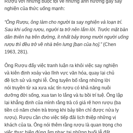
Rượu với những
buộc tội
về những
ảnh hưởng
gây say
nghiện của
thức uống
mạnh:
“Ông Rượu, ông làm cho người ta say nghiện và
loạn trí
.
Sau khi uống rượu, người ta trở nên lắm lời.
Trước mặt
bàn
dân
thiên hạ
trên đường,
ít nhất
bảy trong mười người uống
rượu thì đều
trở về
nhà trên lưng [bạn của họ].”
(Chen
1963, 281).
Ông Rượu đẩy việc
tranh luận
ra khỏi việc say nghiện
và
kiên định
xoáy vào lĩnh vực
văn hóa
, quay lại
chủ
đề
lịch sử
và
nghi lễ
. Ông
tuyên bố
rằng những
lời
nói
truyền từ xa xưa xác tín rượu có khả năng
nuôi
dưỡng
đời sống
, xua tan
lo lắng
và tu bồi
trí tuệ
. Ông lập
lại khẳng định của mình rằng trà có giá rẽ hơn rượu (ba
tiền có năm chén trà trong khi bảy tiền chỉ được nửa ly
rượu). Rượu cần cho việc
tiếp đãi
lịch thiệp
những vị
khách của ta. Ông nói thêm rằng rượu là quan trọng cho
việc
thực hiện
đúng
âm nhạc
tại những
buổi lễ
đất