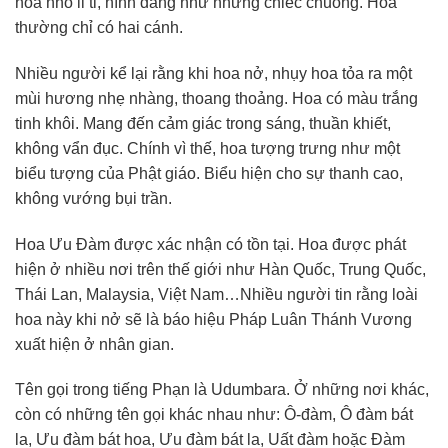
hoa nhỏ li ti, hình dáng như những chiếc chuông. Hoa
thường chỉ có hai cánh.
Nhiều người kể lại rằng khi hoa nở, nhụy hoa tỏa ra một
mùi hương nhẹ nhàng, thoang thoảng. Hoa có màu trắng
tinh khôi. Mang đến cảm giác trong sáng, thuần khiết,
không vẩn đục. Chính vì thế, hoa tượng trưng như một
biểu tượng của Phật giáo. Biểu hiện cho sự thanh cao,
không vướng bụi trần.
Hoa Ưu Đàm được xác nhận có tồn tại. Hoa được phát
hiện ở nhiều nơi trên thế giới như Hàn Quốc, Trung Quốc,
Thái Lan, Malaysia, Việt Nam…Nhiều người tin rằng loài
hoa này khi nở sẽ là báo hiệu Pháp Luân Thánh Vương
xuất hiện ở nhân gian.
Tên gọi trong tiếng Phạn là Udumbara. Ở những nơi khác,
còn có những tên gọi khác nhau như: Ô-đàm, Ô đàm bát
la, Ưu đàm bát hoa, Ưu đàm bát la, Uất đàm hoặc Đàm