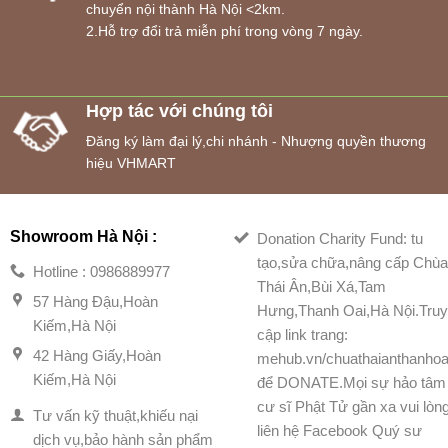
chuyển nội thành Hà Nội <2km.
2.Hỗ trợ đổi trả miễn phí trong vòng 7 ngày.
Hợp tác với chúng tôi
Đăng ký làm đại lý,chi nhánh - Nhượng quyền thương
hiệu VHMART
Showroom Hà Nội :
Donation Charity Fund: tu
tạo,sửa chữa,nâng cấp Chù
Hotline : 0986889977
Thái Ân,Bùi Xá,Tam
57 Hàng Đậu,Hoàn
Hưng,Thanh Oai,Hà Nội.Tru
Kiếm,Hà Nội
cập link trang:
42 Hàng Giấy,Hoàn
mehub.vn/chuathaianthanhoa
Kiếm,Hà Nội
để DONATE.Mọi sự hảo tâm
cư sĩ Phật Tử gần xa vui lòn
Tư vấn kỹ thuật,khiếu nại
liên hệ Facebook Quý sư
dịch vụ,bảo hành sản phẩm