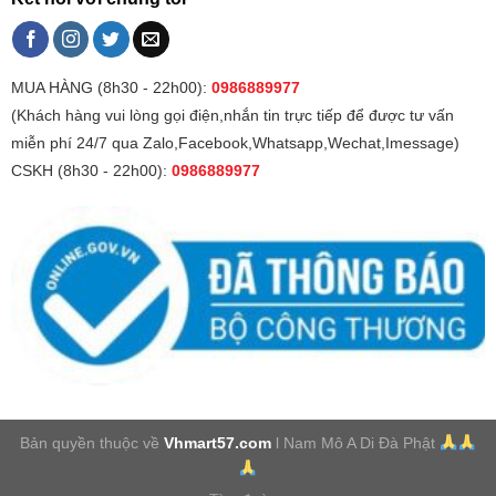
MUA HÀNG (8h30 - 22h00):
0986889977
(Khách hàng vui lòng gọi điện,nhắn tin trực tiếp để được tư vấn
miễn phí 24/7 qua Zalo,Facebook,Whatsapp,Wechat,Imessage)
CSKH (8h30 - 22h00):
0986889977
Bản quyền thuộc về
Vhmart57.com
l Nam Mô A Di Đà Phật