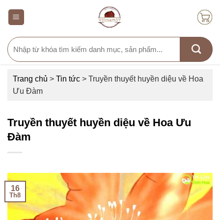
Skip
to
content
Search
for:
Trang chủ
>
Tin tức
>
Truyền thuyết huyền diệu về Hoa
Ưu Đàm
Truyền thuyết huyền diệu về Hoa Ưu
Đàm
16
Th8