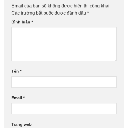
Email của bạn sẽ không được hiển thị công khai.
Các trường bắt buộc được đánh dấu
*
Bình luận
*
Tên
*
Email
*
Trang web