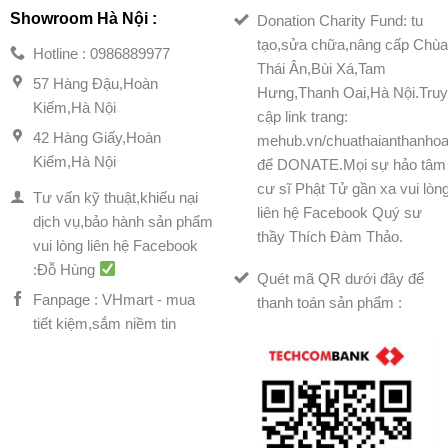
Showroom Hà Nội :
Donation Charity Fund: tu
tạo,sửa chữa,nâng cấp Chù
Hotline : 0986889977
Thái Ân,Bùi Xá,Tam
57 Hàng Đậu,Hoàn
Hưng,Thanh Oai,Hà Nội.Tru
Kiếm,Hà Nội
cập link trang:
42 Hàng Giấy,Hoàn
mehub.vn/chuathaianthanhoa
Kiếm,Hà Nội
để DONATE.Mọi sự hảo tâm
cư sĩ Phật Tử gần xa vui lòn
Tư vấn kỹ thuật,khiếu nại
liên hệ Facebook Quý sư
dịch vụ,bảo hành sản phẩm
thầy Thích Đàm Thảo.
vui lòng liên hệ Facebook
:Đỗ Hùng
Quét mã QR dưới đây để
Fanpage : VHmart - mua
thanh toán sản phẩm :
tiết kiệm,sắm niềm tin