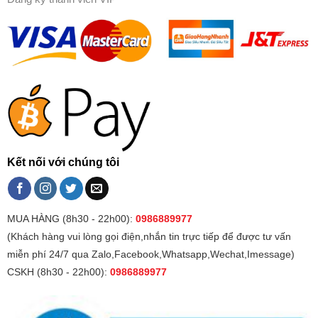
Kết nối với chúng tôi
MUA HÀNG (8h30 - 22h00):
0986889977
(Khách hàng vui lòng gọi điện,nhắn tin trực tiếp để được tư vấn
miễn phí 24/7 qua Zalo,Facebook,Whatsapp,Wechat,Imessage)
CSKH (8h30 - 22h00):
0986889977