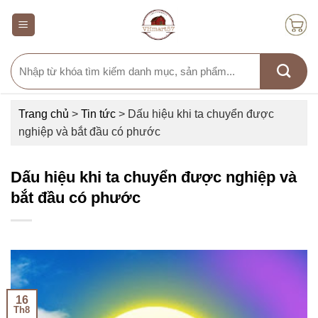
Skip
to
content
Search
for:
Trang chủ
>
Tin tức
>
Dấu hiệu khi ta chuyển được
nghiệp và bắt đầu có phước
Dấu hiệu khi ta chuyển được nghiệp và
bắt đầu có phước
16
Th8