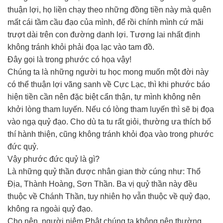
thuận lợi, họ liền chạy theo những đồng tiền này mà quên
mất cái tầm cầu đạo của mình, để rồi chính mình cứ mãi
trượt dài trên con đường danh lợi. Tương lai nhất định
không tránh khỏi phải đọa lạc vào tam đồ.
Đây gọi là trong phước có họa vậy!
Chúng ta là những người tu học mong muốn một đời này
có thể thuận lợi vãng sanh về Cực Lạc, thì khi phước báo
hiện tiền cần nên đặc biệt cẩn thận, tự mình không nên
khởi lòng tham luyến. Nếu có lòng tham luyến thì sẽ bị đọa
vào ngạ quỷ đạo. Cho dù ta tu rất giỏi, thường ưa thích bố
thí hành thiện, cũng không tránh khỏi đọa vào trong phước
đức quỷ.
Vậy phước đức quỷ là gì?
Là những quỷ thần được nhân gian thờ cúng như: Thổ
Địa, Thành Hoàng, Sơn Thần. Ba vị quỷ thần này đều
thuộc về Chánh Thần, tuy nhiên họ vẫn thuộc về quỷ đạo,
không ra ngoài quỷ đạo.
Cho nên, người niệm Phật chúng ta không nên thường