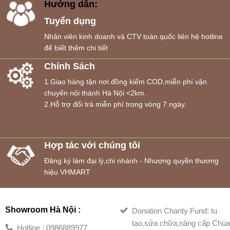
Hướng dẫn:
Tuyển dụng
Nhân viên kinh doanh và CTV toàn quốc liên hệ hotline
để biết thêm chi tiết
Chính Sách
1.Giao hàng tận nơi đồng kiểm COD,miễn phí vận
chuyển nội thành Hà Nội <2km.
2.Hỗ trợ đổi trả miễn phí trong vòng 7 ngày.
Hợp tác với chúng tôi
Đăng ký làm đại lý,chi nhánh - Nhượng quyền thương
hiệu VHMART
Showroom Hà Nội :
Donation Charity Fund: tu
tạo,sửa chữa,nâng cấp Chù
Hotline : 0986889977