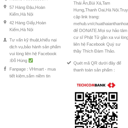
Thái Ân,Bùi Xá,Tam
57 Hàng Đậu,Hoàn
Hưng,Thanh Oai,Hà Nội.Tru
Kiếm,Hà Nội
cập link trang:
42 Hàng Giấy,Hoàn
mehub.vn/chuathaianthanhoa
Kiếm,Hà Nội
để DONATE.Mọi sự hảo tâm
cư sĩ Phật Tử gần xa vui lòn
Tư vấn kỹ thuật,khiếu nại
liên hệ Facebook Quý sư
dịch vụ,bảo hành sản phẩm
thầy Thích Đàm Thảo.
vui lòng liên hệ Facebook
:Đỗ Hùng
Quét mã QR dưới đây để
Fanpage : VHmart - mua
thanh toán sản phẩm :
tiết kiệm,sắm niềm tin