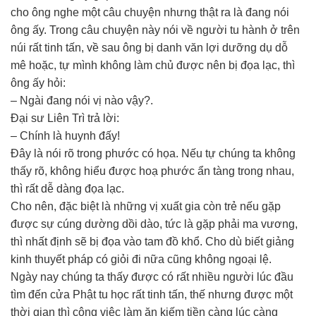
cho ông nghe một câu chuyện nhưng thật ra là đang nói
ông ấy. Trong câu chuyện này nói về người tu hành ở trên
núi rất tinh tấn, về sau ông bị danh văn lợi dưỡng dụ dỗ
mê hoặc, tự mình không làm chủ được nên bị đọa lạc, thì
ông ấy hỏi:
– Ngài đang nói vị nào vậy?.
Đại sư Liên Trì trả lời:
– Chính là huynh đấy!
Đây là nói rõ trong phước có họa. Nếu tự chúng ta không
thấy rõ, không hiểu được hoạ phước ẩn tàng trong nhau,
thì rất dễ dàng đọa lạc.
Cho nên, đặc biệt là những vị xuất gia còn trẻ nếu gặp
được sự cúng dường dồi dào, tức là gặp phải ma vương,
thì nhất định sẽ bị đọa vào tam đồ khổ. Cho dù biết giảng
kinh thuyết pháp có giỏi đi nữa cũng không ngoại lệ.
Ngày nay chúng ta thấy được có rất nhiều người lúc đầu
tìm đến cửa Phật tu học rất tinh tấn, thế nhưng được một
thời gian thì công việc làm ăn kiếm tiền càng lúc càng