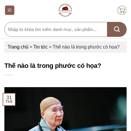
Skip
to
content
Search
for:
Trang chủ
>
Tin tức
>
Thế nào là trong phước có họa?
Thế nào là trong phước có họa?
31
Th8