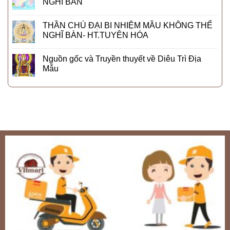
NGHĨ BÀN
THẦN CHÚ ĐẠI BI NHIỆM MẦU KHÔNG THỂ
NGHĨ BÀN- HT.TUYÊN HÓA
Nguồn gốc và Truyền thuyết về Diêu Trì Địa
Mẫu