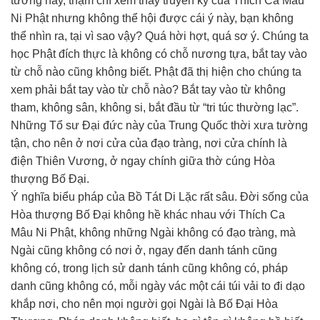
tướng này, thậm chí xem thấy truyền ký của Thích Ca Mâu
Ni Phật nhưng không thể hội được cái ý này, bạn không
thể nhìn ra, tại vì sao vậy? Quá hời hợt, quá sơ ý. Chúng ta
học Phật đích thực là không có chỗ nương tựa, bắt tay vào
từ chỗ nào cũng không biết. Phật đã thị hiện cho chúng ta
xem phải bắt tay vào từ chỗ nào? Bắt tay vào từ không
tham, không sân, không si, bắt đầu từ “tri túc thường lạc”.
Những Tổ sư Đại đức này của Trung Quốc thời xưa tường
tận, cho nên ở nơi cửa của đạo tràng, nơi cửa chính là
điện Thiên Vương, ở ngay chính giữa thờ cúng Hòa
thượng Bố Đại.
Ý nghĩa biểu pháp của Bồ Tát Di Lặc rất sâu. Đời sống của
Hòa thượng Bố Đại không hề khác nhau với Thích Ca
Mâu Ni Phật, không những Ngài không có đạo tràng, mà
Ngài cũng không có nơi ở, ngay đến danh tánh cũng
không có, trong lịch sử danh tánh cũng không có, pháp
danh cũng không có, mỗi ngày vác một cái túi vải to đi dạo
khắp nơi, cho nên mọi người gọi Ngài là Bố Đại Hòa