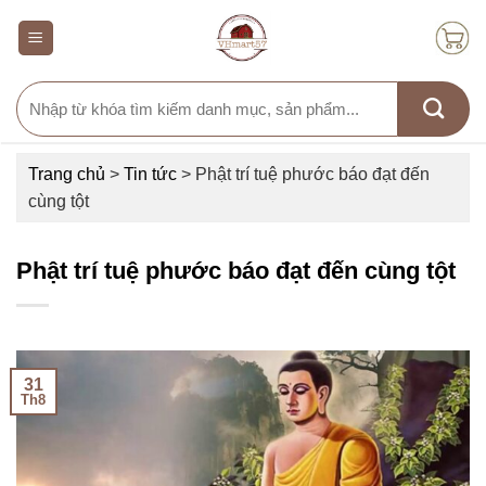
Skip
to
content
Search
for:
Trang chủ
>
Tin tức
>
Phật trí tuệ phước báo đạt đến
cùng tột
Phật trí tuệ phước báo đạt đến cùng tột
31
Th8