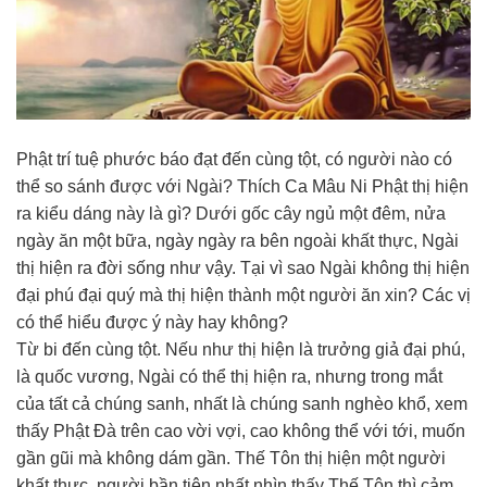
Phật trí tuệ phước báo đạt đến cùng tột, có người nào có
thể so sánh được với Ngài? Thích Ca Mâu Ni Phật thị hiện
ra kiểu dáng này là gì? Dưới gốc cây ngủ một đêm, nửa
ngày ăn một bữa, ngày ngày ra bên ngoài khất thực, Ngài
thị hiện ra đời sống như vậy. Tại vì sao Ngài không thị hiện
đại phú đại quý mà thị hiện thành một người ăn xin? Các vị
có thể hiểu được ý này hay không?
Từ bi đến cùng tột. Nếu như thị hiện là trưởng giả đại phú,
là quốc vương, Ngài có thể thị hiện ra, nhưng trong mắt
của tất cả chúng sanh, nhất là chúng sanh nghèo khổ, xem
thấy Phật Đà trên cao vời vợi, cao không thể với tới, muốn
gần gũi mà không dám gần. Thế Tôn thị hiện một người
khất thực, người bần tiện nhất nhìn thấy Thế Tôn thì cảm