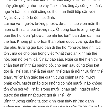
thấy gần giống như họ vậy, “ta xin ăn, ông ấy cũng xin ăn”,
người bần tiện nhất cũng có thể thân thiết tiếp cận với
Ngài. Đây là từ bi đến tột đỉnh.
Lại nói với người, tướng phước đức – trí tuệ viên mãn thị
hiện ra thì ra là loại tướng này. Ở trong loại tướng này để
bạn thể hội đến “phước huệ nhị túc tôn”, bạn dần dần mà
thể hội. Không phải ở loại thân phận quốc vương, đại thần,
đại phú, trưởng giả bảo bạn đi thể hội “phước huệ nhị túc
tôn”, mà để cho bạn trong việc “khất thực ăn xin” mà thể
hội, bạn nói xem, cái ý này bao sâu. Ngài cụ thể hiển thị ra
chân thật nhìn thấu buông bỏ, cho nên sau cùng tổng kết
gọi là Thế Tôn.Thế là thế gian, thế gian là nói “hữu tình thế
gian”, “trí chánh giác thế gian”, cũng chính là nói mười
pháp giới. Mười pháp giới không có một người nào không
tôn kính đối với Phật. Trong mười pháp giới, người đáng
được tôn kính nhất được gọi là Thế Tôn.
Bình thường chúng ta đọc kinh xem thấy những danh