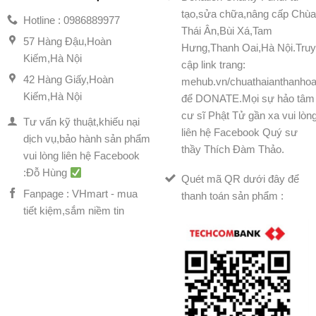
tạo,sửa chữa,nâng cấp Chù
Hotline : 0986889977
Thái Ân,Bùi Xá,Tam
57 Hàng Đậu,Hoàn
Hưng,Thanh Oai,Hà Nội.Tru
Kiếm,Hà Nội
cập link trang:
42 Hàng Giấy,Hoàn
mehub.vn/chuathaianthanhoa
Kiếm,Hà Nội
để DONATE.Mọi sự hảo tâm
cư sĩ Phật Tử gần xa vui lòn
Tư vấn kỹ thuật,khiếu nại
liên hệ Facebook Quý sư
dịch vụ,bảo hành sản phẩm
thầy Thích Đàm Thảo.
vui lòng liên hệ Facebook
:Đỗ Hùng
Quét mã QR dưới đây để
Fanpage : VHmart - mua
thanh toán sản phẩm :
tiết kiệm,sắm niềm tin