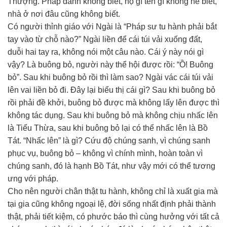
Thượng. Pháp danh không biết, họ gì tên gì không hề biết,
nhà ở nơi đâu cũng không biết.
Có người thỉnh giáo với Ngài là “Pháp sư tu hành phải bắt
tay vào từ chỗ nào?” Ngài liền để cái túi vải xuống đất,
duỗi hai tay ra, không nói một câu nào. Cái ý này nói gì
vậy? Là buông bỏ, người này thể hội được rồi: “Ồ! Buông
bỏ”. Sau khi buông bỏ rồi thì làm sao? Ngài vác cái túi vải
lên vai liền bỏ đi. Đây lại biểu thị cái gì? Sau khi buông bỏ
rồi phải đề khởi, buông bỏ được mà không lấy lên được thì
không tác dụng. Sau khi buông bỏ mà không chịu nhấc lên
là Tiểu Thừa, sau khi buông bỏ lại có thể nhấc lên là Bồ
Tát. “Nhấc lên” là gì? Cứu độ chúng sanh, vì chúng sanh
phục vụ, buông bỏ – không vì chính mình, hoàn toàn vì
chúng sanh, đó là hạnh Bồ Tát, như vậy mới có thể tương
ưng với pháp.
Cho nên người chân thật tu hành, không chỉ là xuất gia mà
tại gia cũng không ngoại lệ, đời sống nhất định phải thành
thật, phải tiết kiệm, có phước báo thì cùng hưởng với tất cả