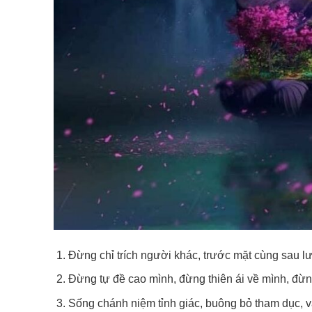
Đừng chỉ trích người khác, trước mặt cùng sau lưn
Đừng tự đề cao mình, đừng thiên ái về mình, đừng
Sống chánh niệm tỉnh giác, buông bỏ tham dục, vắ