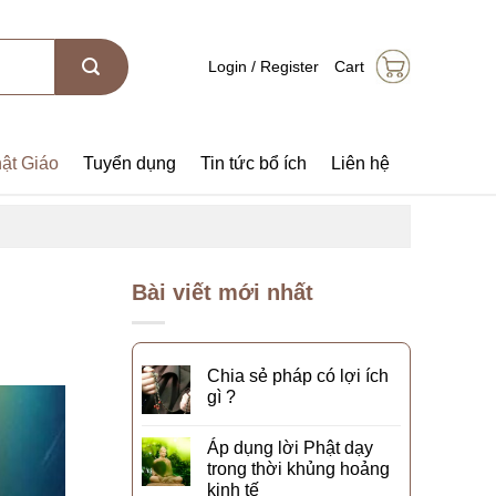
Login / Register
Cart
ật Giáo
Tuyển dụng
Tin tức bổ ích
Liên hệ
Bài viết mới nhất
Chia sẻ pháp có lợi ích
gì ?
Áp dụng lời Phật dạy
trong thời khủng hoảng
kinh tế