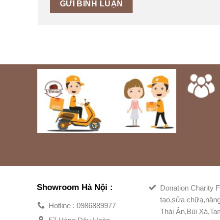
Showroom Hà Nội :
Donation Charity F
tạo,sửa chữa,nân
Hotline : 0986889977
Thái Ân,Bùi Xá,T