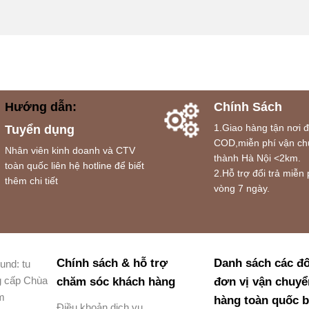
Hướng dẫn:
Chính Sách
1.Giao hàng tận nơi 
Tuyển dụng
COD,miễn phí vận ch
Nhân viên kinh doanh và CTV
thành Hà Nội <2km.
toàn quốc liên hệ hotline để biết
2.Hỗ trợ đổi trả miễn 
thêm chi tiết
vòng 7 ngày.
Chính sách & hỗ trợ
Danh sách các đố
und: tu
g cấp Chùa
chăm sóc khách hàng
đơn vị vận chuyể
am
hàng toàn quốc 
Điều khoản dịch vụ