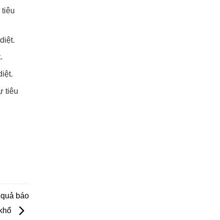
 tiêu
diệt.
.
iệt.
 tiêu
 quả báo
 khổ