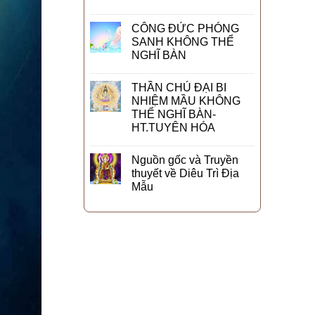
CÔNG ĐỨC PHÓNG
SANH KHÔNG THỂ
NGHĨ BÀN
THẦN CHÚ ĐẠI BI
NHIỆM MẦU KHÔNG
THỂ NGHĨ BÀN-
HT.TUYÊN HÓA
Nguồn gốc và Truyền
thuyết về Diêu Trì Địa
Mẫu