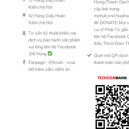
57 Hàng Đậu,Hoàn
Hưng,Thanh Oai,H
Kiếm,Hà Nội
cập link trang:
42 Hàng Giấy,Hoàn
mehub.vn/chuatha
Kiếm,Hà Nội
để DONATE.Mọi s
cư sĩ Phật Tử gần 
Tư vấn kỹ thuật,khiếu nại
liên hệ Facebook
dịch vụ,bảo hành sản phẩm
thầy Thích Đàm T
vui lòng liên hệ Facebook
:Đỗ Hùng
Quét mã QR dưới 
Fanpage : VHmart - mua
thanh toán sản ph
tiết kiệm,sắm niềm tin