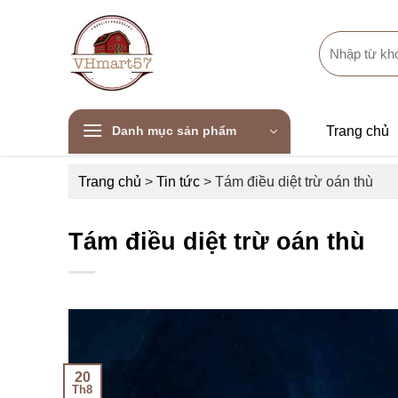
Skip
to
Search
content
for:
Danh mục sản phẩm
Trang chủ
Trang chủ
>
Tin tức
>
Tám điều diệt trừ oán thù
Tám điều diệt trừ oán thù
20
Th8