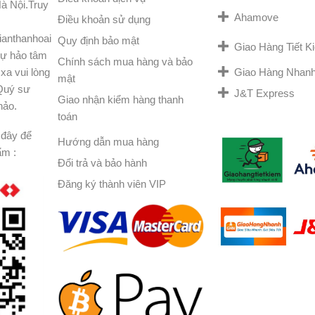
à Nội.Truy
Ahamove
Điều khoản sử dụng
ianthanhoai
Quy định bảo mật
Giao Hàng Tiết 
ự hảo tâm
Chính sách mua hàng và bảo
Giao Hàng Nhan
xa vui lòng
mật
 Quý sư
J&T Express
Giao nhận kiểm hàng thanh
hảo.
toán
đây để
Hướng dẫn mua hàng
ẩm :
Đổi trả và bảo hành
Đăng ký thành viên VIP