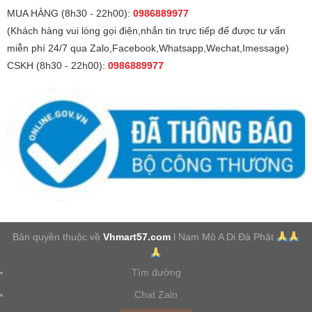
MUA HÀNG (8h30 - 22h00):
0986889977
(Khách hàng vui lòng gọi điện,nhắn tin trực tiếp để được tư vấn
miễn phí 24/7 qua Zalo,Facebook,Whatsapp,Wechat,Imessage)
CSKH (8h30 - 22h00):
0986889977
Bản quyền thuộc về
Vhmart57.com
l Nam Mô A Di Đà Phật
Tìm đường
Chat Zalo