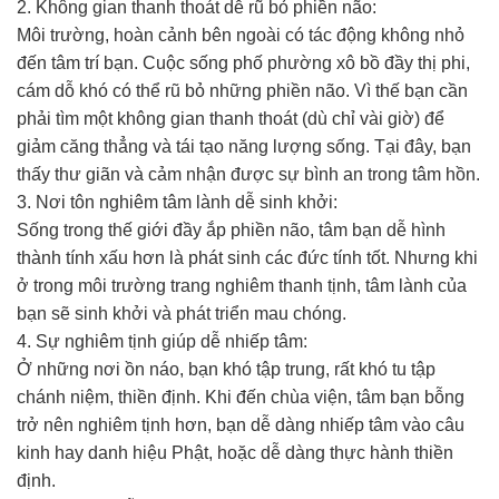
2. Không gian thanh thoát dễ rũ bỏ phiền não:
Môi trường, hoàn cảnh bên ngoài có tác động không nhỏ
đến tâm trí bạn. Cuộc sống phố phường xô bồ đầy thị phi,
cám dỗ khó có thể rũ bỏ những phiền não. Vì thế bạn cần
phải tìm một không gian thanh thoát (dù chỉ vài giờ) để
giảm căng thẳng và tái tạo năng lượng sống. Tại đây, bạn
thấy thư giãn và cảm nhận được sự bình an trong tâm hồn.
3. Nơi tôn nghiêm tâm lành dễ sinh khởi:
Sống trong thế giới đầy ắp phiền não, tâm bạn dễ hình
thành tính xấu hơn là phát sinh các đức tính tốt. Nhưng khi
ở trong môi trường trang nghiêm thanh tịnh, tâm lành của
bạn sẽ sinh khởi và phát triển mau chóng.
4. Sự nghiêm tịnh giúp dễ nhiếp tâm:
Ở những nơi ồn náo, bạn khó tập trung, rất khó tu tập
chánh niệm, thiền định. Khi đến chùa viện, tâm bạn bỗng
trở nên nghiêm tịnh hơn, bạn dễ dàng nhiếp tâm vào câu
kinh hay danh hiệu Phật, hoặc dễ dàng thực hành thiền
định.