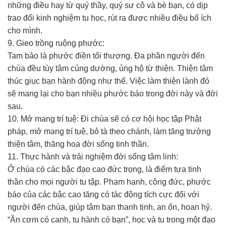
những điều hay từ quý thầy, quý sư cô và bè bạn, có dịp
trao đổi kinh nghiệm tu học, rút ra được nhiều điều bổ ích
cho mình.
9. Gieo trồng ruộng phước:
Tam bảo là phước điền tối thượng. Đa phần người đến
chùa đều tùy tâm cúng dường, ủng hộ từ thiện. Thiện tâm
thúc giục bạn hành động như thế. Việc làm thiện lành đó
sẽ mang lại cho bạn nhiều phước báo trong đời này và đời
sau.
10. Mở mang trí tuệ: Đi chùa sẽ có cơ hội học tập Phật
pháp, mở mang trí tuệ, bỏ tà theo chánh, làm tăng trưởng
thiện tâm, thăng hoa đời sống tinh thần.
11. Thực hành và trải nghiệm đời sống tâm linh:
Ở chùa có các bậc đạo cao đức trọng, là điểm tựa tinh
thần cho mọi người tu tập. Phạm hạnh, công đức, phước
báo của các bậc cao tăng có tác động tích cực đối với
người đến chùa, giúp tâm bạn thanh tịnh, an ổn, hoan hỷ.
“Ăn cơm có canh, tu hành có bạn”, học và tu trong một đạo