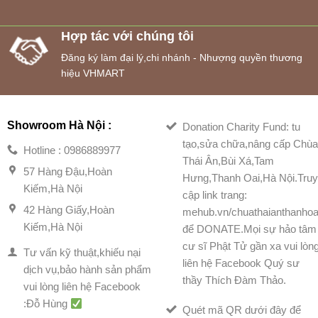
Hợp tác với chúng tôi
Đăng ký làm đại lý,chi nhánh - Nhượng quyền thương
hiệu VHMART
Showroom Hà Nội :
Donation Charity Fund: tu
tạo,sửa chữa,nâng cấp Chù
Hotline : 0986889977
Thái Ân,Bùi Xá,Tam
57 Hàng Đậu,Hoàn
Hưng,Thanh Oai,Hà Nội.Tru
Kiếm,Hà Nội
cập link trang:
42 Hàng Giấy,Hoàn
mehub.vn/chuathaianthanhoa
Kiếm,Hà Nội
để DONATE.Mọi sự hảo tâm
cư sĩ Phật Tử gần xa vui lòn
Tư vấn kỹ thuật,khiếu nại
liên hệ Facebook Quý sư
dịch vụ,bảo hành sản phẩm
thầy Thích Đàm Thảo.
vui lòng liên hệ Facebook
:Đỗ Hùng
Quét mã QR dưới đây để