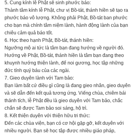
5. Cung kính lễ Phật sẽ sinh phước báo:
Thành tâm kính lễ Phật, chư vị Bồ-tát, thánh hiền sẽ tạo ra
phước báo vô lượng. Không phải Phật, Bồ-tát ban phước
cho bạn mà chính tâm niệm lành, hành động lành của bạn
chiêu cảm quả báo tốt.
6. Học theo hạnh Phật, Bồ-tát, thánh hiền:
Ngưỡng mộ ai tức là tâm bạn đang hướng về người đó.
Hướng về Phật, Bồ-tát, thánh hiền là tâm bạn đang theo
khuynh hướng thiện lành, để noi gương, học tập những
đức tính quý báu của các ngài.
7. Gieo duyên lành với Tam bảo:
Bạn làm bất cứ điều gì cũng là đang gieo nhân, gieo duyên
và sẽ dẫn đến kết quả tương ứng. Viếng chùa, chiêm bái
thánh tích, lễ Phật đều là gieo duyên với Tam bảo, chắc
chắn sẽ được Tam bảo soi sáng, hộ trì.
8. Kết thiện duyên với thiện hữu tri thức:
Đến các chùa viện, bạn có cơ hội gặp gỡ, kết duyên với
nhiều người. Bạn sẽ học tập được nhiều giáo pháp,