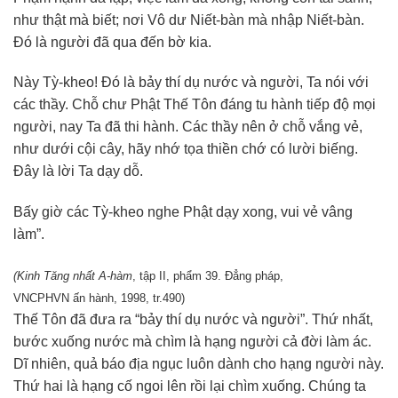
như thật mà biết; nơi Vô dư Niết-bàn mà nhập Niết-bàn.
Đó là người đã qua đến bờ kia.
Này Tỳ-kheo! Đó là bảy thí dụ nước và người, Ta nói với
các thầy. Chỗ chư Phật Thế Tôn đáng tu hành tiếp độ mọi
người, nay Ta đã thi hành. Các thầy nên ở chỗ vắng vẻ,
như dưới cội cây, hãy nhớ tọa thiền chớ có lười biếng.
Đây là lời Ta dạy dỗ.
Bấy giờ các Tỳ-kheo nghe Phật dạy xong, vui vẻ vâng
làm”.
(Kinh Tăng nhất A-hàm
, tập II, phẩm 39. Đẳng pháp,
VNCPHVN ấn hành, 1998, tr.490)
Thế Tôn đã đưa ra “bảy thí dụ nước và người”. Thứ nhất,
bước xuống nước mà chìm là hạng người cả đời làm ác.
Dĩ nhiên, quả báo địa ngục luôn dành cho hạng người này.
Thứ hai là hạng cố ngoi lên rồi lại chìm xuống. Chúng ta