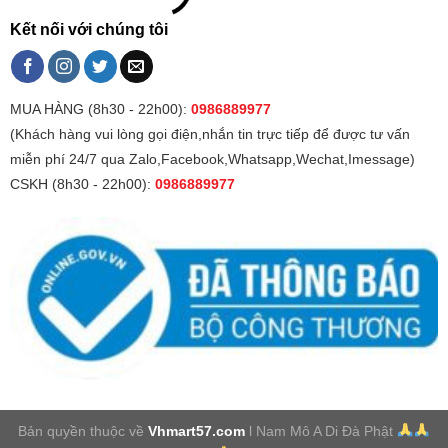
Kết nối với chúng tôi
MUA HÀNG (8h30 - 22h00):
0986889977
(Khách hàng vui lòng gọi điện,nhắn tin trực tiếp để được tư vấn
miễn phí 24/7 qua Zalo,Facebook,Whatsapp,Wechat,Imessage)
CSKH (8h30 - 22h00):
0986889977
Bản quyền thuộc về
Vhmart57.com
l Nam Mô A Di Đà Phật