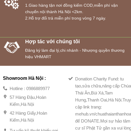
1.Giao hàng tận nơi đồng kiểm COD,miễn phí vận
chuyển nội thành Hà Nội <2km.
2.Hỗ trợ đổi trả miễn phí trong vòng 7 ngày.
Hợp tác với chúng tôi
Đăng ký làm đại lý,chi nhánh - Nhượng quyền thương
hiệu VHMART
Showroom Hà Nội :
Donation Charity Fund: tu
tạo,sửa chữa,nâng cấp Chù
Hotline : 0986889977
Thái Ân,Bùi Xá,Tam
57 Hàng Đậu,Hoàn
Hưng,Thanh Oai,Hà Nội.Tru
Kiếm,Hà Nội
cập link trang:
42 Hàng Giấy,Hoàn
mehub.vn/chuathaianthanhoa
Kiếm,Hà Nội
để DONATE.Mọi sự hảo tâm
cư sĩ Phật Tử gần xa vui lòn
Tư vấn kỹ thuật,khiếu nại