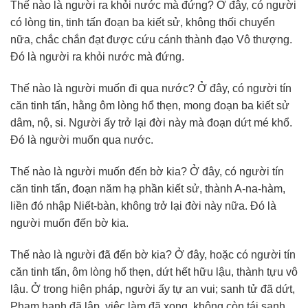
Thế nào là người ra khỏi nước mà đứng? Ở đây, có người
có lòng tin, tinh tấn đoạn ba kiết sử, không thối chuyển
nữa, chắc chắn đạt được cứu cánh thành đạo Vô thượng.
Đó là người ra khỏi nước mà đứng.
Thế nào là người muốn đi qua nước? Ở đây, có người tín
căn tinh tấn, hằng ôm lòng hổ thẹn, mong đoạn ba kiết sử
dâm, nộ, si. Người ấy trở lại đời này mà đoạn dứt mé khổ.
Đó là người muốn qua nước.
Thế nào là người muốn đến bờ kia? Ở đây, có người tín
căn tinh tấn, đoạn năm hạ phần kiết sử, thành A-na-hàm,
liền đó nhập Niết-bàn, không trở lại đời này nữa. Đó là
người muốn đến bờ kia.
Thế nào là người đã đến bờ kia? Ở đây, hoặc có người tín
căn tinh tấn, ôm lòng hổ thẹn, dứt hết hữu lậu, thành tựu vô
lậu. Ở trong hiện pháp, người ấy tự an vui; sanh tử đã dứt,
Phạm hạnh đã lập, việc làm đã xong, không còn tái sanh,