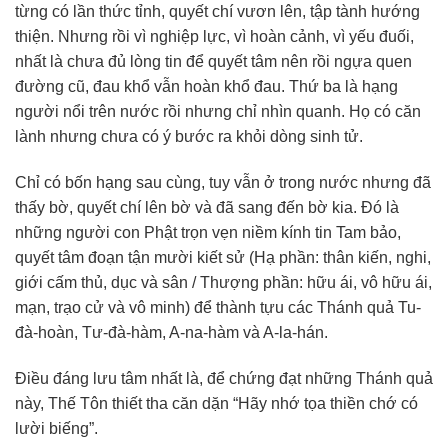
từng có lần thức tỉnh, quyết chí vươn lên, tập tành hướng
thiện. Nhưng rồi vì nghiệp lực, vì hoàn cảnh, vì yếu đuối,
nhất là chưa đủ lòng tin để quyết tâm nên rồi ngựa quen
đường cũ, đau khổ vẫn hoàn khổ đau. Thứ ba là hạng
người nổi trên nước rồi nhưng chỉ nhìn quanh. Họ có căn
lành nhưng chưa có ý bước ra khỏi dòng sinh tử.
Chỉ có bốn hạng sau cùng, tuy vẫn ở trong nước nhưng đã
thấy bờ, quyết chí lên bờ và đã sang đến bờ kia. Đó là
những người con Phật trọn vẹn niềm kính tin Tam bảo,
quyết tâm đoạn tận mười kiết sử (Hạ phần: thân kiến, nghi,
giới cấm thủ, dục và sân / Thượng phần: hữu ái, vô hữu ái,
mạn, trạo cử và vô minh) để thành tựu các Thánh quả Tu-
đà-hoàn, Tư-đà-hàm, A-na-hàm và A-la-hán.
Điều đáng lưu tâm nhất là, để chứng đạt những Thánh quả
này, Thế Tôn thiết tha căn dặn “Hãy nhớ tọa thiền chớ có
lười biếng”.