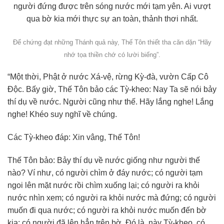
người đứng được trên sóng nước mới tạm yên. Ai vượt
qua bờ kia mới thực sự an toàn, thảnh thơi nhất.
Để chứng đạt những Thánh quả này, Thế Tôn thiết tha căn dặn “Hãy
nhớ tọa thiền chớ có lười biếng”.
“Một thời, Phật ở nước Xá-vệ, rừng Kỳ-đà, vườn Cấp Cô
Độc. Bấy giờ, Thế Tôn bảo các Tỳ-kheo: Nay Ta sẽ nói bảy
thí dụ về nước. Người cũng như thế. Hãy lắng nghe! Lắng
nghe! Khéo suy nghĩ về chúng.
Các Tỳ-kheo đáp: Xin vâng, Thế Tôn!
Thế Tôn bảo: Bảy thí dụ về nước giống như người thế
nào? Ví như, có người chìm ở đáy nước; có người tạm
ngoi lên mặt nước rồi chìm xuống lại; có người ra khỏi
nước nhìn xem; có người ra khỏi nước mà đứng; có người
muốn đi qua nước; có người ra khỏi nước muốn đến bờ
kia; có người đã lên hẳn trên bờ. Đó là, này Tỳ-kheo, có